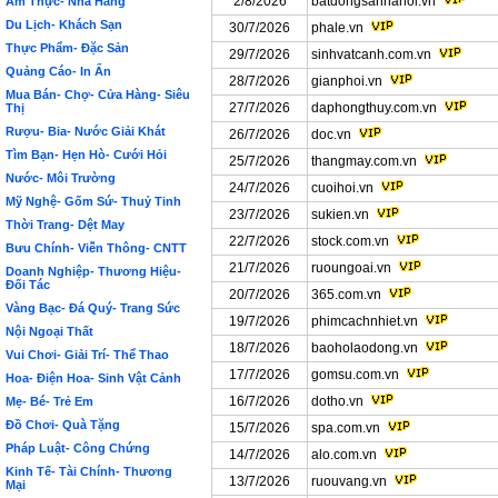
2/8/2026
batdongsanhanoi.vn
Ẩm Thực- Nhà Hàng
Du Lịch- Khách Sạn
30/7/2026
phale.vn
Thực Phẩm- Đặc Sản
29/7/2026
sinhvatcanh.com.vn
Quảng Cáo- In Ấn
28/7/2026
gianphoi.vn
Mua Bán- Chợ- Cửa Hàng- Siêu
27/7/2026
daphongthuy.com.vn
Thị
Rượu- Bia- Nước Giải Khát
26/7/2026
doc.vn
Tìm Bạn- Hẹn Hò- Cưới Hỏi
25/7/2026
thangmay.com.vn
Nước- Môi Trường
24/7/2026
cuoihoi.vn
Mỹ Nghệ- Gốm Sứ- Thuỷ Tinh
23/7/2026
sukien.vn
Thời Trang- Dệt May
22/7/2026
stock.com.vn
Bưu Chính- Viễn Thông- CNTT
21/7/2026
ruoungoai.vn
Doanh Nghiệp- Thương Hiệu-
Đối Tác
20/7/2026
365.com.vn
Vàng Bạc- Đá Quý- Trang Sức
19/7/2026
phimcachnhiet.vn
Nội Ngoại Thất
18/7/2026
baoholaodong.vn
Vui Chơi- Giải Trí- Thể Thao
17/7/2026
gomsu.com.vn
Hoa- Điện Hoa- Sinh Vật Cảnh
16/7/2026
dotho.vn
Mẹ- Bé- Trẻ Em
Đồ Chơi- Quà Tặng
15/7/2026
spa.com.vn
Pháp Luật- Công Chứng
14/7/2026
alo.com.vn
Kinh Tế- Tài Chính- Thương
13/7/2026
ruouvang.vn
Mại