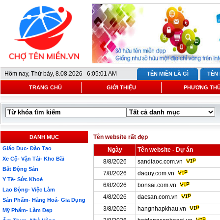
Hôm nay,
Thứ bày, 8.08.2026 6:05:01 AM
TÊN MIỀN LÀ GÌ
TÊN
TRANG CHỦ
GIỚI THIỆU
PHƯƠNG THỨ
Tên website rất đẹp
DANH MỤC
Giáo Dục- Đào Tạo
Ngày
Tên website - Dự án
Xe Cộ- Vận Tải- Kho Bãi
8/8/2026
sandiaoc.com.vn
Bất Động Sản
7/8/2026
daquy.com.vn
Y Tế- Sức Khoẻ
6/8/2026
bonsai.com.vn
Lao Động- Việc Làm
4/8/2026
dacsan.com.vn
Sản Phẩm- Hàng Hoá- Gia Dụng
3/8/2026
hangnhapkhau.vn
Mỹ Phẩm- Làm Đẹp