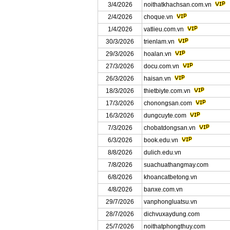
3/4/2026
noithatkhachsan.com.vn
2/4/2026
choque.vn
1/4/2026
vatlieu.com.vn
30/3/2026
trienlam.vn
29/3/2026
hoalan.vn
27/3/2026
docu.com.vn
26/3/2026
haisan.vn
18/3/2026
thietbiyte.com.vn
17/3/2026
chonongsan.com
16/3/2026
dungcuyte.com
7/3/2026
chobatdongsan.vn
6/3/2026
book.edu.vn
8/8/2026
dulich.edu.vn
7/8/2026
suachuathangmay.com
6/8/2026
khoancatbetong.vn
4/8/2026
banxe.com.vn
29/7/2026
vanphongluatsu.vn
28/7/2026
dichvuxaydung.com
25/7/2026
noithatphongthuy.com