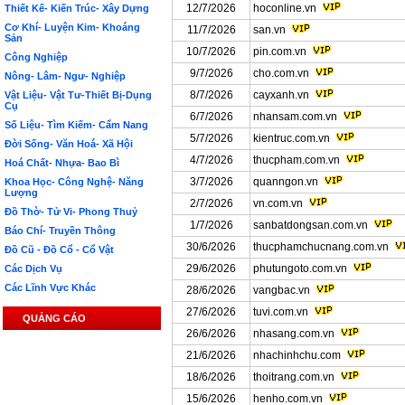
12/7/2026
hoconline.vn
Thiết Kế- Kiến Trúc- Xây Dựng
Cơ Khí- Luyện Kim- Khoáng
11/7/2026
san.vn
Sản
10/7/2026
pin.com.vn
Công Nghiệp
9/7/2026
cho.com.vn
Nông- Lâm- Ngư- Nghiệp
8/7/2026
cayxanh.vn
Vật Liệu- Vật Tư-Thiết Bị-Dụng
Cụ
6/7/2026
nhansam.com.vn
Số Liệu- Tìm Kiếm- Cẩm Nang
5/7/2026
kientruc.com.vn
Đời Sống- Văn Hoá- Xã Hội
4/7/2026
thucpham.com.vn
Hoá Chất- Nhựa- Bao Bì
3/7/2026
quanngon.vn
Khoa Học- Công Nghệ- Năng
Lượng
2/7/2026
vn.com.vn
Đồ Thờ- Tử Vi- Phong Thuỷ
1/7/2026
sanbatdongsan.com.vn
Báo Chí- Truyền Thông
30/6/2026
thucphamchucnang.com.vn
Đồ Cũ - Đồ Cổ - Cổ Vật
29/6/2026
phutungoto.com.vn
Các Dịch Vụ
Các Lĩnh Vực Khác
28/6/2026
vangbac.vn
27/6/2026
tuvi.com.vn
QUẢNG CÁO
26/6/2026
nhasang.com.vn
21/6/2026
nhachinhchu.com
18/6/2026
thoitrang.com.vn
15/6/2026
henho.com.vn