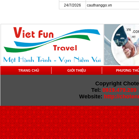
24/7/2026
cauthanggo.vn
TRANG CHỦ
GIỚI THIỆU
PHƯƠNG THỨ
Copyright Chot
Tel:
0919.479.289
Website:
http://chote