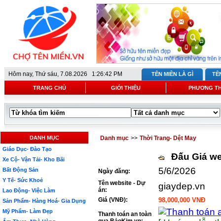
Hôm nay,
Thứ sáu, 7.08.2026 1:26:42 PM
TÊN MIỀN LÀ GÌ
TÊ
TRANG CHỦ
GIỚI THIỆU
PHƯƠNG T
DANH MỤC
Danh mục
>>
Thời Trang- Dệt May
Giáo Dục- Đào Tạo
Đấu Giá we
Xe Cộ- Vận Tải- Kho Bãi
5/6/2026
Bất Động Sản
Ngày đăng:
Y Tế- Sức Khoẻ
Tên website - Dự
giaydep.vn
án:
Lao Động- Việc Làm
Giá (VNĐ):
98,000,000 VNĐ
Sản Phẩm- Hàng Hoá- Gia Dụng
Mỹ Phẩm- Làm Đẹp
Thanh toán an toàn