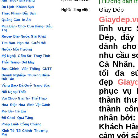
qua BảoKim.vn:
[ Hướng dẫn th
Ẩm Thực- Nhà Hàng
Du Lịch- Khách Sạn
Giày Dép
Nghĩa tiếng việt:
Thực Phẩm- Đặc Sản
Giaydep.v
Quảng Cáo- In Ấn
lĩnh vực
Mua Bán- Chợ- Cửa Hàng- Siêu
Thị
Dép, đây
Rượu- Bia- Nước Giải Khát
Tìm Bạn- Hẹn Hò- Cưới Hỏi
dành cho
Nước- Môi Trường
nhu cầu s
Mỹ Nghệ- Gốm Sứ- Thuỷ Tinh
Cá Nhân,
Thời Trang- Dệt May
Bưu Chính- Viễn Thông- CNTT
tối đa s
Doanh Nghiệp- Thương Hiệu-
Đối Tác
đẹp
Giay
Vàng Bạc- Đá Quý- Trang Sức
phục vụ 
Nội Ngoại Thất
thành thư
Vui Chơi- Giải Trí- Thể Thao
Hoa- Điện Hoa- Sinh Vật Cảnh
thành côn
Mẹ- Bé- Trẻ Em
nhân bởi:
Đồ Chơi- Quà Tặng
Pháp Luật- Công Chứng
Khách Hàn
Kinh Tế- Tài Chính- Thương
cảm với s
Mại