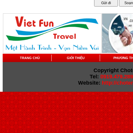
TRANG CHỦ
GIỚI THIỆU
PHƯƠNG T
Copyright Chot
Tel:
0919.479.289
Website:
http://chot