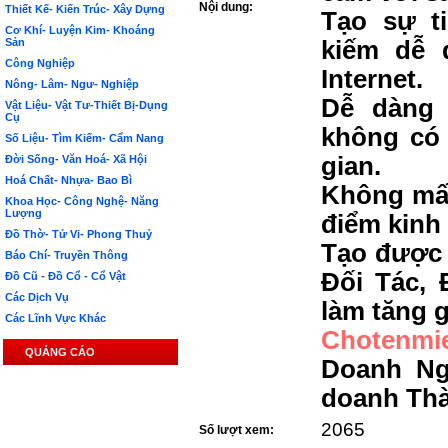
Nội dung:
Thiết Kế- Kiến Trúc- Xây Dựng
Tạo sự t
Cơ Khí- Luyện Kim- Khoáng
Sản
kiếm dễ 
Công Nghiệp
Internet.
Nông- Lâm- Ngư- Nghiệp
Dễ dàng 
Vật Liệu- Vật Tư-Thiết Bị-Dụng
Cụ
không có 
Số Liệu- Tìm Kiếm- Cẩm Nang
gian.
Đời Sống- Văn Hoá- Xã Hội
Hoá Chất- Nhựa- Bao Bì
Không mất
Khoa Học- Công Nghệ- Năng
Lượng
điểm kinh
Đồ Thờ- Tử Vi- Phong Thuỷ
Tạo được 
Báo Chí- Truyền Thông
Đối Tác, 
Đồ Cũ - Đồ Cổ - Cổ Vật
Các Dịch Vụ
làm tăng g
Các Lĩnh Vực Khác
Chotenmi
QUẢNG CÁO
Doanh Ng
doanh Th
2065
Số lượt xem: