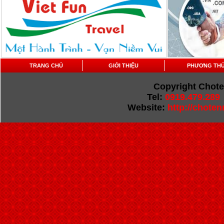
TRANG CHỦ
GIỚI THIỆU
PHƯƠNG THỨ
Copyright Chot
Tel:
0919.479.289
Website:
http://chote