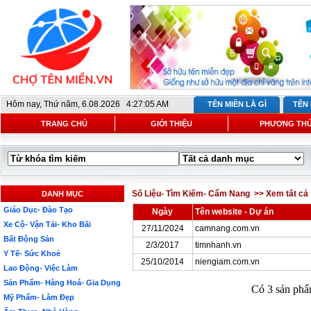
Hôm nay,
Thứ năm, 6.08.2026 4:27:05 AM
TÊN MIỀN LÀ GÌ
TÊN
TRANG CHỦ
GIỚI THIỆU
PHƯƠNG THỨ
Số Liệu- Tìm Kiếm- Cẩm Nang
>> Xem tất cả
DANH MỤC
Giáo Dục- Đào Tạo
Ngày
Tên website - Dự án
Xe Cộ- Vận Tải- Kho Bãi
27/11/2024
camnang.com.vn
Bất Động Sản
2/3/2017
timnhanh.vn
Y Tế- Sức Khoẻ
25/10/2014
niengiam.com.vn
Lao Động- Việc Làm
Sản Phẩm- Hàng Hoá- Gia Dụng
Có 3 sản phẩm
Mỹ Phẩm- Làm Đẹp