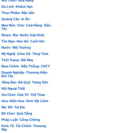
Ẩm Thực- Nhà Hàng
Du Lịch- Khách Sạn
Thực Phẩm- Đặc Sản
Quảng Cáo- In Ấn
Mua Bán- Chợ- Cửa Hàng- Siêu
Thị
Rượu- Bia- Nước Giải Khát
Tìm Bạn- Hẹn Hò- Cưới Hỏi
Nước- Môi Trường
Mỹ Nghệ- Gốm Sứ- Thuỷ Tinh
Thời Trang- Dệt May
Bưu Chính- Viễn Thông- CNTT
Doanh Nghiệp- Thương Hiệu-
Đối Tác
Vàng Bạc- Đá Quý- Trang Sức
Nội Ngoại Thất
Vui Chơi- Giải Trí- Thể Thao
Hoa- Điện Hoa- Sinh Vật Cảnh
Mẹ- Bé- Trẻ Em
Đồ Chơi- Quà Tặng
Pháp Luật- Công Chứng
Kinh Tế- Tài Chính- Thương
Mại