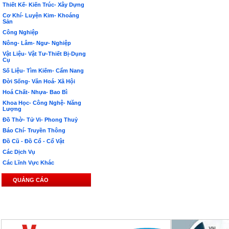
Thiết Kế- Kiến Trúc- Xây Dựng
Cơ Khí- Luyện Kim- Khoáng
Sản
Công Nghiệp
Nông- Lâm- Ngư- Nghiệp
Vật Liệu- Vật Tư-Thiết Bị-Dụng
Cụ
Số Liệu- Tìm Kiếm- Cẩm Nang
Đời Sống- Văn Hoá- Xã Hội
Hoá Chất- Nhựa- Bao Bì
Khoa Học- Công Nghệ- Năng
Lượng
Đồ Thờ- Tử Vi- Phong Thuỷ
Báo Chí- Truyền Thông
Đồ Cũ - Đồ Cổ - Cổ Vật
Các Dịch Vụ
Các Lĩnh Vực Khác
QUẢNG CÁO