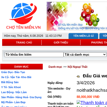
Hôm nay,
Thứ năm, 6.08.2026 11:43:13 PM
TÊN MIỀN LÀ GÌ
TÊ
TRANG CHỦ
GIỚI THIỆU
PHƯƠNG T
DANH MỤC
Danh mục
>>
Nội Ngoại Thất
Giáo Dục- Đào Tạo
Đấu Giá we
Xe Cộ- Vận Tải- Kho Bãi
3/4/2026
Bất Động Sản
Ngày đăng:
Y Tế- Sức Khoẻ
Tên website - Dự
noithatkhachs
án:
Lao Động- Việc Làm
Giá (VNĐ):
88,000,000 VNĐ
Sản Phẩm- Hàng Hoá- Gia Dụng
Mỹ Phẩm- Làm Đẹp
Thanh toán an toàn