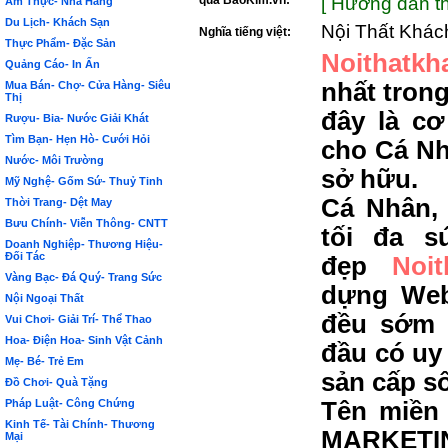
qua BảoKim.vn:
[ Hướng dẫn th
Ẩm Thực- Nhà Hàng
Du Lịch- Khách Sạn
Nội Thất Khác
Nghĩa tiếng việt:
Thực Phẩm- Đặc Sản
Noithatkh
Quảng Cáo- In Ấn
nhất tron
Mua Bán- Chợ- Cửa Hàng- Siêu
Thị
đây là c
Rượu- Bia- Nước Giải Khát
Tìm Bạn- Hẹn Hò- Cưới Hỏi
cho Cá Nh
Nước- Môi Trường
sở hữu.
Mỹ Nghệ- Gốm Sứ- Thuỷ Tinh
Cá Nhân,
Thời Trang- Dệt May
Bưu Chính- Viễn Thông- CNTT
tối đa s
Doanh Nghiệp- Thương Hiệu-
Đối Tác
đẹp
Noi
Vàng Bạc- Đá Quý- Trang Sức
dựng Web
Nội Ngoại Thất
đều sớm 
Vui Chơi- Giải Trí- Thể Thao
Hoa- Điện Hoa- Sinh Vật Cảnh
đầu có uy 
Mẹ- Bé- Trẻ Em
sản cấp s
Đồ Chơi- Quà Tặng
Pháp Luật- Công Chứng
Tên miền 
Kinh Tế- Tài Chính- Thương
MARKETIN
Mại