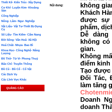
Thiết Kế- Kiến Trúc- Xây Dựng
không gia
Nội dung:
Cơ Khí- Luyện Kim- Khoáng
Sản
Khách Hàn
Công Nghiệp
được sự 
Nông- Lâm- Ngư- Nghiệp
phẩm, dịc
Vật Liệu- Vật Tư-Thiết Bị-Dụng
Cụ
Dễ dàng 
Số Liệu- Tìm Kiếm- Cẩm Nang
không có 
Đời Sống- Văn Hoá- Xã Hội
Hoá Chất- Nhựa- Bao Bì
gian.
Khoa Học- Công Nghệ- Năng
Lượng
Không mất
Đồ Thờ- Tử Vi- Phong Thuỷ
điểm kinh
Báo Chí- Truyền Thông
Tạo được 
Đồ Cũ - Đồ Cổ - Cổ Vật
Các Dịch Vụ
Đối Tác, 
Các Lĩnh Vực Khác
làm tăng g
QUẢNG CÁO
Chotenmi
Doanh Ng
doanh Th