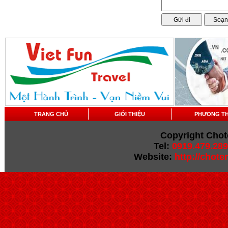
TRANG CHỦ
GIỚI THIỆU
PHƯƠNG T
Copyright Chot
Tel:
0919.479.289
Website:
http://chot