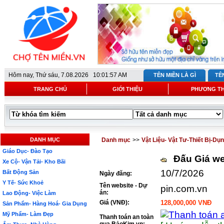
Hôm nay,
Thứ sáu, 7.08.2026 10:01:57 AM
TÊN MIỀN LÀ GÌ
TÊ
TRANG CHỦ
GIỚI THIỆU
PHƯƠNG T
DANH MỤC
Danh mục
>>
Vật Liệu- Vật Tư-Thiết Bị-Dụ
Giáo Dục- Đào Tạo
Đấu Giá we
Xe Cộ- Vận Tải- Kho Bãi
10/7/2026
Bất Động Sản
Ngày đăng:
Y Tế- Sức Khoẻ
Tên website - Dự
pin.com.vn
án:
Lao Động- Việc Làm
Giá (VNĐ):
128,000,000 VNĐ
Sản Phẩm- Hàng Hoá- Gia Dụng
Mỹ Phẩm- Làm Đẹp
Thanh toán an toàn