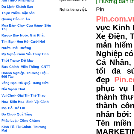
qua BảoKim.vn:
[ Hướng dẫn th
Ẩm Thực- Nhà Hàng
Du Lịch- Khách Sạn
Pin
Nghĩa tiếng việt:
Thực Phẩm- Đặc Sản
Pin.com.v
Quảng Cáo- In Ấn
vực Kinh 
Mua Bán- Chợ- Cửa Hàng- Siêu
Thị
Xe Điện, T
Rượu- Bia- Nước Giải Khát
Tìm Bạn- Hẹn Hò- Cưới Hỏi
mắn hiếm
Nước- Môi Trường
Nghiệp có
Mỹ Nghệ- Gốm Sứ- Thuỷ Tinh
Cá Nhân,
Thời Trang- Dệt May
Bưu Chính- Viễn Thông- CNTT
tối đa s
Doanh Nghiệp- Thương Hiệu-
Đối Tác
đẹp
Pin.
Vàng Bạc- Đá Quý- Trang Sức
phục vụ 
Nội Ngoại Thất
thành thư
Vui Chơi- Giải Trí- Thể Thao
Hoa- Điện Hoa- Sinh Vật Cảnh
thành côn
Mẹ- Bé- Trẻ Em
nhân bởi:
Đồ Chơi- Quà Tặng
Pháp Luật- Công Chứng
Tên miền 
Kinh Tế- Tài Chính- Thương
MARKETIN
Mại