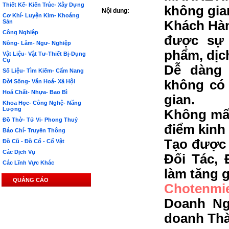
Thiết Kế- Kiến Trúc- Xây Dựng
không gia
Nội dung:
Cơ Khí- Luyện Kim- Khoáng
Sản
Khách Hàn
Công Nghiệp
được sự 
Nông- Lâm- Ngư- Nghiệp
phẩm, dịc
Vật Liệu- Vật Tư-Thiết Bị-Dụng
Cụ
Dễ dàng 
Số Liệu- Tìm Kiếm- Cẩm Nang
không có 
Đời Sống- Văn Hoá- Xã Hội
Hoá Chất- Nhựa- Bao Bì
gian.
Khoa Học- Công Nghệ- Năng
Lượng
Không mất
Đồ Thờ- Tử Vi- Phong Thuỷ
điểm kinh
Báo Chí- Truyền Thông
Tạo được 
Đồ Cũ - Đồ Cổ - Cổ Vật
Các Dịch Vụ
Đối Tác, 
Các Lĩnh Vực Khác
làm tăng g
QUẢNG CÁO
Chotenmi
Doanh Ng
doanh Th