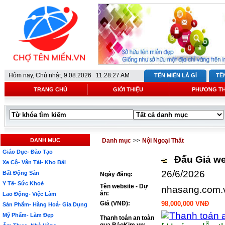
Hôm nay,
Chủ nhật, 9.08.2026 11:28:27 AM
TÊN MIỀN LÀ GÌ
TÊ
TRANG CHỦ
GIỚI THIỆU
PHƯƠNG T
DANH MỤC
Danh mục
>>
Nội Ngoại Thất
Giáo Dục- Đào Tạo
Đấu Giá we
Xe Cộ- Vận Tải- Kho Bãi
26/6/2026
Bất Động Sản
Ngày đăng:
Y Tế- Sức Khoẻ
Tên website - Dự
nhasang.com.
án:
Lao Động- Việc Làm
Giá (VNĐ):
98,000,000 VNĐ
Sản Phẩm- Hàng Hoá- Gia Dụng
Mỹ Phẩm- Làm Đẹp
Thanh toán an toàn