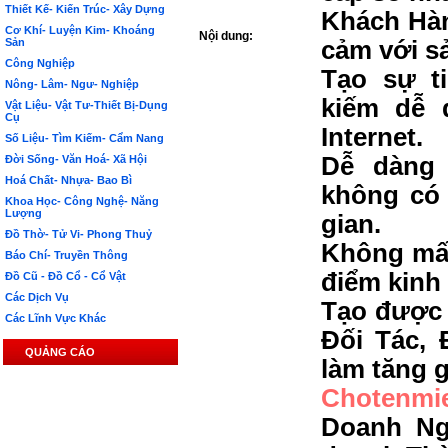
Thiết Kế- Kiến Trúc- Xây Dựng
Khách Hàn
Cơ Khí- Luyện Kim- Khoáng
Nội dung:
Sản
cảm với s
Công Nghiệp
Tạo sự t
Nông- Lâm- Ngư- Nghiệp
kiếm dễ 
Vật Liệu- Vật Tư-Thiết Bị-Dụng
Cụ
Internet.
Số Liệu- Tìm Kiếm- Cẩm Nang
Dễ dàng 
Đời Sống- Văn Hoá- Xã Hội
Hoá Chất- Nhựa- Bao Bì
không có 
Khoa Học- Công Nghệ- Năng
Lượng
gian.
Đồ Thờ- Tử Vi- Phong Thuỷ
Không mất
Báo Chí- Truyền Thông
điểm kinh
Đồ Cũ - Đồ Cổ - Cổ Vật
Các Dịch Vụ
Tạo được 
Các Lĩnh Vực Khác
Đối Tác, 
QUẢNG CÁO
làm tăng g
Chotenmi
Doanh Ng