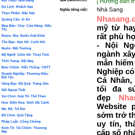
qua BảoKim.vn:
[ Hướng dẫn th
Ẩm Thực- Nhà Hàng
Du Lịch- Khách Sạn
Nhà Sang
Nghĩa tiếng việt:
Thực Phẩm- Đặc Sản
Nhasang.
Quảng Cáo- In Ấn
mỹ từ hay
Mua Bán- Chợ- Cửa Hàng- Siêu
Thị
rất phù h
Rượu- Bia- Nước Giải Khát
Tìm Bạn- Hẹn Hò- Cưới Hỏi
- Nội Ng
Nước- Môi Trường
ngành xây
Mỹ Nghệ- Gốm Sứ- Thuỷ Tinh
mắn hiếm
Thời Trang- Dệt May
Bưu Chính- Viễn Thông- CNTT
Nghiệp có
Doanh Nghiệp- Thương Hiệu-
Đối Tác
Cá Nhân,
Vàng Bạc- Đá Quý- Trang Sức
tối đa s
Nội Ngoại Thất
đẹp
Nha
Vui Chơi- Giải Trí- Thể Thao
Hoa- Điện Hoa- Sinh Vật Cảnh
Website 
Mẹ- Bé- Trẻ Em
sớm trở t
Đồ Chơi- Quà Tặng
Pháp Luật- Công Chứng
uy tín, t
Kinh Tế- Tài Chính- Thương
cấp số nh
Mại