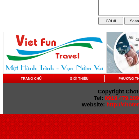
TRANG CHỦ
GIỚI THIỆU
PHƯƠNG T
Copyright Chot
Tel:
0919.479.289
Website:
http://chot