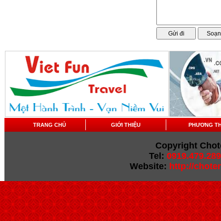
TRANG CHỦ
GIỚI THIỆU
PHƯƠNG T
Copyright Chot
Tel:
0919.479.289
Website:
http://chot