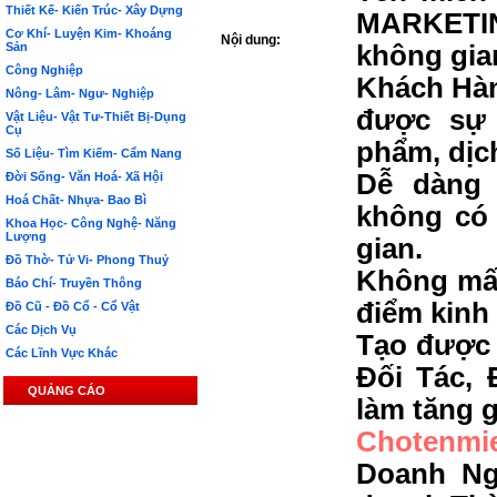
Thiết Kế- Kiến Trúc- Xây Dựng
MARKETIN
Cơ Khí- Luyện Kim- Khoáng
Nội dung:
Sản
không gia
Công Nghiệp
Khách Hàn
Nông- Lâm- Ngư- Nghiệp
được sự 
Vật Liệu- Vật Tư-Thiết Bị-Dụng
Cụ
phẩm, dịc
Số Liệu- Tìm Kiếm- Cẩm Nang
Dễ dàng 
Đời Sống- Văn Hoá- Xã Hội
Hoá Chất- Nhựa- Bao Bì
không có 
Khoa Học- Công Nghệ- Năng
Lượng
gian.
Đồ Thờ- Tử Vi- Phong Thuỷ
Không mất
Báo Chí- Truyền Thông
điểm kinh
Đồ Cũ - Đồ Cổ - Cổ Vật
Các Dịch Vụ
Tạo được 
Các Lĩnh Vực Khác
Đối Tác, 
QUẢNG CÁO
làm tăng g
Chotenmi
Doanh Ng