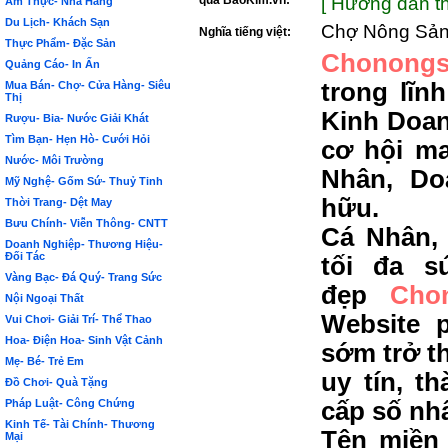
qua BảoKim.vn:
[ Hướng dẫn th
Ẩm Thực- Nhà Hàng
Du Lịch- Khách Sạn
Chợ Nông Sả
Nghĩa tiếng việt:
Thực Phẩm- Đặc Sản
Chonongs
Quảng Cáo- In Ấn
trong lĩn
Mua Bán- Chợ- Cửa Hàng- Siêu
Thị
Kinh Doan
Rượu- Bia- Nước Giải Khát
Tìm Bạn- Hẹn Hò- Cưới Hỏi
cơ hội m
Nước- Môi Trường
Nhân, Do
Mỹ Nghệ- Gốm Sứ- Thuỷ Tinh
hữu.
Thời Trang- Dệt May
Bưu Chính- Viễn Thông- CNTT
Cá Nhân,
Doanh Nghiệp- Thương Hiệu-
Đối Tác
tối đa s
Vàng Bạc- Đá Quý- Trang Sức
đẹp
Cho
Nội Ngoại Thất
Website 
Vui Chơi- Giải Trí- Thể Thao
Hoa- Điện Hoa- Sinh Vật Cảnh
sớm trở t
Mẹ- Bé- Trẻ Em
uy tín, t
Đồ Chơi- Quà Tặng
Pháp Luật- Công Chứng
cấp số nh
Kinh Tế- Tài Chính- Thương
Tên miền 
Mại