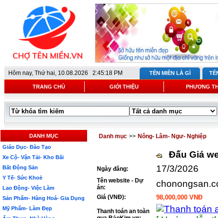
Hôm nay,
Thứ hai, 10.08.2026 2:45:18 PM
TÊN MIỀN LÀ GÌ
TÊ
TRANG CHỦ
GIỚI THIỆU
PHƯƠNG T
DANH MỤC
Danh mục
>>
Nông- Lâm- Ngư- Nghiệp
Giáo Dục- Đào Tạo
Đấu Giá we
Xe Cộ- Vận Tải- Kho Bãi
17/3/2026
Bất Động Sản
Ngày đăng:
Y Tế- Sức Khoẻ
Tên website - Dự
chonongsan.
án:
Lao Động- Việc Làm
Giá (VNĐ):
98,000,000 VNĐ
Sản Phẩm- Hàng Hoá- Gia Dụng
Mỹ Phẩm- Làm Đẹp
Thanh toán an toàn