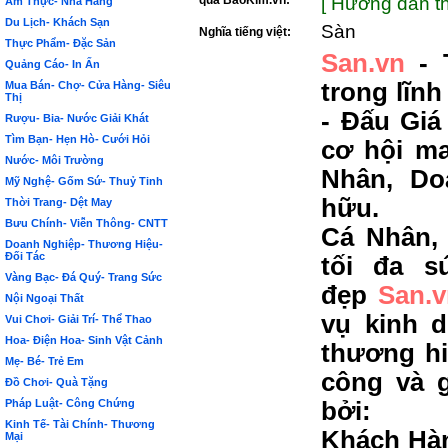
qua BảoKim.vn:
[ Hướng dẫn th
Ẩm Thực- Nhà Hàng
Du Lịch- Khách Sạn
Sàn
Nghĩa tiếng việt:
Thực Phẩm- Đặc Sản
San.vn
- 
Quảng Cáo- In Ấn
trong lĩn
Mua Bán- Chợ- Cửa Hàng- Siêu
Thị
- Đấu Giá
Rượu- Bia- Nước Giải Khát
Tìm Bạn- Hẹn Hò- Cưới Hỏi
cơ hội m
Nước- Môi Trường
Nhân, Do
Mỹ Nghệ- Gốm Sứ- Thuỷ Tinh
hữu.
Thời Trang- Dệt May
Bưu Chính- Viễn Thông- CNTT
Cá Nhân,
Doanh Nghiệp- Thương Hiệu-
Đối Tác
tối đa s
Vàng Bạc- Đá Quý- Trang Sức
đẹp
San.
Nội Ngoại Thất
vụ kinh 
Vui Chơi- Giải Trí- Thể Thao
Hoa- Điện Hoa- Sinh Vật Cảnh
thương hi
Mẹ- Bé- Trẻ Em
công và g
Đồ Chơi- Quà Tặng
Pháp Luật- Công Chứng
bởi:
Kinh Tế- Tài Chính- Thương
Khách Hàn
Mại