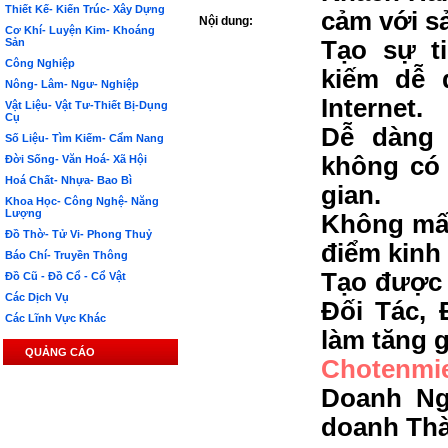
Thiết Kế- Kiến Trúc- Xây Dựng
cảm với s
Nội dung:
Cơ Khí- Luyện Kim- Khoáng
Sản
Tạo sự t
Công Nghiệp
kiếm dễ 
Nông- Lâm- Ngư- Nghiệp
Internet.
Vật Liệu- Vật Tư-Thiết Bị-Dụng
Cụ
Dễ dàng 
Số Liệu- Tìm Kiếm- Cẩm Nang
không có 
Đời Sống- Văn Hoá- Xã Hội
Hoá Chất- Nhựa- Bao Bì
gian.
Khoa Học- Công Nghệ- Năng
Lượng
Không mất
Đồ Thờ- Tử Vi- Phong Thuỷ
điểm kinh
Báo Chí- Truyền Thông
Tạo được 
Đồ Cũ - Đồ Cổ - Cổ Vật
Các Dịch Vụ
Đối Tác, 
Các Lĩnh Vực Khác
làm tăng g
QUẢNG CÁO
Chotenmi
Doanh Ng
doanh Th