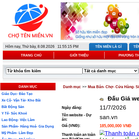
Hôm nay,
Thứ bày, 8.08.2026 11:55:15 PM
TÊN MIỀN LÀ GÌ
TÊ
TRANG CHỦ
GIỚI THIỆU
PHƯƠNG T
DANH MỤC
Danh mục
>>
Mua Bán- Chợ- Cửa Hàng- Si
Giáo Dục- Đào Tạo
Đấu Giá we
Xe Cộ- Vận Tải- Kho Bãi
11/7/2026
Bất Động Sản
Ngày đăng:
Y Tế- Sức Khoẻ
Tên website - Dự
san.vn
án:
Lao Động- Việc Làm
Giá (VNĐ):
185,000,000 VNĐ
Sản Phẩm- Hàng Hoá- Gia Dụng
Mỹ Phẩm- Làm Đẹp
Thanh toán an toàn