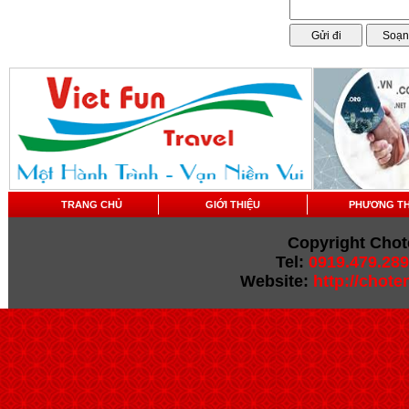
TRANG CHỦ
GIỚI THIỆU
PHƯƠNG T
Copyright Chot
Tel:
0919.479.289
Website:
http://chot