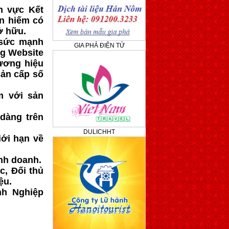
h vực Kết
ắn hiếm có
ở hữu.
 sức mạnh
GIA PHẢ ĐIỆN TỬ
g Website
ương hiệu
sản cấp số
m với sản
dàng trên
DULICHHT
iới hạn về
nh doanh.
c, Đối thủ
ệu.
nh Nghiệp