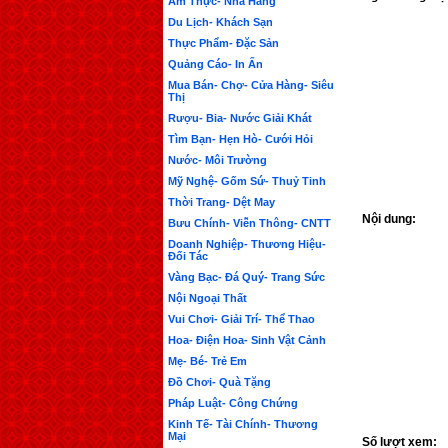
Ẩm Thực- Nhà Hàng
Du Lịch- Khách Sạn
Thực Phẩm- Đặc Sản
Quảng Cáo- In Ấn
Mua Bán- Chợ- Cửa Hàng- Siêu
Thị
Rượu- Bia- Nước Giải Khát
Tìm Bạn- Hẹn Hò- Cưới Hỏi
Nước- Môi Trường
Mỹ Nghệ- Gốm Sứ- Thuỷ Tinh
Thời Trang- Dệt May
Nội dung:
Bưu Chính- Viễn Thông- CNTT
Doanh Nghiệp- Thương Hiệu-
Đối Tác
Vàng Bạc- Đá Quý- Trang Sức
Nội Ngoại Thất
Vui Chơi- Giải Trí- Thể Thao
Hoa- Điện Hoa- Sinh Vật Cảnh
Mẹ- Bé- Trẻ Em
Đồ Chơi- Quà Tặng
Pháp Luật- Công Chứng
Kinh Tế- Tài Chính- Thương
Mại
Số lượt xem: