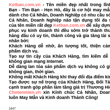
Ketban.com.vn
- Tên miền đẹp nhất trong lĩn
Bạn - Tìm Bạn - Hẹn Hò, đây là cơ hội may m
dành cho Cá Nhân, Doanh Nghiệp có nhu cầu s
Cá Nhân, Doanh Nghiệp nào tận dụng tối đa
của tên miền rất đẹp
Ketban.com.vn
để xây dựn
phục vụ kinh doanh thì đều sớm trở thành th
hàng đầu có uy tín, thành công và gia tăng tài 
nhân bởi:
Khách Hàng dễ nhớ, ấn tượng tốt, thiện cả
phẩm dịch vụ.
Tạo sự tin cậy của Khách Hàng, tìm kiếm dễ 
không gian mạng Internet.
Dễ dàng lan tỏa sản phẩm dịch vụ không có g
không gian, thời gian.
Không mất Khách Hàng khi thay đổi địa điểm ki
Tạo được sự nể trọng của Khách Hàng, Đối Tá
cạnh tranh góp phần làm tăng giá trị Thương Hi
Chotenmien.vn
xin Kính chúc Cá Nhân, Doa
luôn May Mắn và Kinh doanh Thành Công!
1647