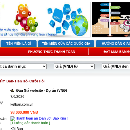
TÊN MIỀN LÀ GÌ
TÊN MIỀN CỦA CÁC QUỐC GIA
HƯỚNG DẪN GIA
PHƯƠNG THỨC THANH TOÁN
ĐẶT MUA BẤM Đ
Tìm Bạn- Hẹn Hò- Cưới Hỏi
Đấu Giá website - Dự án
(VNĐ)
7/6/2026
Dự
ketban.com.vn
98,000,000 VNĐ
toàn
:
[ Hướng dẫn thanh toán ]
t:
Kết Bạn