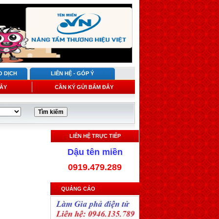
O DỊCH
LIÊN HỆ - GÓP Ý
ÂY
CẦN KÝ GỬI BẤM ĐÂY
LIÊN HỆ TRỰC TIẾP
Dậu tên miền
0919.479.289
QUẢNG CÁO