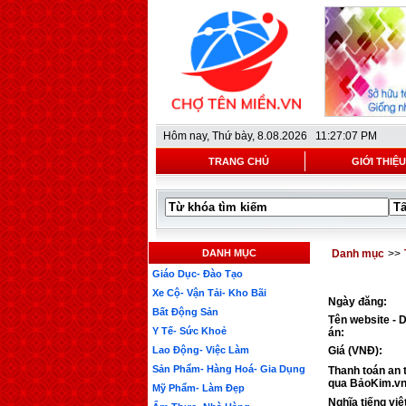
Hôm nay,
Thứ bày, 8.08.2026 11:27:07 PM
TRANG CHỦ
GIỚI THIỆU
DANH MỤC
Danh mục
>>
Giáo Dục- Đào Tạo
Xe Cộ- Vận Tải- Kho Bãi
Ngày đăng:
Bất Động Sản
Tên website - 
Y Tế- Sức Khoẻ
án:
Lao Động- Việc Làm
Giá (VNĐ):
Sản Phẩm- Hàng Hoá- Gia Dụng
Thanh toán an 
qua BảoKim.vn
Mỹ Phẩm- Làm Đẹp
Nghĩa tiếng việ