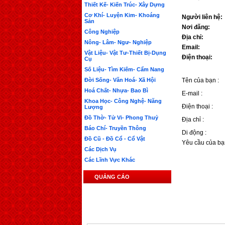
Thiết Kế- Kiến Trúc- Xây Dựng
Cơ Khí- Luyện Kim- Khoáng
Người liên hệ:
Sản
Nơi đăng:
Công Nghiệp
Địa chỉ:
Nông- Lâm- Ngư- Nghiệp
Email:
Vật Liệu- Vật Tư-Thiết Bị-Dụng
Điện thoại:
Cụ
Số Liệu- Tìm Kiếm- Cẩm Nang
Đời Sống- Văn Hoá- Xã Hội
Tên của bạn :
Hoá Chất- Nhựa- Bao Bì
E-mail :
Khoa Học- Công Nghệ- Năng
Điện thoại :
Lượng
Đồ Thờ- Tử Vi- Phong Thuỷ
Địa chỉ :
Báo Chí- Truyền Thông
Di động :
Đồ Cũ - Đồ Cổ - Cổ Vật
Yêu cầu của bạ
Các Dịch Vụ
Các Lĩnh Vực Khác
QUẢNG CÁO