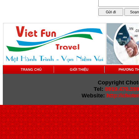
TRANG CHỦ
GIỚI THIỆU
PHƯƠNG T
Copyright Chot
Tel:
0919.479.289
Website:
http://chot