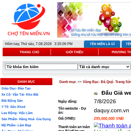
Hôm nay,
Thứ sáu, 7.08.2026 3:35:06 PM
TÊN MIỀN LÀ GÌ
TÊ
TRANG CHỦ
GIỚI THIỆU
PHƯƠNG T
DANH MỤC
Danh mục
>>
Vàng Bạc- Đá Quý- Trang Sứ
Giáo Dục- Đào Tạo
Đấu Giá we
Xe Cộ- Vận Tải- Kho Bãi
7/8/2026
Bất Động Sản
Ngày đăng:
Y Tế- Sức Khoẻ
Tên website - Dự
daquy.com.vn
án:
Lao Động- Việc Làm
Giá (VNĐ):
295,000,000 VNĐ
Sản Phẩm- Hàng Hoá- Gia Dụng
Mỹ Phẩm- Làm Đẹp
Thanh toán an toàn