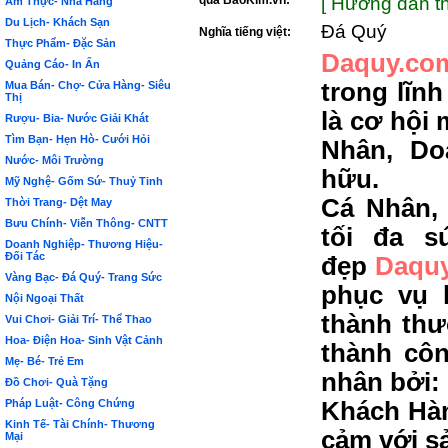
qua BảoKim.vn:
[ Hướng dẫn th
Ẩm Thực- Nhà Hàng
Du Lịch- Khách Sạn
Đá Quý
Nghĩa tiếng việt:
Thực Phẩm- Đặc Sản
Daquy.co
Quảng Cáo- In Ấn
trong lĩn
Mua Bán- Chợ- Cửa Hàng- Siêu
Thị
là cơ hội
Rượu- Bia- Nước Giải Khát
Tìm Bạn- Hẹn Hò- Cưới Hỏi
Nhân, Do
Nước- Môi Trường
hữu.
Mỹ Nghệ- Gốm Sứ- Thuỷ Tinh
Cá Nhân,
Thời Trang- Dệt May
Bưu Chính- Viễn Thông- CNTT
tối đa s
Doanh Nghiệp- Thương Hiệu-
Đối Tác
đẹp
Daquy
Vàng Bạc- Đá Quý- Trang Sức
phục vụ 
Nội Ngoại Thất
thành thư
Vui Chơi- Giải Trí- Thể Thao
Hoa- Điện Hoa- Sinh Vật Cảnh
thành côn
Mẹ- Bé- Trẻ Em
nhân bởi:
Đồ Chơi- Quà Tặng
Pháp Luật- Công Chứng
Khách Hàn
Kinh Tế- Tài Chính- Thương
cảm với s
Mại