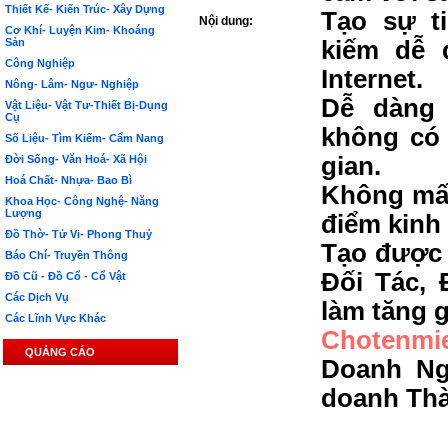
Thiết Kế- Kiến Trúc- Xây Dựng
Tạo sự t
Nội dung:
Cơ Khí- Luyện Kim- Khoáng
Sản
kiếm dễ 
Công Nghiệp
Internet.
Nông- Lâm- Ngư- Nghiệp
Dễ dàng 
Vật Liệu- Vật Tư-Thiết Bị-Dụng
Cụ
không có 
Số Liệu- Tìm Kiếm- Cẩm Nang
gian.
Đời Sống- Văn Hoá- Xã Hội
Hoá Chất- Nhựa- Bao Bì
Không mất
Khoa Học- Công Nghệ- Năng
Lượng
điểm kinh
Đồ Thờ- Tử Vi- Phong Thuỷ
Tạo được 
Báo Chí- Truyền Thông
Đối Tác, 
Đồ Cũ - Đồ Cổ - Cổ Vật
Các Dịch Vụ
làm tăng g
Các Lĩnh Vực Khác
Chotenmi
QUẢNG CÁO
Doanh Ng
doanh Th