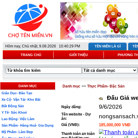
Hôm nay,
Chủ nhật, 9.08.2026 10:40:29 PM
TÊN MIỀN LÀ GÌ
TÊ
TRANG CHỦ
GIỚI THIỆU
PHƯƠNG T
DANH MỤC
Danh mục
>>
Thực Phẩm- Đặc Sản
Giáo Dục- Đào Tạo
Đấu Giá we
Xe Cộ- Vận Tải- Kho Bãi
9/6/2026
Bất Động Sản
Ngày đăng:
Y Tế- Sức Khoẻ
Tên website - Dự
nongsansach.
án:
Lao Động- Việc Làm
Giá (VNĐ):
185,000,000 VNĐ
Sản Phẩm- Hàng Hoá- Gia Dụng
Mỹ Phẩm- Làm Đẹp
Thanh toán an toàn