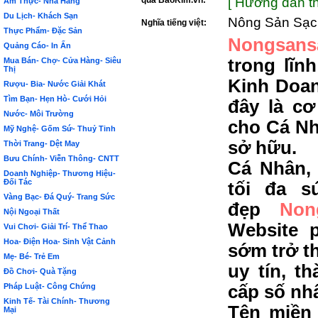
qua BảoKim.vn:
[ Hướng dẫn th
Ẩm Thực- Nhà Hàng
Du Lịch- Khách Sạn
Nông Sản Sạc
Nghĩa tiếng việt:
Thực Phẩm- Đặc Sản
Nongsans
Quảng Cáo- In Ấn
trong lĩn
Mua Bán- Chợ- Cửa Hàng- Siêu
Thị
Kinh Doa
Rượu- Bia- Nước Giải Khát
Tìm Bạn- Hẹn Hò- Cưới Hỏi
đây là c
Nước- Môi Trường
cho Cá Nh
Mỹ Nghệ- Gốm Sứ- Thuỷ Tinh
sở hữu.
Thời Trang- Dệt May
Bưu Chính- Viễn Thông- CNTT
Cá Nhân,
Doanh Nghiệp- Thương Hiệu-
Đối Tác
tối đa s
Vàng Bạc- Đá Quý- Trang Sức
đẹp
Non
Nội Ngoại Thất
Website 
Vui Chơi- Giải Trí- Thể Thao
Hoa- Điện Hoa- Sinh Vật Cảnh
sớm trở t
Mẹ- Bé- Trẻ Em
uy tín, t
Đồ Chơi- Quà Tặng
Pháp Luật- Công Chứng
cấp số nh
Kinh Tế- Tài Chính- Thương
Tên miền 
Mại