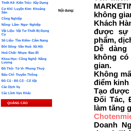
Thiết Kế- Kiến Trúc- Xây Dựng
MARKETIN
Cơ Khí- Luyện Kim- Khoáng
Nội dung:
Sản
không gia
Công Nghiệp
Khách Hàn
Nông- Lâm- Ngư- Nghiệp
được sự 
Vật Liệu- Vật Tư-Thiết Bị-Dụng
Cụ
phẩm, dịc
Số Liệu- Tìm Kiếm- Cẩm Nang
Dễ dàng 
Đời Sống- Văn Hoá- Xã Hội
Hoá Chất- Nhựa- Bao Bì
không có 
Khoa Học- Công Nghệ- Năng
Lượng
gian.
Đồ Thờ- Tử Vi- Phong Thuỷ
Không mất
Báo Chí- Truyền Thông
điểm kinh
Đồ Cũ - Đồ Cổ - Cổ Vật
Các Dịch Vụ
Tạo được 
Các Lĩnh Vực Khác
Đối Tác, 
QUẢNG CÁO
làm tăng g
Chotenmi
Doanh Ng