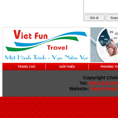
TRANG CHỦ
GIỚI THIỆU
PHƯƠNG T
Copyright Chot
Tel:
0919.479.289
Website:
http://chot