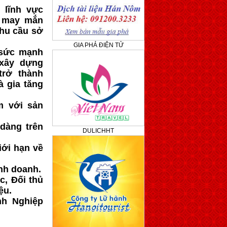
 lĩnh vực
i may mắn
hu cầu sở
GIA PHẢ ĐIỆN TỬ
 sức mạnh
xây dựng
trở thành
à gia tăng
m với sản
dàng trên
DULICHHT
iới hạn về
nh doanh.
c, Đối thủ
ệu.
nh Nghiệp