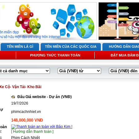
TÊN MIỀN LÀ GÌ
TÊN MIỀN CỦA CÁC QUỐC GIA
HƯỚNG DẪN GIA
PHƯƠNG THỨC THANH TOÁN
ĐẶT MUA BẤM Đ
Xe Cộ- Vận Tải- Kho Bãi
Đấu Giá website - Dự án
(VNĐ)
19/7/2026
Dự
phimcachnhiet.vn
148,000,000 VNĐ
toàn
:
[ Hướng dẫn thanh toán ]
t:
Phim Cách Nhiệt