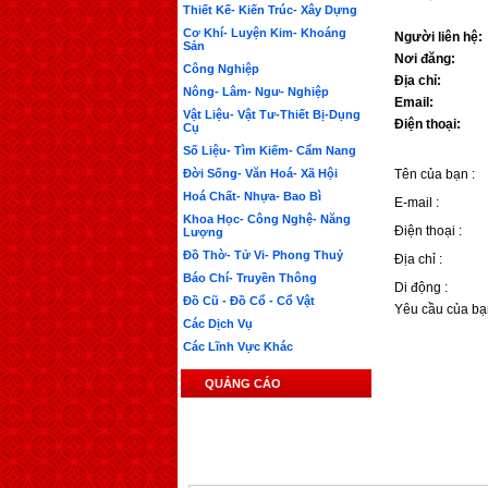
Thiết Kế- Kiến Trúc- Xây Dựng
Cơ Khí- Luyện Kim- Khoáng
Người liên hệ:
Sản
Nơi đăng:
Công Nghiệp
Địa chỉ:
Nông- Lâm- Ngư- Nghiệp
Email:
Vật Liệu- Vật Tư-Thiết Bị-Dụng
Điện thoại:
Cụ
Số Liệu- Tìm Kiếm- Cẩm Nang
Đời Sống- Văn Hoá- Xã Hội
Tên của bạn :
Hoá Chất- Nhựa- Bao Bì
E-mail :
Khoa Học- Công Nghệ- Năng
Điện thoại :
Lượng
Đồ Thờ- Tử Vi- Phong Thuỷ
Địa chỉ :
Báo Chí- Truyền Thông
Di động :
Đồ Cũ - Đồ Cổ - Cổ Vật
Yêu cầu của bạ
Các Dịch Vụ
Các Lĩnh Vực Khác
QUẢNG CÁO