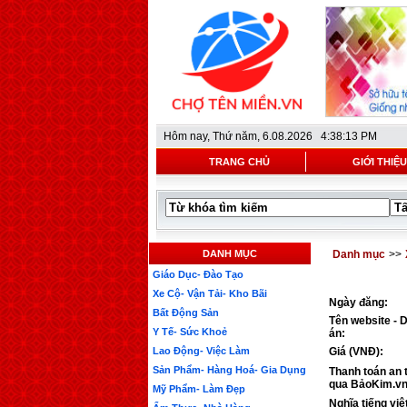
Hôm nay,
Thứ năm, 6.08.2026 4:38:13 PM
TRANG CHỦ
GIỚI THIỆU
DANH MỤC
Danh mục
>>
Giáo Dục- Đào Tạo
Xe Cộ- Vận Tải- Kho Bãi
Ngày đăng:
Bất Động Sản
Tên website - 
Y Tế- Sức Khoẻ
án:
Lao Động- Việc Làm
Giá (VNĐ):
Sản Phẩm- Hàng Hoá- Gia Dụng
Thanh toán an 
qua BảoKim.vn
Mỹ Phẩm- Làm Đẹp
Nghĩa tiếng việ