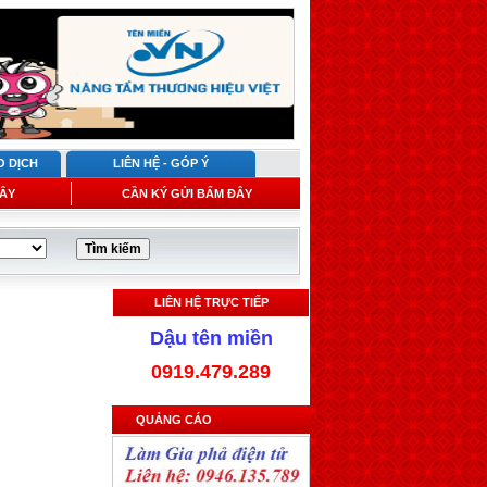
O DỊCH
LIÊN HỆ - GÓP Ý
ÂY
CẦN KÝ GỬI BẤM ĐÂY
LIÊN HỆ TRỰC TIẾP
Dậu tên miền
0919.479.289
QUẢNG CÁO