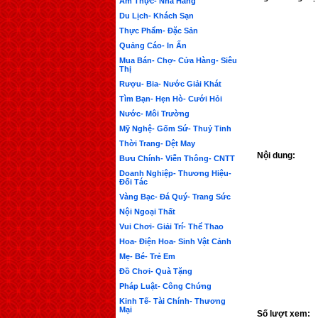
Ẩm Thực- Nhà Hàng
Du Lịch- Khách Sạn
Thực Phẩm- Đặc Sản
Quảng Cáo- In Ấn
Mua Bán- Chợ- Cửa Hàng- Siêu
Thị
Rượu- Bia- Nước Giải Khát
Tìm Bạn- Hẹn Hò- Cưới Hỏi
Nước- Môi Trường
Mỹ Nghệ- Gốm Sứ- Thuỷ Tinh
Thời Trang- Dệt May
Nội dung:
Bưu Chính- Viễn Thông- CNTT
Doanh Nghiệp- Thương Hiệu-
Đối Tác
Vàng Bạc- Đá Quý- Trang Sức
Nội Ngoại Thất
Vui Chơi- Giải Trí- Thể Thao
Hoa- Điện Hoa- Sinh Vật Cảnh
Mẹ- Bé- Trẻ Em
Đồ Chơi- Quà Tặng
Pháp Luật- Công Chứng
Kinh Tế- Tài Chính- Thương
Mại
Số lượt xem: