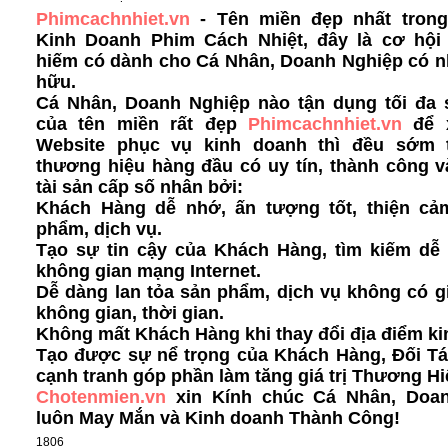
Phimcachnhiet.vn
- Tên miền đẹp nhất trong
Kinh Doanh Phim Cách Nhiệt, đây là cơ hộ
hiếm có dành cho Cá Nhân, Doanh Nghiệp có n
hữu.
Cá Nhân, Doanh Nghiệp nào tận dụng tối đa
của tên miền rất đẹp
Phimcachnhiet.vn
để 
Website phục vụ kinh doanh thì đều sớm 
thương hiệu hàng đầu có uy tín, thành công v
tài sản cấp số nhân bởi:
Khách Hàng dễ nhớ, ấn tượng tốt, thiện cả
phẩm, dịch vụ.
Tạo sự tin cậy của Khách Hàng, tìm kiếm dễ 
không gian mạng Internet.
Dễ dàng lan tỏa sản phẩm, dịch vụ không có g
không gian, thời gian.
Không mất Khách Hàng khi thay đổi địa điểm ki
Tạo được sự nể trọng của Khách Hàng, Đối Tá
cạnh tranh góp phần làm tăng giá trị Thương Hi
Chotenmien.vn
xin Kính chúc Cá Nhân, Doa
luôn May Mắn và Kinh doanh Thành Công!
1806