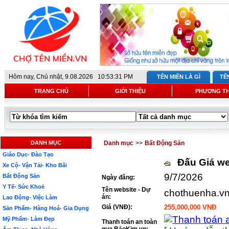
Hôm nay,
Chủ nhật, 9.08.2026 10:53:31 PM
TÊN MIỀN LÀ GÌ
TÊ
TRANG CHỦ
GIỚI THIỆU
PHƯƠNG T
DANH MỤC
Danh mục
>>
Bất Động Sản
Giáo Dục- Đào Tạo
Đấu Giá we
Xe Cộ- Vận Tải- Kho Bãi
9/7/2026
Bất Động Sản
Ngày đăng:
Y Tế- Sức Khoẻ
Tên website - Dự
chothuenha.v
án:
Lao Động- Việc Làm
Giá (VNĐ):
255,000,000 VNĐ
Sản Phẩm- Hàng Hoá- Gia Dụng
Mỹ Phẩm- Làm Đẹp
Thanh toán an toàn