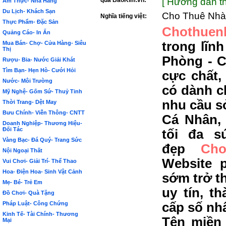
qua BảoKim.vn:
[ Hướng dẫn th
Ẩm Thực- Nhà Hàng
Du Lịch- Khách Sạn
Cho Thuê Nhà
Nghĩa tiếng việt:
Thực Phẩm- Đặc Sản
Chothuen
Quảng Cáo- In Ấn
trong lĩn
Mua Bán- Chợ- Cửa Hàng- Siêu
Thị
Phòng - C
Rượu- Bia- Nước Giải Khát
Tìm Bạn- Hẹn Hò- Cưới Hỏi
cực chất,
Nước- Môi Trường
có dành c
Mỹ Nghệ- Gốm Sứ- Thuỷ Tinh
nhu cầu s
Thời Trang- Dệt May
Bưu Chính- Viễn Thông- CNTT
Cá Nhân,
Doanh Nghiệp- Thương Hiệu-
Đối Tác
tối đa s
Vàng Bạc- Đá Quý- Trang Sức
đẹp
Ch
Nội Ngoại Thất
Website 
Vui Chơi- Giải Trí- Thể Thao
Hoa- Điện Hoa- Sinh Vật Cảnh
sớm trở t
Mẹ- Bé- Trẻ Em
uy tín, t
Đồ Chơi- Quà Tặng
Pháp Luật- Công Chứng
cấp số nh
Kinh Tế- Tài Chính- Thương
Tên miền 
Mại