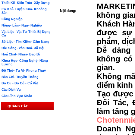
Thiết Kế- Kiến Trúc- Xây Dựng
MARKETIN
Cơ Khí- Luyện Kim- Khoáng
Nội dung:
Sản
không gia
Công Nghiệp
Khách Hàn
Nông- Lâm- Ngư- Nghiệp
được sự 
Vật Liệu- Vật Tư-Thiết Bị-Dụng
Cụ
phẩm, dịc
Số Liệu- Tìm Kiếm- Cẩm Nang
Dễ dàng 
Đời Sống- Văn Hoá- Xã Hội
Hoá Chất- Nhựa- Bao Bì
không có 
Khoa Học- Công Nghệ- Năng
Lượng
gian.
Đồ Thờ- Tử Vi- Phong Thuỷ
Không mất
Báo Chí- Truyền Thông
điểm kinh
Đồ Cũ - Đồ Cổ - Cổ Vật
Các Dịch Vụ
Tạo được 
Các Lĩnh Vực Khác
Đối Tác, 
QUẢNG CÁO
làm tăng g
Chotenmi
Doanh Ng