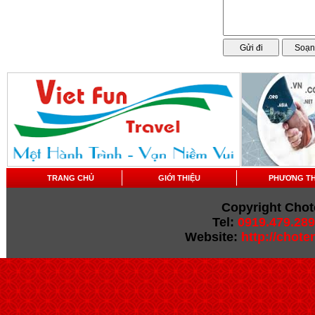
TRANG CHỦ
GIỚI THIỆU
PHƯƠNG T
Copyright Chot
Tel:
0919.479.289
Website:
http://chot