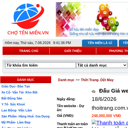
Hôm nay,
Thứ sáu, 7.08.2026 9:41:36 PM
TÊN MIỀN LÀ GÌ
TÊ
TRANG CHỦ
GIỚI THIỆU
PHƯƠNG T
DANH MỤC
Danh mục
>>
Thời Trang- Dệt May
Giáo Dục- Đào Tạo
Đấu Giá we
Xe Cộ- Vận Tải- Kho Bãi
18/6/2026
Bất Động Sản
Ngày đăng:
Y Tế- Sức Khoẻ
Tên website - Dự
thoitrang.com.
án:
Lao Động- Việc Làm
Giá (VNĐ):
248,000,000 VNĐ
Sản Phẩm- Hàng Hoá- Gia Dụng
Mỹ Phẩm- Làm Đẹp
Thanh toán an toàn