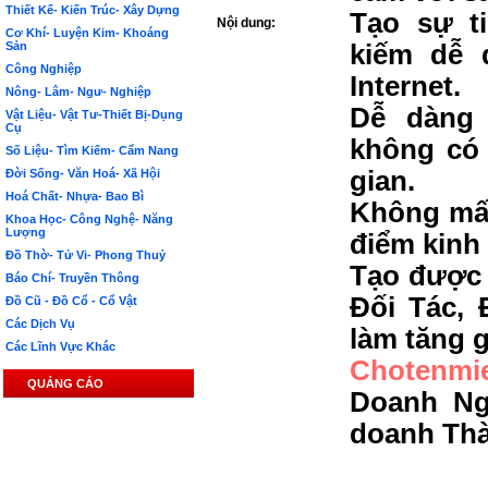
Thiết Kế- Kiến Trúc- Xây Dựng
Tạo sự t
Nội dung:
Cơ Khí- Luyện Kim- Khoáng
Sản
kiếm dễ 
Công Nghiệp
Internet.
Nông- Lâm- Ngư- Nghiệp
Dễ dàng 
Vật Liệu- Vật Tư-Thiết Bị-Dụng
Cụ
không có 
Số Liệu- Tìm Kiếm- Cẩm Nang
gian.
Đời Sống- Văn Hoá- Xã Hội
Hoá Chất- Nhựa- Bao Bì
Không mất
Khoa Học- Công Nghệ- Năng
Lượng
điểm kinh
Đồ Thờ- Tử Vi- Phong Thuỷ
Tạo được 
Báo Chí- Truyền Thông
Đối Tác, 
Đồ Cũ - Đồ Cổ - Cổ Vật
Các Dịch Vụ
làm tăng g
Các Lĩnh Vực Khác
Chotenmi
QUẢNG CÁO
Doanh Ng
doanh Th