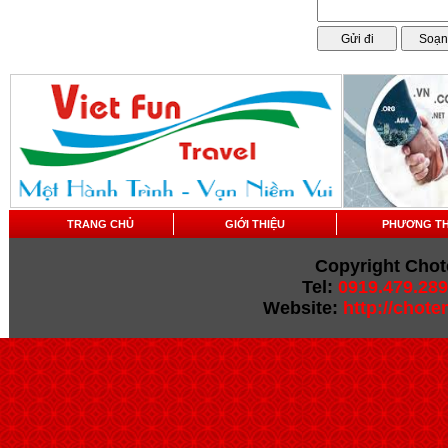
TRANG CHỦ
GIỚI THIỆU
PHƯƠNG T
Copyright Chot
Tel:
0919.479.289
Website:
http://chot