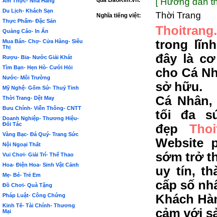
qua BảoKim.vn:
[ Hướng dẫn th
Ẩm Thực- Nhà Hàng
Du Lịch- Khách Sạn
Thời Trang
Nghĩa tiếng việt:
Thực Phẩm- Đặc Sản
Thoitrang
Quảng Cáo- In Ấn
trong lĩn
Mua Bán- Chợ- Cửa Hàng- Siêu
Thị
đây là c
Rượu- Bia- Nước Giải Khát
Tìm Bạn- Hẹn Hò- Cưới Hỏi
cho Cá Nh
Nước- Môi Trường
sở hữu.
Mỹ Nghệ- Gốm Sứ- Thuỷ Tinh
Cá Nhân,
Thời Trang- Dệt May
Bưu Chính- Viễn Thông- CNTT
tối đa s
Doanh Nghiệp- Thương Hiệu-
Đối Tác
đẹp
Thoi
Vàng Bạc- Đá Quý- Trang Sức
Website 
Nội Ngoại Thất
sớm trở t
Vui Chơi- Giải Trí- Thể Thao
Hoa- Điện Hoa- Sinh Vật Cảnh
uy tín, t
Mẹ- Bé- Trẻ Em
cấp số nh
Đồ Chơi- Quà Tặng
Pháp Luật- Công Chứng
Khách Hàn
Kinh Tế- Tài Chính- Thương
cảm với s
Mại