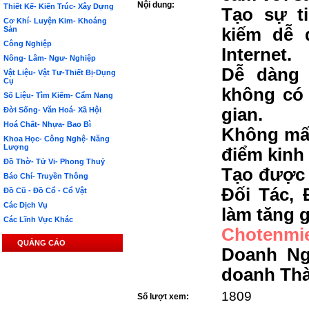
Nội dung:
Thiết Kế- Kiến Trúc- Xây Dựng
Tạo sự t
Cơ Khí- Luyện Kim- Khoáng
Sản
kiếm dễ 
Công Nghiệp
Internet.
Nông- Lâm- Ngư- Nghiệp
Dễ dàng 
Vật Liệu- Vật Tư-Thiết Bị-Dụng
Cụ
không có 
Số Liệu- Tìm Kiếm- Cẩm Nang
gian.
Đời Sống- Văn Hoá- Xã Hội
Hoá Chất- Nhựa- Bao Bì
Không mất
Khoa Học- Công Nghệ- Năng
Lượng
điểm kinh
Đồ Thờ- Tử Vi- Phong Thuỷ
Tạo được 
Báo Chí- Truyền Thông
Đối Tác, 
Đồ Cũ - Đồ Cổ - Cổ Vật
Các Dịch Vụ
làm tăng g
Các Lĩnh Vực Khác
Chotenmi
QUẢNG CÁO
Doanh Ng
doanh Th
1809
Số lượt xem: