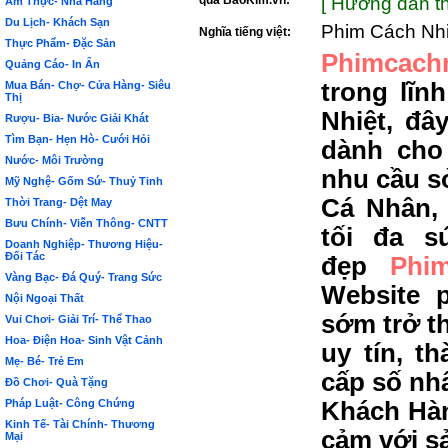
qua BảoKim.vn:
[ Hướng dẫn th
Ẩm Thực- Nhà Hàng
Du Lịch- Khách Sạn
Phim Cách Nhi
Nghĩa tiếng việt:
Thực Phẩm- Đặc Sản
Phimcachn
Quảng Cáo- In Ấn
trong lĩ
Mua Bán- Chợ- Cửa Hàng- Siêu
Thị
Nhiệt, đâ
Rượu- Bia- Nước Giải Khát
Tìm Bạn- Hẹn Hò- Cưới Hỏi
dành cho
Nước- Môi Trường
nhu cầu s
Mỹ Nghệ- Gốm Sứ- Thuỷ Tinh
Cá Nhân,
Thời Trang- Dệt May
Bưu Chính- Viễn Thông- CNTT
tối đa s
Doanh Nghiệp- Thương Hiệu-
Đối Tác
đẹp
Phi
Vàng Bạc- Đá Quý- Trang Sức
Website 
Nội Ngoại Thất
sớm trở t
Vui Chơi- Giải Trí- Thể Thao
Hoa- Điện Hoa- Sinh Vật Cảnh
uy tín, t
Mẹ- Bé- Trẻ Em
cấp số nh
Đồ Chơi- Quà Tặng
Pháp Luật- Công Chứng
Khách Hàn
Kinh Tế- Tài Chính- Thương
cảm với s
Mại