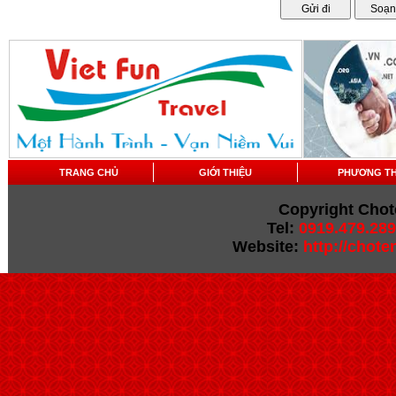
TRANG CHỦ
GIỚI THIỆU
PHƯƠNG T
Copyright Chot
Tel:
0919.479.289
Website:
http://chot