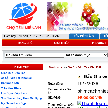
Hôm nay,
Thứ sáu, 7.08.2026 3:26:10 AM
TÊN MIỀN LÀ GÌ
TÊ
TRANG CHỦ
GIỚI THIỆU
PHƯƠNG T
DANH MỤC
Danh mục
>>
Xe Cộ- Vận Tải- Kho Bãi
Giáo Dục- Đào Tạo
Đấu Giá we
Xe Cộ- Vận Tải- Kho Bãi
19/7/2026
Bất Động Sản
Ngày đăng:
Y Tế- Sức Khoẻ
Tên website - Dự
phimcachnhiet
án:
Lao Động- Việc Làm
Giá (VNĐ):
148,000,000 VNĐ
Sản Phẩm- Hàng Hoá- Gia Dụng
Mỹ Phẩm- Làm Đẹp
Thanh toán an toàn