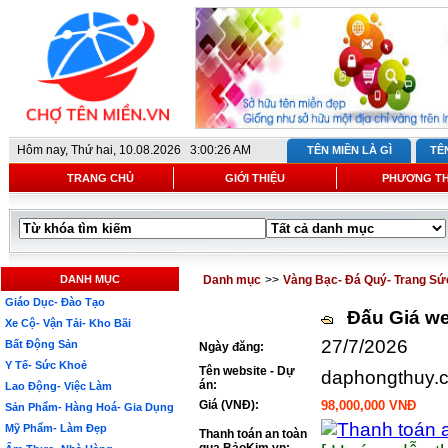
Hôm nay,
Thứ hai, 10.08.2026 3:00:26 AM
TÊN MIỀN LÀ GÌ
TÊ
TRANG CHỦ
GIỚI THIỆU
PHƯƠNG T
DANH MỤC
Danh mục
>>
Vàng Bạc- Đá Quý- Trang Sứ
Giáo Dục- Đào Tạo
Đấu Giá we
Xe Cộ- Vận Tải- Kho Bãi
27/7/2026
Bất Động Sản
Ngày đăng:
Y Tế- Sức Khoẻ
Tên website - Dự
daphongthuy.
án:
Lao Động- Việc Làm
Giá (VNĐ):
98,000,000 VNĐ
Sản Phẩm- Hàng Hoá- Gia Dụng
Mỹ Phẩm- Làm Đẹp
Thanh toán an toàn