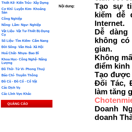
Thiết Kế- Kiến Trúc- Xây Dựng
Tạo sự t
Nội dung:
Cơ Khí- Luyện Kim- Khoáng
Sản
kiếm dễ 
Công Nghiệp
Internet.
Nông- Lâm- Ngư- Nghiệp
Dễ dàng 
Vật Liệu- Vật Tư-Thiết Bị-Dụng
Cụ
không có 
Số Liệu- Tìm Kiếm- Cẩm Nang
gian.
Đời Sống- Văn Hoá- Xã Hội
Hoá Chất- Nhựa- Bao Bì
Không mất
Khoa Học- Công Nghệ- Năng
Lượng
điểm kinh
Đồ Thờ- Tử Vi- Phong Thuỷ
Tạo được 
Báo Chí- Truyền Thông
Đối Tác, 
Đồ Cũ - Đồ Cổ - Cổ Vật
Các Dịch Vụ
làm tăng g
Các Lĩnh Vực Khác
Chotenmi
QUẢNG CÁO
Doanh Ng
doanh Th