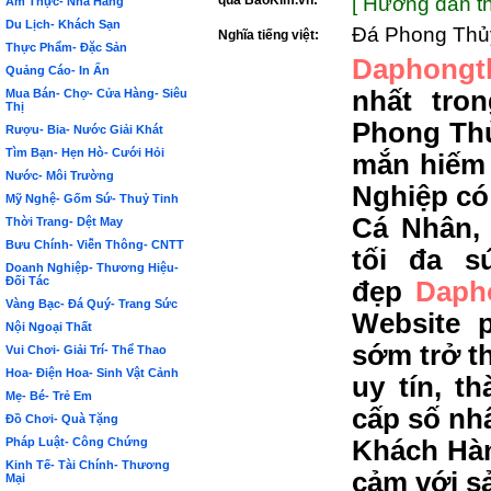
qua BảoKim.vn:
[ Hướng dẫn th
Ẩm Thực- Nhà Hàng
Du Lịch- Khách Sạn
Đá Phong Thủ
Nghĩa tiếng việt:
Thực Phẩm- Đặc Sản
Daphongt
Quảng Cáo- In Ấn
nhất tro
Mua Bán- Chợ- Cửa Hàng- Siêu
Thị
Phong Thủ
Rượu- Bia- Nước Giải Khát
Tìm Bạn- Hẹn Hò- Cưới Hỏi
mắn hiếm
Nước- Môi Trường
Nghiệp có
Mỹ Nghệ- Gốm Sứ- Thuỷ Tinh
Cá Nhân,
Thời Trang- Dệt May
Bưu Chính- Viễn Thông- CNTT
tối đa s
Doanh Nghiệp- Thương Hiệu-
Đối Tác
đẹp
Daph
Vàng Bạc- Đá Quý- Trang Sức
Website 
Nội Ngoại Thất
sớm trở t
Vui Chơi- Giải Trí- Thể Thao
Hoa- Điện Hoa- Sinh Vật Cảnh
uy tín, t
Mẹ- Bé- Trẻ Em
cấp số nh
Đồ Chơi- Quà Tặng
Pháp Luật- Công Chứng
Khách Hàn
Kinh Tế- Tài Chính- Thương
cảm với s
Mại