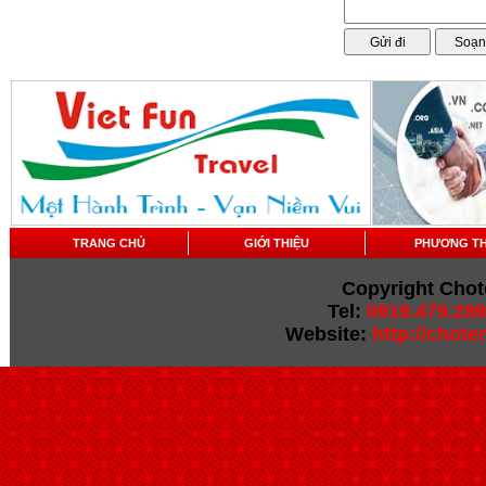
TRANG CHỦ
GIỚI THIỆU
PHƯƠNG T
Copyright Chot
Tel:
0919.479.289
Website:
http://chot