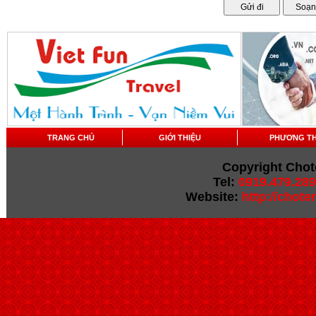
TRANG CHỦ
GIỚI THIỆU
PHƯƠNG T
Copyright Chot
Tel:
0919.479.289
Website:
http://chot