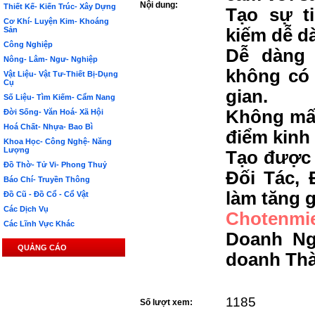
Nội dung:
Thiết Kế- Kiến Trúc- Xây Dựng
Tạo sự t
Cơ Khí- Luyện Kim- Khoáng
Sản
kiếm dễ d
Công Nghiệp
Dễ dàng 
Nông- Lâm- Ngư- Nghiệp
không có 
Vật Liệu- Vật Tư-Thiết Bị-Dụng
Cụ
gian.
Số Liệu- Tìm Kiếm- Cẩm Nang
Không mất
Đời Sống- Văn Hoá- Xã Hội
Hoá Chất- Nhựa- Bao Bì
điểm kinh
Khoa Học- Công Nghệ- Năng
Lượng
Tạo được 
Đồ Thờ- Tử Vi- Phong Thuỷ
Đối Tác, 
Báo Chí- Truyền Thông
làm tăng g
Đồ Cũ - Đồ Cổ - Cổ Vật
Các Dịch Vụ
Chotenmi
Các Lĩnh Vực Khác
Doanh Ng
QUẢNG CÁO
doanh Th
1185
Số lượt xem: