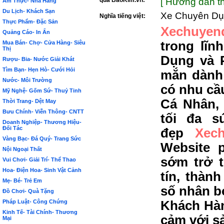
qua BảoKim.vn:
[ Hướng dẫn th
Ẩm Thực- Nhà Hàng
Du Lịch- Khách Sạn
Xe Chuyên D
Nghĩa tiếng việt:
Thực Phẩm- Đặc Sản
Xechuyen
Quảng Cáo- In Ấn
trong lĩ
Mua Bán- Chợ- Cửa Hàng- Siêu
Thị
Dụng và 
Rượu- Bia- Nước Giải Khát
Tìm Bạn- Hẹn Hò- Cưới Hỏi
mắn dành
Nước- Môi Trường
có nhu cầ
Mỹ Nghệ- Gốm Sứ- Thuỷ Tinh
Cá Nhân,
Thời Trang- Dệt May
Bưu Chính- Viễn Thông- CNTT
tối đa s
Doanh Nghiệp- Thương Hiệu-
Đối Tác
đẹp
Xec
Vàng Bạc- Đá Quý- Trang Sức
Website 
Nội Ngoại Thất
sớm trở 
Vui Chơi- Giải Trí- Thể Thao
Hoa- Điện Hoa- Sinh Vật Cảnh
tín, thàn
Mẹ- Bé- Trẻ Em
số nhân b
Đồ Chơi- Quà Tặng
Pháp Luật- Công Chứng
Khách Hàn
Kinh Tế- Tài Chính- Thương
cảm với s
Mại