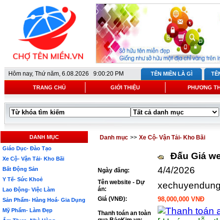
Hôm nay,
Thứ năm, 6.08.2026 9:00:20 PM
TÊN MIỀN LÀ GÌ
TÊ
TRANG CHỦ
GIỚI THIỆU
PHƯƠNG T
DANH MỤC
Danh mục
>>
Xe Cộ- Vận Tải- Kho Bãi
Giáo Dục- Đào Tạo
Đấu Giá we
Xe Cộ- Vận Tải- Kho Bãi
4/4/2026
Bất Động Sản
Ngày đăng:
Y Tế- Sức Khoẻ
Tên website - Dự
xechuyendung
án:
Lao Động- Việc Làm
Giá (VNĐ):
98,000,000 VNĐ
Sản Phẩm- Hàng Hoá- Gia Dụng
Mỹ Phẩm- Làm Đẹp
Thanh toán an toàn