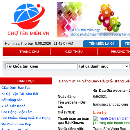
Hôm nay,
Thứ bày, 8.08.2026 11:42:07 AM
TÊN MIỀN LÀ GÌ
TÊ
TRANG CHỦ
GIỚI THIỆU
PHƯƠNG T
DANH MỤC
Danh mục
>>
Vàng Bạc- Đá Quý- Trang Sứ
Giáo Dục- Đào Tạo
Đấu Giá website -
Xe Cộ- Vận Tải- Kho Bãi
Ngày đăng:
6/9/2021
Bất Động Sản
Tên website - Dự
trangsucvangbac.com
Y Tế- Sức Khoẻ
án:
Lao Động- Việc Làm
Giá (VNĐ):
Liên hệ
Sản Phẩm- Hàng Hoá- Gia Dụng
Thanh toán an toàn
qua BảoKim.vn:
[ Hướng dẫn thanh toán
Mỹ Phẩm- Làm Đẹp
Nghĩa tiếng việt:
Trang Sức Vàng Bạc