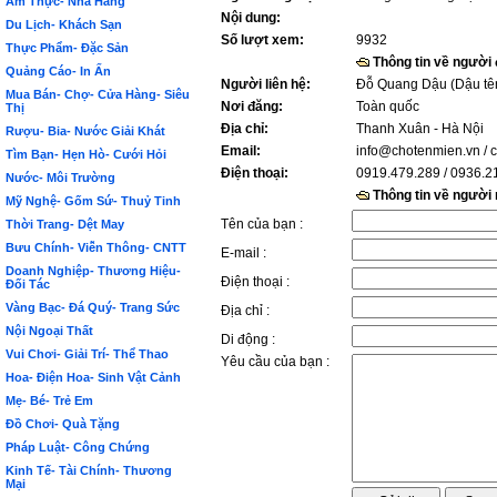
Ẩm Thực- Nhà Hàng
Nội dung:
Du Lịch- Khách Sạn
Số lượt xem:
9932
Thực Phẩm- Đặc Sản
Thông tin về người
Quảng Cáo- In Ấn
Người liên hệ:
Đỗ Quang Dậu (Dậu tê
Mua Bán- Chợ- Cửa Hàng- Siêu
Nơi đăng:
Toàn quốc
Thị
Địa chỉ:
Thanh Xuân - Hà Nội
Rượu- Bia- Nước Giải Khát
Email:
info@chotenmien.vn
/ 
Tìm Bạn- Hẹn Hò- Cưới Hỏi
Điện thoại:
0919.479.289 / 0936.2
Nước- Môi Trường
Thông tin về người
Mỹ Nghệ- Gốm Sứ- Thuỷ Tinh
Tên của bạn :
Thời Trang- Dệt May
Bưu Chính- Viễn Thông- CNTT
E-mail :
Doanh Nghiệp- Thương Hiệu-
Điện thoại :
Đối Tác
Vàng Bạc- Đá Quý- Trang Sức
Địa chỉ :
Nội Ngoại Thất
Di động :
Vui Chơi- Giải Trí- Thể Thao
Yêu cầu của bạn :
Hoa- Điện Hoa- Sinh Vật Cảnh
Mẹ- Bé- Trẻ Em
Đồ Chơi- Quà Tặng
Pháp Luật- Công Chứng
Kinh Tế- Tài Chính- Thương
Mại