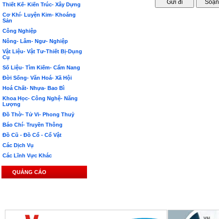
Thiết Kế- Kiến Trúc- Xây Dựng
Cơ Khí- Luyện Kim- Khoáng
Sản
Công Nghiệp
Nông- Lâm- Ngư- Nghiệp
Vật Liệu- Vật Tư-Thiết Bị-Dụng
Cụ
Số Liệu- Tìm Kiếm- Cẩm Nang
Đời Sống- Văn Hoá- Xã Hội
Hoá Chất- Nhựa- Bao Bì
Khoa Học- Công Nghệ- Năng
Lượng
Đồ Thờ- Tử Vi- Phong Thuỷ
Báo Chí- Truyền Thông
Đồ Cũ - Đồ Cổ - Cổ Vật
Các Dịch Vụ
Các Lĩnh Vực Khác
QUẢNG CÁO