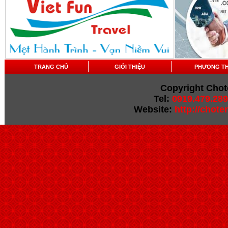
TRANG CHỦ
GIỚI THIỆU
PHƯƠNG T
Copyright Chot
Tel:
0919.479.289
Website:
http://chot