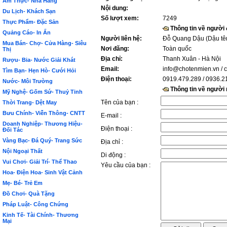
Ẩm Thực- Nhà Hàng
Nội dung:
Du Lịch- Khách Sạn
Số lượt xem:
7249
Thực Phẩm- Đặc Sản
Thông tin về người
Quảng Cáo- In Ấn
Người liên hệ:
Đỗ Quang Dậu (Dậu tê
Mua Bán- Chợ- Cửa Hàng- Siêu
Nơi đăng:
Toàn quốc
Thị
Địa chỉ:
Thanh Xuân - Hà Nội
Rượu- Bia- Nước Giải Khát
Email:
info@chotenmien.vn
/ 
Tìm Bạn- Hẹn Hò- Cưới Hỏi
Điện thoại:
0919.479.289 / 0936.2
Nước- Môi Trường
Thông tin về người
Mỹ Nghệ- Gốm Sứ- Thuỷ Tinh
Tên của bạn :
Thời Trang- Dệt May
Bưu Chính- Viễn Thông- CNTT
E-mail :
Doanh Nghiệp- Thương Hiệu-
Điện thoại :
Đối Tác
Vàng Bạc- Đá Quý- Trang Sức
Địa chỉ :
Nội Ngoại Thất
Di động :
Vui Chơi- Giải Trí- Thể Thao
Yêu cầu của bạn :
Hoa- Điện Hoa- Sinh Vật Cảnh
Mẹ- Bé- Trẻ Em
Đồ Chơi- Quà Tặng
Pháp Luật- Công Chứng
Kinh Tế- Tài Chính- Thương
Mại