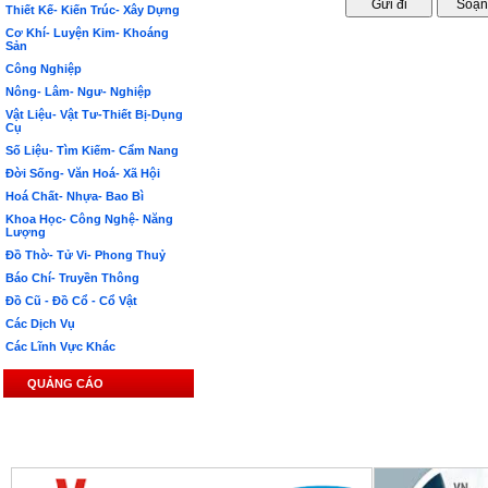
Thiết Kế- Kiến Trúc- Xây Dựng
Cơ Khí- Luyện Kim- Khoáng
Sản
Công Nghiệp
Nông- Lâm- Ngư- Nghiệp
Vật Liệu- Vật Tư-Thiết Bị-Dụng
Cụ
Số Liệu- Tìm Kiếm- Cẩm Nang
Đời Sống- Văn Hoá- Xã Hội
Hoá Chất- Nhựa- Bao Bì
Khoa Học- Công Nghệ- Năng
Lượng
Đồ Thờ- Tử Vi- Phong Thuỷ
Báo Chí- Truyền Thông
Đồ Cũ - Đồ Cổ - Cổ Vật
Các Dịch Vụ
Các Lĩnh Vực Khác
QUẢNG CÁO