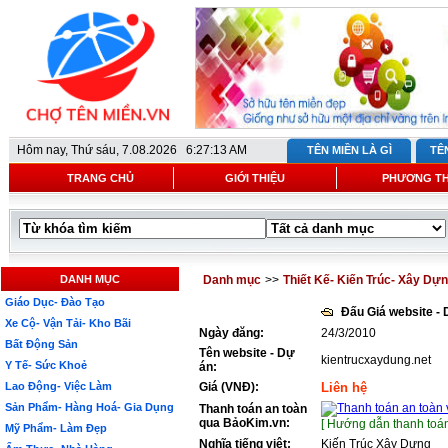
Hôm nay,
Thứ sáu, 7.08.2026 6:27:13 AM
TÊN MIỀN LÀ GÌ
TÊ
TRANG CHỦ
GIỚI THIỆU
PHƯƠNG T
DANH MỤC
Danh mục
>>
Thiết Kế- Kiến Trúc- Xây Dự
Giáo Dục- Đào Tạo
Đấu Giá website -
Xe Cộ- Vận Tải- Kho Bãi
Ngày đăng:
24/3/2010
Bất Động Sản
Tên website - Dự
kientrucxaydung.net
Y Tế- Sức Khoẻ
án:
Lao Động- Việc Làm
Giá (VNĐ):
Liên hệ
Sản Phẩm- Hàng Hoá- Gia Dụng
Thanh toán an toàn
qua BảoKim.vn:
[ Hướng dẫn thanh toán
Mỹ Phẩm- Làm Đẹp
Nghĩa tiếng việt:
Kiến Trúc Xây Dựng