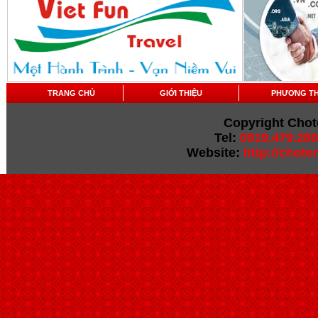
TRANG CHỦ
GIỚI THIỆU
PHƯƠNG T
Copyright Chot
Tel:
0919.479.289
Website:
http://chot