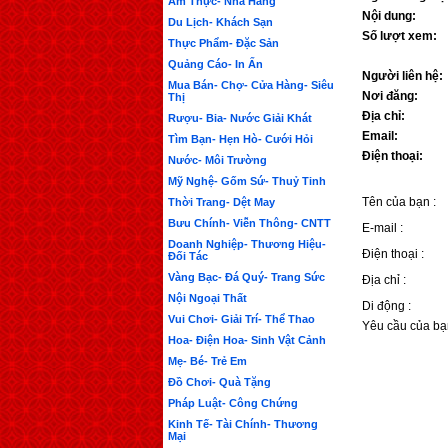
Ẩm Thực- Nhà Hàng
Nội dung:
Du Lịch- Khách Sạn
Số lượt xem:
Thực Phẩm- Đặc Sản
Quảng Cáo- In Ấn
Người liên hệ:
Mua Bán- Chợ- Cửa Hàng- Siêu
Nơi đăng:
Thị
Địa chỉ:
Rượu- Bia- Nước Giải Khát
Email:
Tìm Bạn- Hẹn Hò- Cưới Hỏi
Điện thoại:
Nước- Môi Trường
Mỹ Nghệ- Gốm Sứ- Thuỷ Tinh
Tên của bạn :
Thời Trang- Dệt May
Bưu Chính- Viễn Thông- CNTT
E-mail :
Doanh Nghiệp- Thương Hiệu-
Điện thoại :
Đối Tác
Vàng Bạc- Đá Quý- Trang Sức
Địa chỉ :
Nội Ngoại Thất
Di động :
Vui Chơi- Giải Trí- Thể Thao
Yêu cầu của bạ
Hoa- Điện Hoa- Sinh Vật Cảnh
Mẹ- Bé- Trẻ Em
Đồ Chơi- Quà Tặng
Pháp Luật- Công Chứng
Kinh Tế- Tài Chính- Thương
Mại