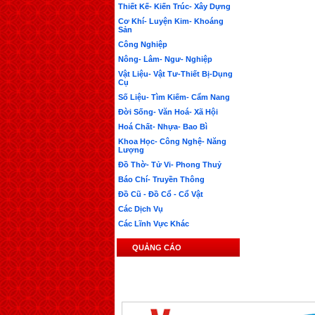
Thiết Kế- Kiến Trúc- Xây Dựng
Cơ Khí- Luyện Kim- Khoáng
Sản
Công Nghiệp
Nông- Lâm- Ngư- Nghiệp
Vật Liệu- Vật Tư-Thiết Bị-Dụng
Cụ
Số Liệu- Tìm Kiếm- Cẩm Nang
Đời Sống- Văn Hoá- Xã Hội
Hoá Chất- Nhựa- Bao Bì
Khoa Học- Công Nghệ- Năng
Lượng
Đồ Thờ- Tử Vi- Phong Thuỷ
Báo Chí- Truyền Thông
Đồ Cũ - Đồ Cổ - Cổ Vật
Các Dịch Vụ
Các Lĩnh Vực Khác
QUẢNG CÁO