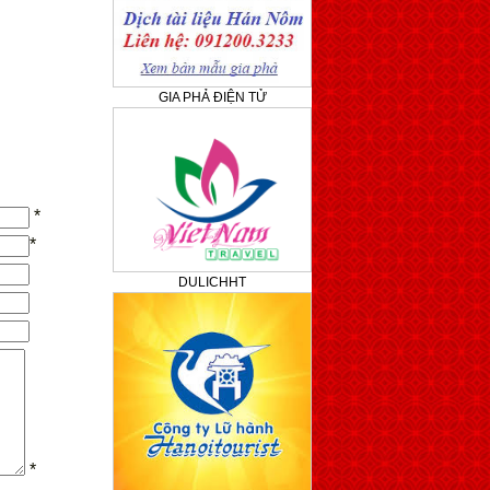
GIA PHẢ ĐIỆN TỬ
*
*
DULICHHT
*