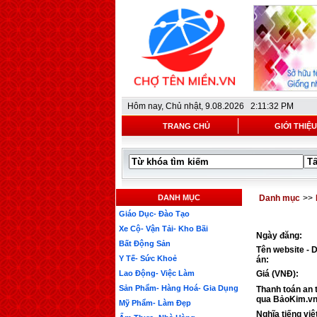
Hôm nay,
Chủ nhật, 9.08.2026 2:11:32 PM
TRANG CHỦ
GIỚI THIỆU
DANH MỤC
Danh mục
>>
Giáo Dục- Đào Tạo
Xe Cộ- Vận Tải- Kho Bãi
Ngày đăng:
Bất Động Sản
Tên website - 
Y Tế- Sức Khoẻ
án:
Lao Động- Việc Làm
Giá (VNĐ):
Sản Phẩm- Hàng Hoá- Gia Dụng
Thanh toán an 
qua BảoKim.vn
Mỹ Phẩm- Làm Đẹp
Nghĩa tiếng việ