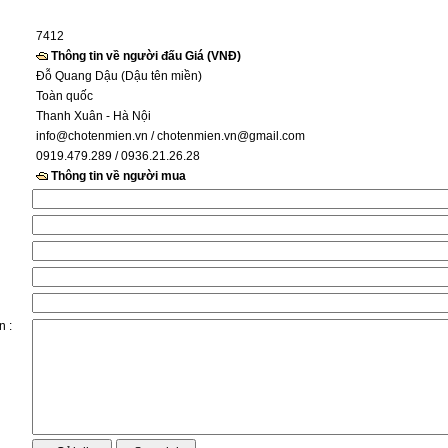
7412
Thông tin về người đấu Giá (VNĐ)
Đỗ Quang Dậu (Dậu tên miền)
Toàn quốc
Thanh Xuân - Hà Nội
info@chotenmien.vn
/ chotenmien.vn@gmail.com
0919.479.289 / 0936.21.26.28
Thông tin về người mua
n :