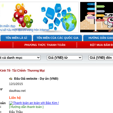
TÊN MIỀN LÀ GÌ
TÊN MIỀN CỦA CÁC QUỐC GIA
HƯỚNG DẪN GIA
PHƯƠNG THỨC THANH TOÁN
ĐẶT MUA BẤM Đ
Kinh Tế- Tài Chính- Thương Mại
Đấu Giá website - Dự án
(VNĐ)
12/1/2015
Dự
dauthau.net
Liên hệ
toàn
:
[ Hướng dẫn thanh toán ]
t:
Đấu Thầu