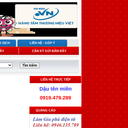
O DỊCH
LIÊN HỆ - GÓP Ý
ÂY
CẦN KÝ GỬI BẤM ĐÂY
LIÊN HỆ TRỰC TIẾP
Dậu tên miền
0919.479.289
QUẢNG CÁO