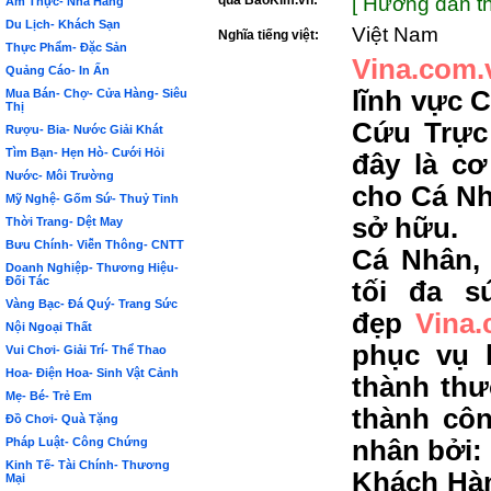
qua BảoKim.vn:
[ Hướng dẫn th
Ẩm Thực- Nhà Hàng
Du Lịch- Khách Sạn
Việt Nam
Nghĩa tiếng việt:
Thực Phẩm- Đặc Sản
Vina.com.
Quảng Cáo- In Ấn
lĩnh vực 
Mua Bán- Chợ- Cửa Hàng- Siêu
Thị
Cứu Trực
Rượu- Bia- Nước Giải Khát
Tìm Bạn- Hẹn Hò- Cưới Hỏi
đây là c
Nước- Môi Trường
cho Cá Nh
Mỹ Nghệ- Gốm Sứ- Thuỷ Tinh
sở hữu.
Thời Trang- Dệt May
Bưu Chính- Viễn Thông- CNTT
Cá Nhân,
Doanh Nghiệp- Thương Hiệu-
Đối Tác
tối đa s
Vàng Bạc- Đá Quý- Trang Sức
đẹp
Vina
Nội Ngoại Thất
phục vụ 
Vui Chơi- Giải Trí- Thể Thao
Hoa- Điện Hoa- Sinh Vật Cảnh
thành thư
Mẹ- Bé- Trẻ Em
thành côn
Đồ Chơi- Quà Tặng
Pháp Luật- Công Chứng
nhân bởi:
Kinh Tế- Tài Chính- Thương
Khách Hàn
Mại