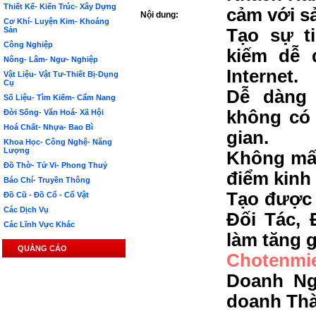
Thiết Kế- Kiến Trúc- Xây Dựng
cảm với s
Nội dung:
Cơ Khí- Luyện Kim- Khoáng
Sản
Tạo sự t
Công Nghiệp
kiếm dễ 
Nông- Lâm- Ngư- Nghiệp
Internet.
Vật Liệu- Vật Tư-Thiết Bị-Dụng
Cụ
Dễ dàng 
Số Liệu- Tìm Kiếm- Cẩm Nang
không có 
Đời Sống- Văn Hoá- Xã Hội
Hoá Chất- Nhựa- Bao Bì
gian.
Khoa Học- Công Nghệ- Năng
Lượng
Không mất
Đồ Thờ- Tử Vi- Phong Thuỷ
điểm kinh
Báo Chí- Truyền Thông
Tạo được 
Đồ Cũ - Đồ Cổ - Cổ Vật
Các Dịch Vụ
Đối Tác, 
Các Lĩnh Vực Khác
làm tăng g
QUẢNG CÁO
Chotenmi
Doanh Ng
doanh Th