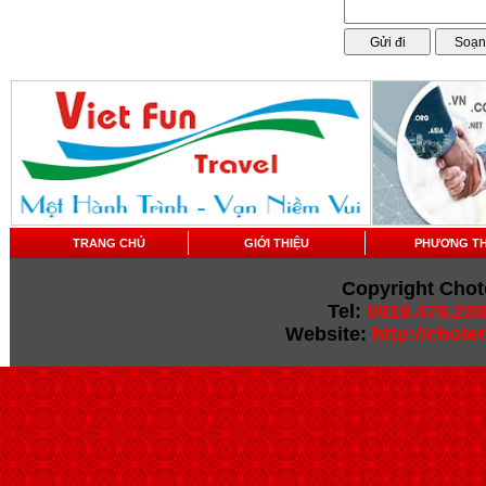
TRANG CHỦ
GIỚI THIỆU
PHƯƠNG T
Copyright Chot
Tel:
0919.479.289
Website:
http://chot