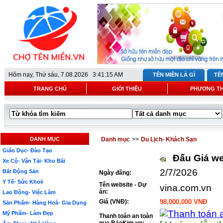
Hôm nay,
Thứ sáu, 7.08.2026 3:41:15 AM
TÊN MIỀN LÀ GÌ
TÊ
TRANG CHỦ
GIỚI THIỆU
PHƯƠNG T
DANH MỤC
Danh mục
>>
Du Lịch- Khách Sạn
Giáo Dục- Đào Tạo
Đấu Giá we
Xe Cộ- Vận Tải- Kho Bãi
2/7/2026
Bất Động Sản
Ngày đăng:
Y Tế- Sức Khoẻ
Tên website - Dự
vina.com.vn
án:
Lao Động- Việc Làm
Giá (VNĐ):
98,000,000 VNĐ
Sản Phẩm- Hàng Hoá- Gia Dụng
Mỹ Phẩm- Làm Đẹp
Thanh toán an toàn