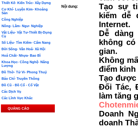
Thiết Kế- Kiến Trúc- Xây Dựng
Tạo sự t
Nội dung:
Cơ Khí- Luyện Kim- Khoáng
Sản
kiếm dễ 
Công Nghiệp
Internet.
Nông- Lâm- Ngư- Nghiệp
Dễ dàng 
Vật Liệu- Vật Tư-Thiết Bị-Dụng
Cụ
không có 
Số Liệu- Tìm Kiếm- Cẩm Nang
gian.
Đời Sống- Văn Hoá- Xã Hội
Hoá Chất- Nhựa- Bao Bì
Không mất
Khoa Học- Công Nghệ- Năng
Lượng
điểm kinh
Đồ Thờ- Tử Vi- Phong Thuỷ
Tạo được 
Báo Chí- Truyền Thông
Đối Tác, 
Đồ Cũ - Đồ Cổ - Cổ Vật
Các Dịch Vụ
làm tăng g
Các Lĩnh Vực Khác
Chotenmi
QUẢNG CÁO
Doanh Ng
doanh Th