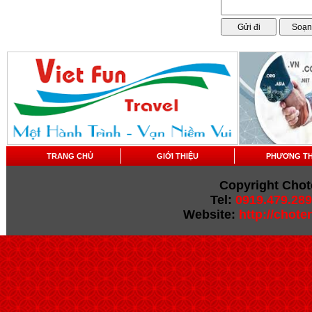
TRANG CHỦ
GIỚI THIỆU
PHƯƠNG T
Copyright Chot
Tel:
0919.479.289
Website:
http://chot