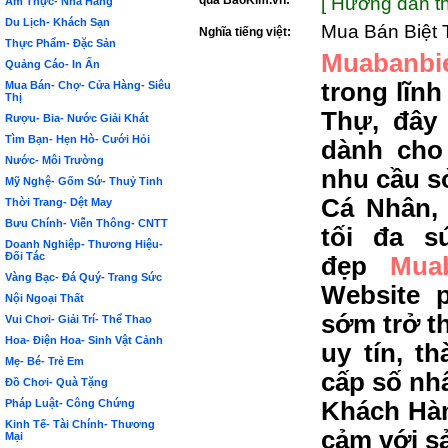
qua BảoKim.vn:
[ Hướng dẫn th
Ẩm Thực- Nhà Hàng
Du Lịch- Khách Sạn
Mua Bán Biệt
Nghĩa tiếng việt:
Thực Phẩm- Đặc Sản
Muabanbie
Quảng Cáo- In Ấn
trong lĩn
Mua Bán- Chợ- Cửa Hàng- Siêu
Thị
Thự, đây
Rượu- Bia- Nước Giải Khát
Tìm Bạn- Hẹn Hò- Cưới Hỏi
dành cho
Nước- Môi Trường
nhu cầu s
Mỹ Nghệ- Gốm Sứ- Thuỷ Tinh
Cá Nhân,
Thời Trang- Dệt May
Bưu Chính- Viễn Thông- CNTT
tối đa s
Doanh Nghiệp- Thương Hiệu-
Đối Tác
đẹp
Muab
Vàng Bạc- Đá Quý- Trang Sức
Website 
Nội Ngoại Thất
sớm trở t
Vui Chơi- Giải Trí- Thể Thao
Hoa- Điện Hoa- Sinh Vật Cảnh
uy tín, t
Mẹ- Bé- Trẻ Em
cấp số nh
Đồ Chơi- Quà Tặng
Pháp Luật- Công Chứng
Khách Hàn
Kinh Tế- Tài Chính- Thương
cảm với s
Mại