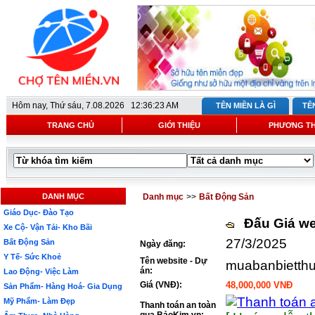
Hôm nay,
Thứ sáu, 7.08.2026 12:36:23 AM
TÊN MIỀN LÀ GÌ
TÊ
TRANG CHỦ
GIỚI THIỆU
PHƯƠNG T
DANH MỤC
Danh mục
>>
Bất Động Sản
Giáo Dục- Đào Tạo
Đấu Giá we
Xe Cộ- Vận Tải- Kho Bãi
27/3/2025
Bất Động Sản
Ngày đăng:
Y Tế- Sức Khoẻ
Tên website - Dự
muabanbietthu
án:
Lao Động- Việc Làm
Giá (VNĐ):
48,000,000 VNĐ
Sản Phẩm- Hàng Hoá- Gia Dụng
Mỹ Phẩm- Làm Đẹp
Thanh toán an toàn