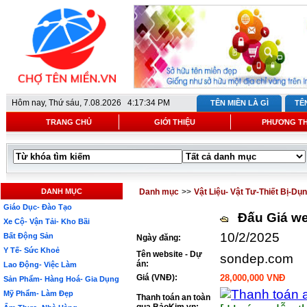
Hôm nay,
Thứ sáu, 7.08.2026 4:17:34 PM
TÊN MIỀN LÀ GÌ
TÊ
TRANG CHỦ
GIỚI THIỆU
PHƯƠNG T
DANH MỤC
Danh mục
>>
Vật Liệu- Vật Tư-Thiết Bị-Dụ
Giáo Dục- Đào Tạo
Đấu Giá we
Xe Cộ- Vận Tải- Kho Bãi
10/2/2025
Bất Động Sản
Ngày đăng:
Y Tế- Sức Khoẻ
Tên website - Dự
sondep.com
án:
Lao Động- Việc Làm
Giá (VNĐ):
28,000,000 VNĐ
Sản Phẩm- Hàng Hoá- Gia Dụng
Mỹ Phẩm- Làm Đẹp
Thanh toán an toàn