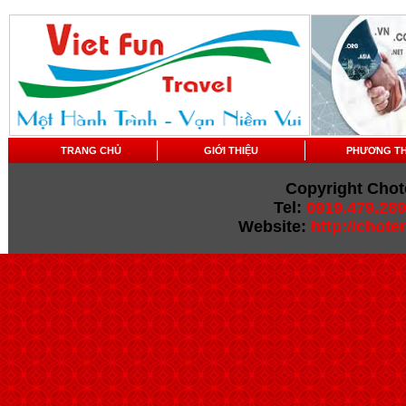
TRANG CHỦ
GIỚI THIỆU
PHƯƠNG T
Copyright Chot
Tel:
0919.479.289
Website:
http://chot