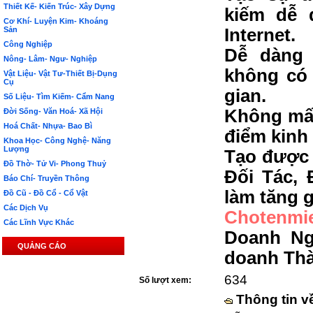
Thiết Kế- Kiến Trúc- Xây Dựng
kiếm dễ 
Cơ Khí- Luyện Kim- Khoáng
Sản
Internet.
Công Nghiệp
Dễ dàng 
Nông- Lâm- Ngư- Nghiệp
không có 
Vật Liệu- Vật Tư-Thiết Bị-Dụng
Cụ
gian.
Số Liệu- Tìm Kiếm- Cẩm Nang
Không mất
Đời Sống- Văn Hoá- Xã Hội
Hoá Chất- Nhựa- Bao Bì
điểm kinh
Khoa Học- Công Nghệ- Năng
Lượng
Tạo được 
Đồ Thờ- Tử Vi- Phong Thuỷ
Đối Tác, 
Báo Chí- Truyền Thông
làm tăng g
Đồ Cũ - Đồ Cổ - Cổ Vật
Các Dịch Vụ
Chotenmi
Các Lĩnh Vực Khác
Doanh Ng
QUẢNG CÁO
doanh Th
634
Số lượt xem:
Thông tin v