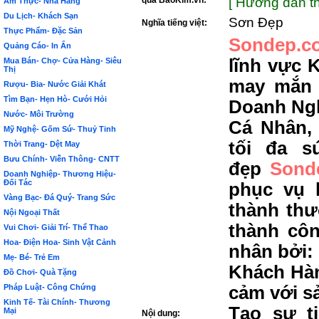
qua BảoKim.vn:
[ Hướng dẫn th
Ẩm Thực- Nhà Hàng
Du Lịch- Khách Sạn
Sơn Đẹp
Nghĩa tiếng việt:
Thực Phẩm- Đặc Sản
Sondep.c
Quảng Cáo- In Ấn
lĩnh vực 
Mua Bán- Chợ- Cửa Hàng- Siêu
Thị
may mắn 
Rượu- Bia- Nước Giải Khát
Tìm Bạn- Hẹn Hò- Cưới Hỏi
Doanh Ngh
Nước- Môi Trường
Cá Nhân,
Mỹ Nghệ- Gốm Sứ- Thuỷ Tinh
tối đa s
Thời Trang- Dệt May
Bưu Chính- Viễn Thông- CNTT
đẹp
Sond
Doanh Nghiệp- Thương Hiệu-
Đối Tác
phục vụ 
Vàng Bạc- Đá Quý- Trang Sức
thành thư
Nội Ngoại Thất
thành côn
Vui Chơi- Giải Trí- Thể Thao
Hoa- Điện Hoa- Sinh Vật Cảnh
nhân bởi:
Mẹ- Bé- Trẻ Em
Khách Hàn
Đồ Chơi- Quà Tặng
Pháp Luật- Công Chứng
cảm với s
Kinh Tế- Tài Chính- Thương
Tạo sự t
Mại
Nội dung: