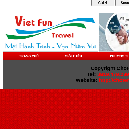
TRANG CHỦ
GIỚI THIỆU
PHƯƠNG T
Copyright Chot
Tel:
0919.479.289
Website:
http://chot