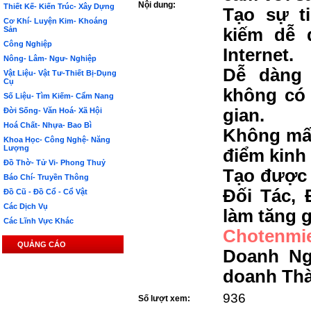
Nội dung:
Thiết Kế- Kiến Trúc- Xây Dựng
Tạo sự t
Cơ Khí- Luyện Kim- Khoáng
Sản
kiếm dễ 
Công Nghiệp
Internet.
Nông- Lâm- Ngư- Nghiệp
Dễ dàng 
Vật Liệu- Vật Tư-Thiết Bị-Dụng
Cụ
không có 
Số Liệu- Tìm Kiếm- Cẩm Nang
gian.
Đời Sống- Văn Hoá- Xã Hội
Hoá Chất- Nhựa- Bao Bì
Không mất
Khoa Học- Công Nghệ- Năng
Lượng
điểm kinh
Đồ Thờ- Tử Vi- Phong Thuỷ
Tạo được 
Báo Chí- Truyền Thông
Đối Tác, 
Đồ Cũ - Đồ Cổ - Cổ Vật
Các Dịch Vụ
làm tăng g
Các Lĩnh Vực Khác
Chotenmi
QUẢNG CÁO
Doanh Ng
doanh Th
936
Số lượt xem: