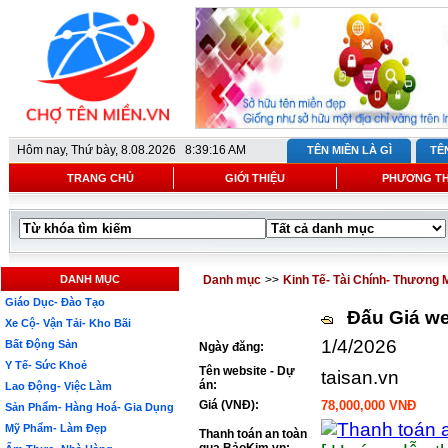
Hôm nay,
Thứ bày, 8.08.2026 8:39:16 AM
TÊN MIỀN LÀ GÌ
TÊ
TRANG CHỦ
GIỚI THIỆU
PHƯƠNG T
DANH MỤC
Danh mục
>>
Kinh Tế- Tài Chính- Thương 
Giáo Dục- Đào Tạo
Đấu Giá we
Xe Cộ- Vận Tải- Kho Bãi
1/4/2026
Bất Động Sản
Ngày đăng:
Y Tế- Sức Khoẻ
Tên website - Dự
taisan.vn
án:
Lao Động- Việc Làm
Giá (VNĐ):
78,000,000 VNĐ
Sản Phẩm- Hàng Hoá- Gia Dụng
Mỹ Phẩm- Làm Đẹp
Thanh toán an toàn