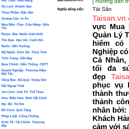
qua BảoKim.vn:
[ Hướng dẫn th
Ẩm Thực- Nhà Hàng
Du Lịch- Khách Sạn
Tài Sản
Nghĩa tiếng việt:
Thực Phẩm- Đặc Sản
Taisan.vn
Quảng Cáo- In Ấn
vực Mua 
Mua Bán- Chợ- Cửa Hàng- Siêu
Thị
Quản Lý T
Rượu- Bia- Nước Giải Khát
Tìm Bạn- Hẹn Hò- Cưới Hỏi
hiếm có
Nước- Môi Trường
Nghiệp có
Mỹ Nghệ- Gốm Sứ- Thuỷ Tinh
Cá Nhân,
Thời Trang- Dệt May
Bưu Chính- Viễn Thông- CNTT
tối đa s
Doanh Nghiệp- Thương Hiệu-
Đối Tác
đẹp
Tais
Vàng Bạc- Đá Quý- Trang Sức
phục vụ 
Nội Ngoại Thất
thành thư
Vui Chơi- Giải Trí- Thể Thao
Hoa- Điện Hoa- Sinh Vật Cảnh
thành côn
Mẹ- Bé- Trẻ Em
nhân bởi:
Đồ Chơi- Quà Tặng
Pháp Luật- Công Chứng
Khách Hàn
Kinh Tế- Tài Chính- Thương
cảm với s
Mại