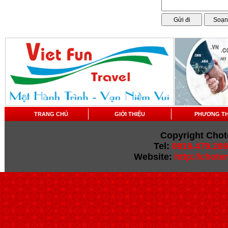
TRANG CHỦ
GIỚI THIỆU
PHƯƠNG T
Copyright Chot
Tel:
0919.479.289
Website:
http://chot