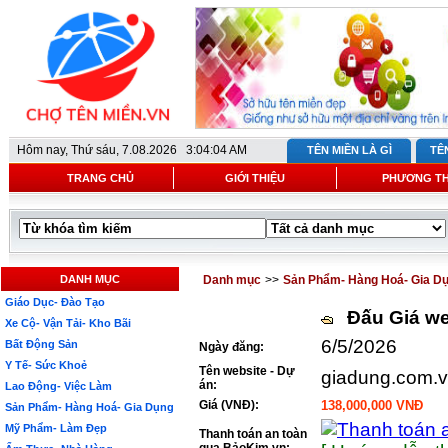
Hôm nay,
Thứ sáu, 7.08.2026 3:04:04 AM
TÊN MIỀN LÀ GÌ
TÊ
TRANG CHỦ
GIỚI THIỆU
PHƯƠNG T
DANH MỤC
Danh mục
>>
Sản Phẩm- Hàng Hoá- Gia D
Giáo Dục- Đào Tạo
Đấu Giá we
Xe Cộ- Vận Tải- Kho Bãi
6/5/2026
Bất Động Sản
Ngày đăng:
Y Tế- Sức Khoẻ
Tên website - Dự
giadung.com.
án:
Lao Động- Việc Làm
Giá (VNĐ):
138,000,000 VNĐ
Sản Phẩm- Hàng Hoá- Gia Dụng
Mỹ Phẩm- Làm Đẹp
Thanh toán an toàn