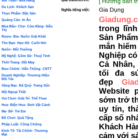
qua BảoKim.vn:
[ Hướng dẫn th
Ẩm Thực- Nhà Hàng
Du Lịch- Khách Sạn
Gia Dụng
Nghĩa tiếng việt:
Thực Phẩm- Đặc Sản
Giadung.
Quảng Cáo- In Ấn
trong lĩn
Mua Bán- Chợ- Cửa Hàng- Siêu
Thị
Sản Phẩm 
Rượu- Bia- Nước Giải Khát
Tìm Bạn- Hẹn Hò- Cưới Hỏi
mắn hiếm
Nước- Môi Trường
Nghiệp có
Mỹ Nghệ- Gốm Sứ- Thuỷ Tinh
Cá Nhân,
Thời Trang- Dệt May
Bưu Chính- Viễn Thông- CNTT
tối đa s
Doanh Nghiệp- Thương Hiệu-
Đối Tác
đẹp
Gia
Vàng Bạc- Đá Quý- Trang Sức
Website 
Nội Ngoại Thất
sớm trở t
Vui Chơi- Giải Trí- Thể Thao
Hoa- Điện Hoa- Sinh Vật Cảnh
uy tín, t
Mẹ- Bé- Trẻ Em
cấp số nh
Đồ Chơi- Quà Tặng
Pháp Luật- Công Chứng
Khách Hàn
Kinh Tế- Tài Chính- Thương
cảm với s
Mại