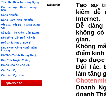
Thiết Kế- Kiến Trúc- Xây Dựng
Tạo sự t
Nội dung:
Cơ Khí- Luyện Kim- Khoáng
Sản
kiếm dễ 
Công Nghiệp
Internet.
Nông- Lâm- Ngư- Nghiệp
Dễ dàng 
Vật Liệu- Vật Tư-Thiết Bị-Dụng
Cụ
không có 
Số Liệu- Tìm Kiếm- Cẩm Nang
gian.
Đời Sống- Văn Hoá- Xã Hội
Hoá Chất- Nhựa- Bao Bì
Không mất
Khoa Học- Công Nghệ- Năng
Lượng
điểm kinh
Đồ Thờ- Tử Vi- Phong Thuỷ
Tạo được 
Báo Chí- Truyền Thông
Đối Tác, 
Đồ Cũ - Đồ Cổ - Cổ Vật
Các Dịch Vụ
làm tăng g
Các Lĩnh Vực Khác
Chotenmi
QUẢNG CÁO
Doanh Ng
doanh Th