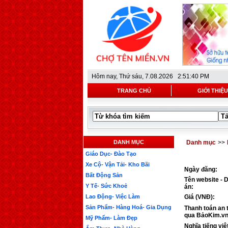
Hôm nay,
Thứ sáu, 7.08.2026 2:51:40 PM
TRANG CHỦ
GIỚI THIỆU
DANH MỤC
Danh mục
>>
Giáo Dục- Đào Tạo
Xe Cộ- Vận Tải- Kho Bãi
Ngày đăng:
Bất Động Sản
Tên website - 
Y Tế- Sức Khoẻ
án:
Lao Động- Việc Làm
Giá (VNĐ):
Sản Phẩm- Hàng Hoá- Gia Dụng
Thanh toán an 
qua BảoKim.vn
Mỹ Phẩm- Làm Đẹp
Nghĩa tiếng việ