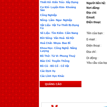
Thiết Kế- Kiến Trúc- Xây Dựng
Người liên hệ:
Cơ Khí- Luyện Kim- Khoáng
Nơi đăng:
Sản
Địa chỉ:
Công Nghiệp
Email:
Nông- Lâm- Ngư- Nghiệp
Điện thoại:
Vật Liệu- Vật Tư-Thiết Bị-Dụng
Cụ
Số Liệu- Tìm Kiếm- Cẩm Nang
Tên của bạn :
Đời Sống- Văn Hoá- Xã Hội
E-mail :
Hoá Chất- Nhựa- Bao Bì
Điện thoại :
Khoa Học- Công Nghệ- Năng
Lượng
Địa chỉ :
Đồ Thờ- Tử Vi- Phong Thuỷ
Di động :
Báo Chí- Truyền Thông
Yêu cầu của bạ
Đồ Cũ - Đồ Cổ - Cổ Vật
Các Dịch Vụ
Các Lĩnh Vực Khác
QUẢNG CÁO