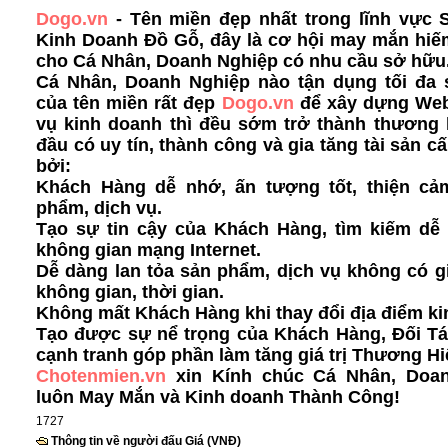
Dogo.vn
- Tên miền đẹp nhất trong lĩnh vực S
Kinh Doanh Đồ Gỗ, đây là cơ hội may mắn hiế
cho Cá Nhân, Doanh Nghiệp có nhu cầu sở hữu
Cá Nhân, Doanh Nghiệp nào tận dụng tối đa
của tên miền rất đẹp
Dogo.vn
để xây dựng Web
vụ kinh doanh thì đều sớm trở thành thương 
đầu có uy tín, thành công và gia tăng tài sản c
bởi:
Khách Hàng dễ nhớ, ấn tượng tốt, thiện cả
phẩm, dịch vụ.
Tạo sự tin cậy của Khách Hàng, tìm kiếm dễ 
không gian mạng Internet.
Dễ dàng lan tỏa sản phẩm, dịch vụ không có g
không gian, thời gian.
Không mất Khách Hàng khi thay đổi địa điểm ki
Tạo được sự nể trọng của Khách Hàng, Đối Tá
cạnh tranh góp phần làm tăng giá trị Thương Hi
Chotenmien.vn
xin Kính chúc Cá Nhân, Doa
luôn May Mắn và Kinh doanh Thành Công!
1727
Thông tin về người đấu Giá (VNĐ)