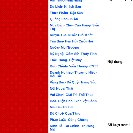
Ẩm Thực- Nhà Hàng
Du Lịch- Khách Sạn
Thực Phẩm- Đặc Sản
Quảng Cáo- In Ấn
Mua Bán- Chợ- Cửa Hàng- Siêu
Thị
Rượu- Bia- Nước Giải Khát
Tìm Bạn- Hẹn Hò- Cưới Hỏi
Nước- Môi Trường
Mỹ Nghệ- Gốm Sứ- Thuỷ Tinh
Thời Trang- Dệt May
Nội dung:
Bưu Chính- Viễn Thông- CNTT
Doanh Nghiệp- Thương Hiệu-
Đối Tác
Vàng Bạc- Đá Quý- Trang Sức
Nội Ngoại Thất
Vui Chơi- Giải Trí- Thể Thao
Hoa- Điện Hoa- Sinh Vật Cảnh
Mẹ- Bé- Trẻ Em
Đồ Chơi- Quà Tặng
Pháp Luật- Công Chứng
Số lượt xem:
Kinh Tế- Tài Chính- Thương
Mại