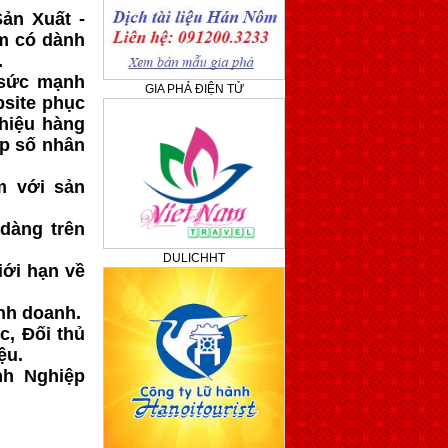
ản Xuất -
m có dành
.
 sức mạnh
GIA PHẢ ĐIỆN TỬ
site phục
hiệu hàng
ấp số nhân
m với sản
dàng trên
DULICHHT
iới hạn về
nh doanh.
c, Đối thủ
ệu.
nh Nghiệp