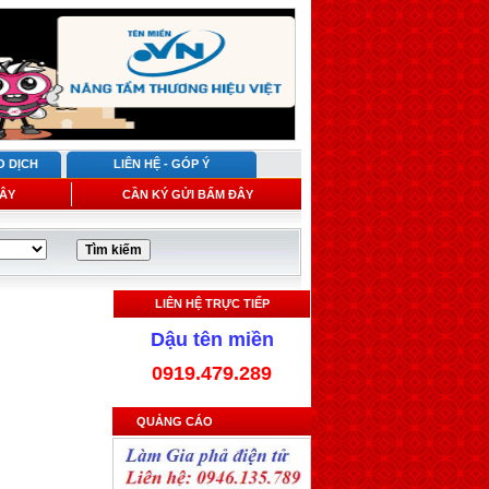
O DỊCH
LIÊN HỆ - GÓP Ý
ÂY
CẦN KÝ GỬI BẤM ĐÂY
LIÊN HỆ TRỰC TIẾP
Dậu tên miền
0919.479.289
QUẢNG CÁO