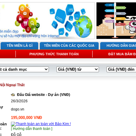
TÊN MIỀN LÀ GÌ
TÊN MIỀN CỦA CÁC QUỐC GIA
HƯỚNG DẪN GIA
PHƯƠNG THỨC THANH TOÁN
ĐẶT MUA BẤM Đ
Nội Ngoại Thất
Đấu Giá website - Dự án
(VNĐ)
26/3/2026
Dự
dogo.vn
195,000,000 VNĐ
toàn
:
[ Hướng dẫn thanh toán ]
t:
Đỗ Gỗ