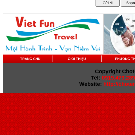
TRANG CHỦ
GIỚI THIỆU
PHƯƠNG T
Copyright Chot
Tel:
0919.479.289
Website:
http://chot