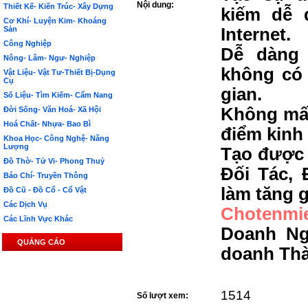
Nội dung:
Thiết Kế- Kiến Trúc- Xây Dựng
kiếm dễ 
Cơ Khí- Luyện Kim- Khoáng
Sản
Internet.
Công Nghiệp
Dễ dàng 
Nông- Lâm- Ngư- Nghiệp
không có 
Vật Liệu- Vật Tư-Thiết Bị-Dụng
Cụ
gian.
Số Liệu- Tìm Kiếm- Cẩm Nang
Không mất
Đời Sống- Văn Hoá- Xã Hội
Hoá Chất- Nhựa- Bao Bì
điểm kinh
Khoa Học- Công Nghệ- Năng
Lượng
Tạo được 
Đồ Thờ- Tử Vi- Phong Thuỷ
Đối Tác, 
Báo Chí- Truyền Thông
làm tăng g
Đồ Cũ - Đồ Cổ - Cổ Vật
Các Dịch Vụ
Chotenmi
Các Lĩnh Vực Khác
Doanh Ng
QUẢNG CÁO
doanh Th
1514
Số lượt xem: