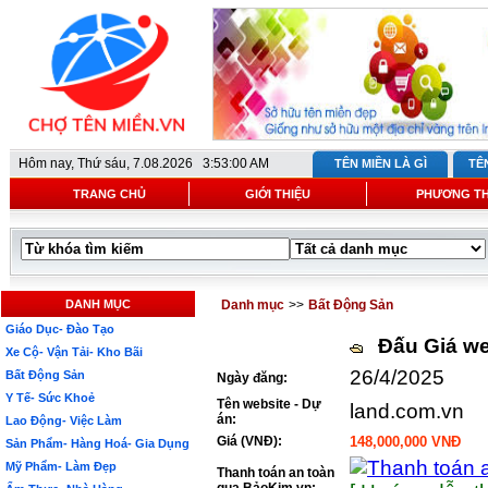
Hôm nay,
Thứ sáu, 7.08.2026 3:53:00 AM
TÊN MIỀN LÀ GÌ
TÊ
TRANG CHỦ
GIỚI THIỆU
PHƯƠNG T
DANH MỤC
Danh mục
>>
Bất Động Sản
Giáo Dục- Đào Tạo
Đấu Giá we
Xe Cộ- Vận Tải- Kho Bãi
26/4/2025
Bất Động Sản
Ngày đăng:
Y Tế- Sức Khoẻ
Tên website - Dự
land.com.vn
án:
Lao Động- Việc Làm
Giá (VNĐ):
148,000,000 VNĐ
Sản Phẩm- Hàng Hoá- Gia Dụng
Mỹ Phẩm- Làm Đẹp
Thanh toán an toàn