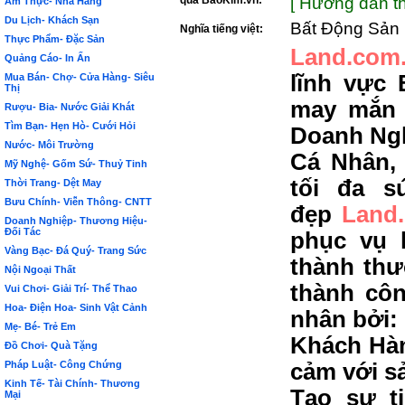
qua BảoKim.vn:
[ Hướng dẫn th
Ẩm Thực- Nhà Hàng
Du Lịch- Khách Sạn
Bất Động Sản
Nghĩa tiếng việt:
Thực Phẩm- Đặc Sản
Land.com
Quảng Cáo- In Ấn
lĩnh vực 
Mua Bán- Chợ- Cửa Hàng- Siêu
Thị
may mắn 
Rượu- Bia- Nước Giải Khát
Tìm Bạn- Hẹn Hò- Cưới Hỏi
Doanh Ngh
Nước- Môi Trường
Cá Nhân,
Mỹ Nghệ- Gốm Sứ- Thuỷ Tinh
tối đa s
Thời Trang- Dệt May
Bưu Chính- Viễn Thông- CNTT
đẹp
Land
Doanh Nghiệp- Thương Hiệu-
Đối Tác
phục vụ 
Vàng Bạc- Đá Quý- Trang Sức
thành thư
Nội Ngoại Thất
thành côn
Vui Chơi- Giải Trí- Thể Thao
Hoa- Điện Hoa- Sinh Vật Cảnh
nhân bởi:
Mẹ- Bé- Trẻ Em
Khách Hàn
Đồ Chơi- Quà Tặng
Pháp Luật- Công Chứng
cảm với s
Kinh Tế- Tài Chính- Thương
Tạo sự t
Mại