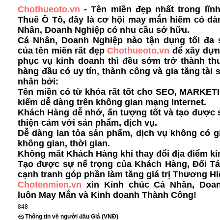
Chothueoto.vn
- Tên miền đẹp nhất trong lĩn
Thuê Ô Tô, đây là cơ hội may mắn hiếm có dà
Nhân, Doanh Nghiệp có nhu cầu sở hữu.
Cá Nhân, Doanh Nghiệp nào tận dụng tối đa
của tên miền rất đẹp
Chothueoto.vn
để xây dựn
phục vụ kinh doanh thì đều sớm trở thành th
hàng đầu có uy tín, thành công và gia tăng tài 
nhân bởi:
Tên miền có từ khóa rất tốt cho SEO, MARKET
kiếm dễ dàng
trên không gian mạng Internet.
Khách Hàng dễ nhớ, ấn tượng tốt và tạo được s
thiện cảm với sản phẩm, dịch vụ.
Dễ dàng lan tỏa sản phẩm, dịch vụ không có g
không gian, thời gian.
Không mất Khách Hàng khi thay đổi địa điểm ki
Tạo được sự nể trọng của Khách Hàng, Đối Tá
cạnh tranh góp phần làm tăng giá trị Thương Hi
Chotenmien.vn
xin Kính chúc Cá Nhân, Doa
luôn May Mắn và Kinh doanh Thành Công!
848
Thông tin về người đấu Giá (VNĐ)