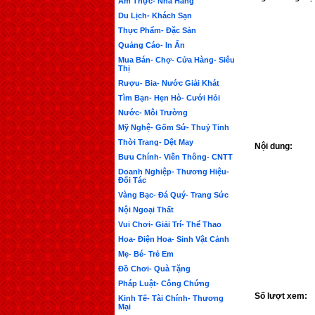
Ẩm Thực- Nhà Hàng
Du Lịch- Khách Sạn
Thực Phẩm- Đặc Sản
Quảng Cáo- In Ấn
Mua Bán- Chợ- Cửa Hàng- Siêu
Thị
Rượu- Bia- Nước Giải Khát
Tìm Bạn- Hẹn Hò- Cưới Hỏi
Nước- Môi Trường
Mỹ Nghệ- Gốm Sứ- Thuỷ Tinh
Thời Trang- Dệt May
Nội dung:
Bưu Chính- Viễn Thông- CNTT
Doanh Nghiệp- Thương Hiệu-
Đối Tác
Vàng Bạc- Đá Quý- Trang Sức
Nội Ngoại Thất
Vui Chơi- Giải Trí- Thể Thao
Hoa- Điện Hoa- Sinh Vật Cảnh
Mẹ- Bé- Trẻ Em
Đồ Chơi- Quà Tặng
Pháp Luật- Công Chứng
Số lượt xem:
Kinh Tế- Tài Chính- Thương
Mại