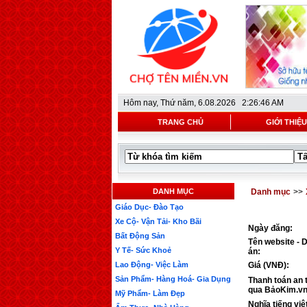
Hôm nay,
Thứ năm, 6.08.2026 2:26:46 AM
TRANG CHỦ
GIỚI THIỆU
DANH MỤC
Danh mục
>>
Giáo Dục- Đào Tạo
Xe Cộ- Vận Tải- Kho Bãi
Ngày đăng:
Bất Động Sản
Tên website - 
Y Tế- Sức Khoẻ
án:
Lao Động- Việc Làm
Giá (VNĐ):
Sản Phẩm- Hàng Hoá- Gia Dụng
Thanh toán an 
qua BảoKim.vn
Mỹ Phẩm- Làm Đẹp
Nghĩa tiếng việ