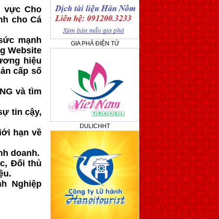
h vực Cho
nh cho Cá
 sức mạnh
GIA PHẢ ĐIỆN TỬ
g Website
ương hiệu
sản cấp số
ING và tìm
ự tin cậy,
DULICHHT
iới hạn về
nh doanh.
c, Đối thủ
ệu.
nh Nghiệp