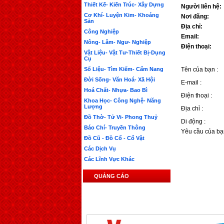
Thiết Kế- Kiến Trúc- Xây Dựng
Người liên hệ:
Cơ Khí- Luyện Kim- Khoáng
Nơi đăng:
Sản
Địa chỉ:
Công Nghiệp
Email:
Nông- Lâm- Ngư- Nghiệp
Điện thoại:
Vật Liệu- Vật Tư-Thiết Bị-Dụng
Cụ
Số Liệu- Tìm Kiếm- Cẩm Nang
Tên của bạn :
Đời Sống- Văn Hoá- Xã Hội
E-mail :
Hoá Chất- Nhựa- Bao Bì
Điện thoại :
Khoa Học- Công Nghệ- Năng
Lượng
Địa chỉ :
Đồ Thờ- Tử Vi- Phong Thuỷ
Di động :
Báo Chí- Truyền Thông
Yêu cầu của bạ
Đồ Cũ - Đồ Cổ - Cổ Vật
Các Dịch Vụ
Các Lĩnh Vực Khác
QUẢNG CÁO