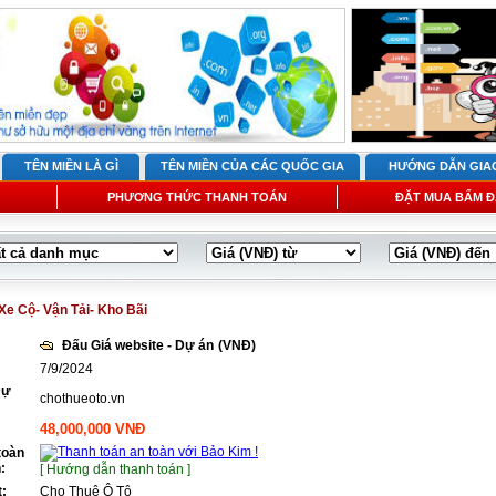
TÊN MIỀN LÀ GÌ
TÊN MIỀN CỦA CÁC QUỐC GIA
HƯỚNG DẪN GIA
PHƯƠNG THỨC THANH TOÁN
ĐẶT MUA BẤM Đ
Xe Cộ- Vận Tải- Kho Bãi
Đấu Giá website - Dự án
(VNĐ)
7/9/2024
Dự
chothueoto.vn
48,000,000 VNĐ
toàn
:
[ Hướng dẫn thanh toán ]
t:
Cho Thuê Ô Tô