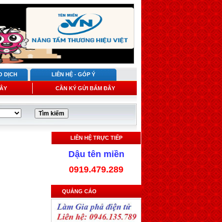
O DỊCH
LIÊN HỆ - GÓP Ý
ÂY
CẦN KÝ GỬI BẤM ĐÂY
LIÊN HỆ TRỰC TIẾP
Dậu tên miền
0919.479.289
QUẢNG CÁO