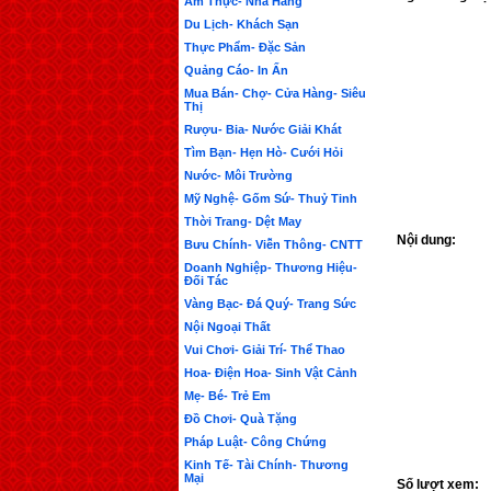
Ẩm Thực- Nhà Hàng
Du Lịch- Khách Sạn
Thực Phẩm- Đặc Sản
Quảng Cáo- In Ấn
Mua Bán- Chợ- Cửa Hàng- Siêu
Thị
Rượu- Bia- Nước Giải Khát
Tìm Bạn- Hẹn Hò- Cưới Hỏi
Nước- Môi Trường
Mỹ Nghệ- Gốm Sứ- Thuỷ Tinh
Thời Trang- Dệt May
Nội dung:
Bưu Chính- Viễn Thông- CNTT
Doanh Nghiệp- Thương Hiệu-
Đối Tác
Vàng Bạc- Đá Quý- Trang Sức
Nội Ngoại Thất
Vui Chơi- Giải Trí- Thể Thao
Hoa- Điện Hoa- Sinh Vật Cảnh
Mẹ- Bé- Trẻ Em
Đồ Chơi- Quà Tặng
Pháp Luật- Công Chứng
Kinh Tế- Tài Chính- Thương
Mại
Số lượt xem: