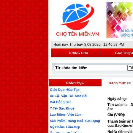
Hôm nay,
Thứ bày, 8.08.2026 12:40:53 PM
TRANG CHỦ
GIỚI THIỆU
DANH MỤC
Danh mục
>>
Giáo Dục- Đào Tạo
Xe Cộ- Vận Tải- Kho Bãi
Ngày đăng:
Bất Động Sản
Tên website - 
Y Tế- Sức Khoẻ
án:
Lao Động- Việc Làm
Giá (VNĐ):
Sản Phẩm- Hàng Hoá- Gia Dụng
Thanh toán an 
qua BảoKim.vn
Mỹ Phẩm- Làm Đẹp
Nghĩa tiếng việ