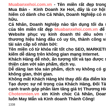
Muabanxehoi.com.vn
- Tên miền rất đẹp trong
Mua Bán - Kinh Doanh Xe Hơi, đây là cơ hộ
hiếm có dành cho Cá Nhân, Doanh Nghiệp có n
hữu.
Cá Nhân, Doanh Nghiệp nào tận dụng tối đa
của tên miền rất đẹp
Muabanxehoi.com.vn
để
Website phục vụ kinh doanh thì đều sớm 
thương hiệu hàng đầu có uy tín, thành công v
tài sản cấp số nhân bởi:
Tên miền có từ khóa rất tốt cho SEO, MARKET
kiếm dễ dàng
trên không gian mạng Internet.
Khách Hàng dễ nhớ, ấn tượng tốt và tạo được s
thiện cảm với sản phẩm, dịch vụ.
Dễ dàng lan tỏa sản phẩm, dịch vụ không có g
không gian, thời gian.
Không mất Khách Hàng khi thay đổi địa điểm ki
Tạo được sự nể trọng của Khách Hàng, Đối Tá
cạnh tranh góp phần làm tăng giá trị Thương Hi
Chotenmien.vn
xin Kính chúc Cá Nhân, Doa
luôn May Mắn và Kinh doanh Thành Công!
1338