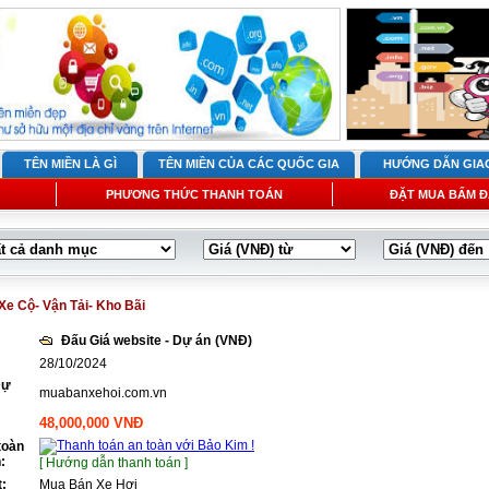
TÊN MIỀN LÀ GÌ
TÊN MIỀN CỦA CÁC QUỐC GIA
HƯỚNG DẪN GIA
PHƯƠNG THỨC THANH TOÁN
ĐẶT MUA BẤM Đ
Xe Cộ- Vận Tải- Kho Bãi
Đấu Giá website - Dự án
(VNĐ)
28/10/2024
Dự
muabanxehoi.com.vn
48,000,000 VNĐ
toàn
:
[ Hướng dẫn thanh toán ]
t:
Mua Bán Xe Hơi