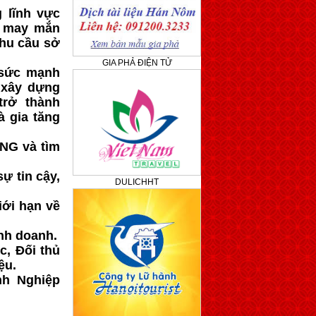
 lĩnh vực
i may mắn
hu cầu sở
GIA PHẢ ĐIỆN TỬ
 sức mạnh
 xây dựng
trở thành
à gia tăng
ING và tìm
ự tin cậy,
DULICHHT
iới hạn về
nh doanh.
c, Đối thủ
ệu.
nh Nghiệp