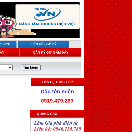
O DỊCH
LIÊN HỆ - GÓP Ý
ÂY
CẦN KÝ GỬI BẤM ĐÂY
LIÊN HỆ TRỰC TIẾP
Dậu tên miền
0919.479.289
QUẢNG CÁO