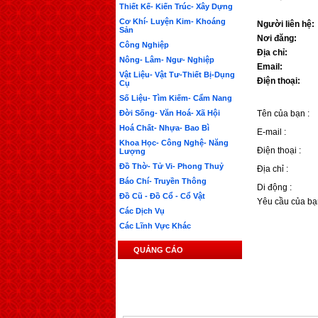
Thiết Kế- Kiến Trúc- Xây Dựng
Cơ Khí- Luyện Kim- Khoáng
Người liên hệ:
Sản
Nơi đăng:
Công Nghiệp
Địa chỉ:
Nông- Lâm- Ngư- Nghiệp
Email:
Vật Liệu- Vật Tư-Thiết Bị-Dụng
Điện thoại:
Cụ
Số Liệu- Tìm Kiếm- Cẩm Nang
Đời Sống- Văn Hoá- Xã Hội
Tên của bạn :
Hoá Chất- Nhựa- Bao Bì
E-mail :
Khoa Học- Công Nghệ- Năng
Điện thoại :
Lượng
Đồ Thờ- Tử Vi- Phong Thuỷ
Địa chỉ :
Báo Chí- Truyền Thông
Di động :
Đồ Cũ - Đồ Cổ - Cổ Vật
Yêu cầu của bạ
Các Dịch Vụ
Các Lĩnh Vực Khác
QUẢNG CÁO