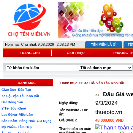
Hôm nay,
Chủ nhật, 9.08.2026 2:08:13 PM
TÊN MIỀN LÀ GÌ
TÊ
TRANG CHỦ
GIỚI THIỆU
PHƯƠNG T
DANH MỤC
Danh mục
>>
Xe Cộ- Vận Tải- Kho Bãi
Giáo Dục- Đào Tạo
Đấu Giá we
Xe Cộ- Vận Tải- Kho Bãi
9/3/2024
Bất Động Sản
Ngày đăng:
Y Tế- Sức Khoẻ
Tên website - Dự
thueoto.vn
án:
Lao Động- Việc Làm
Giá (VNĐ):
48,000,000 VNĐ
Sản Phẩm- Hàng Hoá- Gia Dụng
Mỹ Phẩm- Làm Đẹp
Thanh toán an toàn