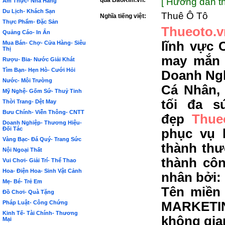
qua BảoKim.vn:
[ Hướng dẫn th
Ẩm Thực- Nhà Hàng
Du Lịch- Khách Sạn
Thuê Ô Tô
Nghĩa tiếng việt:
Thực Phẩm- Đặc Sản
Thueoto.v
Quảng Cáo- In Ấn
lĩnh vực 
Mua Bán- Chợ- Cửa Hàng- Siêu
Thị
may mắn 
Rượu- Bia- Nước Giải Khát
Tìm Bạn- Hẹn Hò- Cưới Hỏi
Doanh Ngh
Nước- Môi Trường
Cá Nhân,
Mỹ Nghệ- Gốm Sứ- Thuỷ Tinh
tối đa s
Thời Trang- Dệt May
Bưu Chính- Viễn Thông- CNTT
đẹp
Thue
Doanh Nghiệp- Thương Hiệu-
Đối Tác
phục vụ 
Vàng Bạc- Đá Quý- Trang Sức
thành thư
Nội Ngoại Thất
thành côn
Vui Chơi- Giải Trí- Thể Thao
Hoa- Điện Hoa- Sinh Vật Cảnh
nhân bởi:
Mẹ- Bé- Trẻ Em
Tên miền 
Đồ Chơi- Quà Tặng
Pháp Luật- Công Chứng
MARKETIN
Kinh Tế- Tài Chính- Thương
không gia
Mại