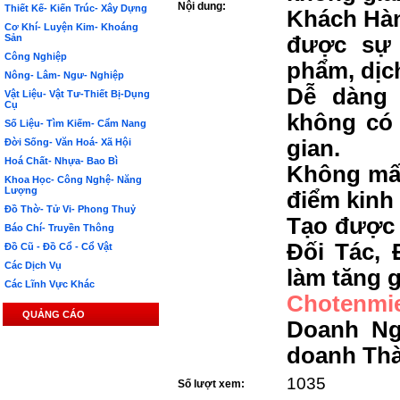
Nội dung:
Thiết Kế- Kiến Trúc- Xây Dựng
Khách Hàn
Cơ Khí- Luyện Kim- Khoáng
Sản
được sự 
Công Nghiệp
phẩm, dịc
Nông- Lâm- Ngư- Nghiệp
Dễ dàng 
Vật Liệu- Vật Tư-Thiết Bị-Dụng
Cụ
không có 
Số Liệu- Tìm Kiếm- Cẩm Nang
gian.
Đời Sống- Văn Hoá- Xã Hội
Hoá Chất- Nhựa- Bao Bì
Không mất
Khoa Học- Công Nghệ- Năng
Lượng
điểm kinh
Đồ Thờ- Tử Vi- Phong Thuỷ
Tạo được 
Báo Chí- Truyền Thông
Đối Tác, 
Đồ Cũ - Đồ Cổ - Cổ Vật
Các Dịch Vụ
làm tăng g
Các Lĩnh Vực Khác
Chotenmi
QUẢNG CÁO
Doanh Ng
doanh Th
1035
Số lượt xem: