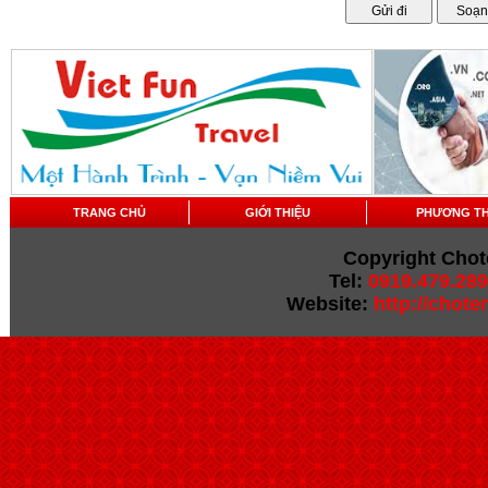
TRANG CHỦ
GIỚI THIỆU
PHƯƠNG T
Copyright Chot
Tel:
0919.479.289
Website:
http://chot