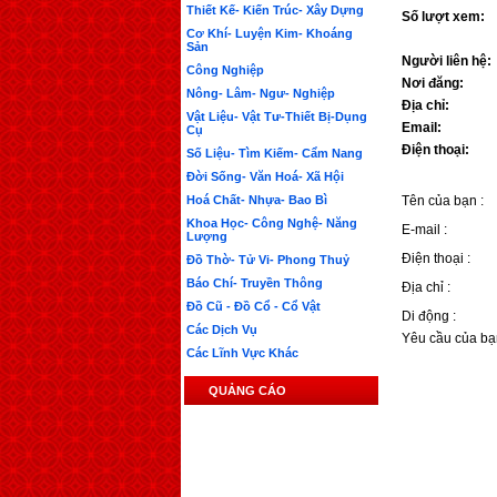
Thiết Kế- Kiến Trúc- Xây Dựng
Số lượt xem:
Cơ Khí- Luyện Kim- Khoáng
Sản
Người liên hệ:
Công Nghiệp
Nơi đăng:
Nông- Lâm- Ngư- Nghiệp
Địa chỉ:
Vật Liệu- Vật Tư-Thiết Bị-Dụng
Email:
Cụ
Điện thoại:
Số Liệu- Tìm Kiếm- Cẩm Nang
Đời Sống- Văn Hoá- Xã Hội
Hoá Chất- Nhựa- Bao Bì
Tên của bạn :
Khoa Học- Công Nghệ- Năng
E-mail :
Lượng
Điện thoại :
Đồ Thờ- Tử Vi- Phong Thuỷ
Báo Chí- Truyền Thông
Địa chỉ :
Đồ Cũ - Đồ Cổ - Cổ Vật
Di động :
Các Dịch Vụ
Yêu cầu của bạ
Các Lĩnh Vực Khác
QUẢNG CÁO