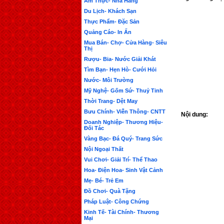
Ẩm Thực- Nhà Hàng
Du Lịch- Khách Sạn
Thực Phẩm- Đặc Sản
Quảng Cáo- In Ấn
Mua Bán- Chợ- Cửa Hàng- Siêu
Thị
Rượu- Bia- Nước Giải Khát
Tìm Bạn- Hẹn Hò- Cưới Hỏi
Nước- Môi Trường
Mỹ Nghệ- Gốm Sứ- Thuỷ Tinh
Thời Trang- Dệt May
Bưu Chính- Viễn Thông- CNTT
Nội dung:
Doanh Nghiệp- Thương Hiệu-
Đối Tác
Vàng Bạc- Đá Quý- Trang Sức
Nội Ngoại Thất
Vui Chơi- Giải Trí- Thể Thao
Hoa- Điện Hoa- Sinh Vật Cảnh
Mẹ- Bé- Trẻ Em
Đồ Chơi- Quà Tặng
Pháp Luật- Công Chứng
Kinh Tế- Tài Chính- Thương
Mại