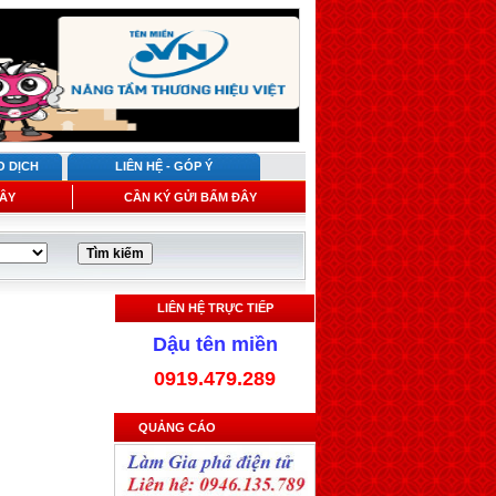
O DỊCH
LIÊN HỆ - GÓP Ý
ÂY
CẦN KÝ GỬI BẤM ĐÂY
LIÊN HỆ TRỰC TIẾP
Dậu tên miền
0919.479.289
QUẢNG CÁO