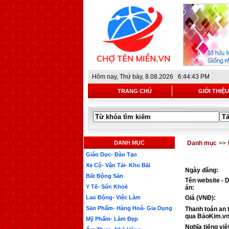
Hôm nay,
Thứ bày, 8.08.2026 6:44:43 PM
TRANG CHỦ
GIỚI THIỆU
DANH MỤC
Danh mục
>>
Giáo Dục- Đào Tạo
Xe Cộ- Vận Tải- Kho Bãi
Ngày đăng:
Bất Động Sản
Tên website - 
Y Tế- Sức Khoẻ
án:
Lao Động- Việc Làm
Giá (VNĐ):
Sản Phẩm- Hàng Hoá- Gia Dụng
Thanh toán an 
qua BảoKim.vn
Mỹ Phẩm- Làm Đẹp
Nghĩa tiếng việ