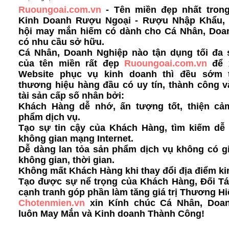
Ruoungoai.com.vn
- Tên miền đẹp nhất trong
Kinh Doanh Rượu Ngoại - Rượu Nhập Khẩu, 
hội may mắn hiếm có dành cho Cá Nhân, Doa
có nhu cầu sở hữu.
Cá Nhân, Doanh Nghiệp nào tận dụng tối đa
của tên miền rất đẹp
Ruoungoai.com.vn
để 
Website phục vụ kinh doanh thì đều sớm 
thương hiệu hàng đầu có uy tín, thành công v
tài sản cấp số nhân bởi:
Khách Hàng dễ nhớ, ấn tượng tốt, thiện cả
phẩm dịch vụ.
Tạo sự tin cậy của Khách Hàng, tìm kiếm dễ 
không gian mạng Internet.
Dễ dàng lan tỏa sản phẩm dịch vụ không có g
không gian, thời gian.
Không mất Khách Hàng khi thay đổi địa điểm ki
Tạo được sự nể trọng của Khách Hàng, Đối Tá
cạnh tranh góp phần làm tăng giá trị Thương Hi
Chotenmien.vn
xin Kính chúc Cá Nhân, Doa
luôn May Mắn và Kinh doanh Thành Công!