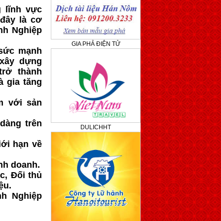
 lĩnh vực
đây là cơ
nh Nghiệp
GIA PHẢ ĐIỆN TỬ
 sức mạnh
xây dựng
trở thành
à gia tăng
m với sản
dàng trên
DULICHHT
iới hạn về
nh doanh.
c, Đối thủ
ệu.
nh Nghiệp