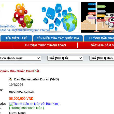
TÊN MIỀN LÀ GÌ
TÊN MIỀN CỦA CÁC QUỐC GIA
HƯỚNG DẪN GIA
PHƯƠNG THỨC THANH TOÁN
ĐẶT MUA BẤM Đ
Rượu- Bia- Nước Giải Khát
Đấu Giá website - Dự án
(VNĐ)
19/4/2026
Dự
ruoungoai.com.vn
58,000,000 VNĐ
toàn
:
[ Hướng dẫn thanh toán ]
t:
Rượu Ngoại