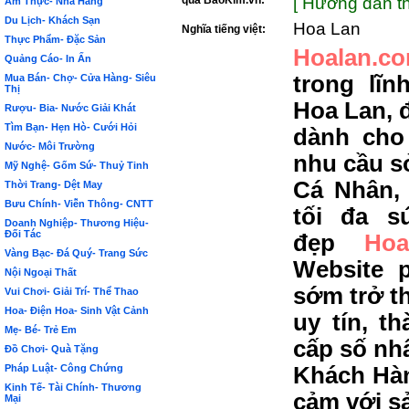
qua BảoKim.vn:
[ Hướng dẫn th
Ẩm Thực- Nhà Hàng
Du Lịch- Khách Sạn
Hoa Lan
Nghĩa tiếng việt:
Thực Phẩm- Đặc Sản
Hoalan.co
Quảng Cáo- In Ấn
trong lĩ
Mua Bán- Chợ- Cửa Hàng- Siêu
Thị
Hoa Lan, 
Rượu- Bia- Nước Giải Khát
Tìm Bạn- Hẹn Hò- Cưới Hỏi
dành cho
Nước- Môi Trường
nhu cầu s
Mỹ Nghệ- Gốm Sứ- Thuỷ Tinh
Cá Nhân,
Thời Trang- Dệt May
Bưu Chính- Viễn Thông- CNTT
tối đa s
Doanh Nghiệp- Thương Hiệu-
Đối Tác
đẹp
Hoa
Vàng Bạc- Đá Quý- Trang Sức
Website 
Nội Ngoại Thất
sớm trở t
Vui Chơi- Giải Trí- Thể Thao
Hoa- Điện Hoa- Sinh Vật Cảnh
uy tín, t
Mẹ- Bé- Trẻ Em
cấp số nh
Đồ Chơi- Quà Tặng
Pháp Luật- Công Chứng
Khách Hàn
Kinh Tế- Tài Chính- Thương
cảm với s
Mại