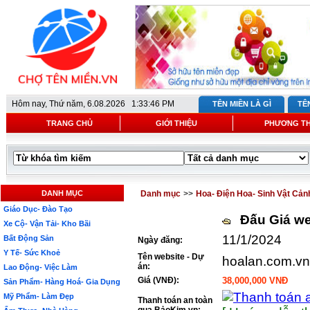
Hôm nay,
Thứ năm, 6.08.2026 1:33:46 PM
TÊN MIỀN LÀ GÌ
TÊ
TRANG CHỦ
GIỚI THIỆU
PHƯƠNG T
DANH MỤC
Danh mục
>>
Hoa- Điện Hoa- Sinh Vật Cản
Giáo Dục- Đào Tạo
Đấu Giá we
Xe Cộ- Vận Tải- Kho Bãi
11/1/2024
Bất Động Sản
Ngày đăng:
Y Tế- Sức Khoẻ
Tên website - Dự
hoalan.com.vn
án:
Lao Động- Việc Làm
Giá (VNĐ):
38,000,000 VNĐ
Sản Phẩm- Hàng Hoá- Gia Dụng
Mỹ Phẩm- Làm Đẹp
Thanh toán an toàn