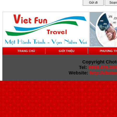
TRANG CHỦ
GIỚI THIỆU
PHƯƠNG T
Copyright Chot
Tel:
0919.479.289
Website:
http://chot