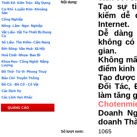
Nội dung:
Thiết Kế- Kiến Trúc- Xây Dựng
Tạo sự t
Cơ Khí- Luyện Kim- Khoáng
Sản
kiếm dễ 
Công Nghiệp
Internet.
Nông- Lâm- Ngư- Nghiệp
Dễ dàng 
Vật Liệu- Vật Tư-Thiết Bị-Dụng
Cụ
không có 
Số Liệu- Tìm Kiếm- Cẩm Nang
gian.
Đời Sống- Văn Hoá- Xã Hội
Hoá Chất- Nhựa- Bao Bì
Không mất
Khoa Học- Công Nghệ- Năng
Lượng
điểm kinh
Đồ Thờ- Tử Vi- Phong Thuỷ
Tạo được 
Báo Chí- Truyền Thông
Đối Tác, 
Đồ Cũ - Đồ Cổ - Cổ Vật
Các Dịch Vụ
làm tăng g
Các Lĩnh Vực Khác
Chotenmi
QUẢNG CÁO
Doanh Ng
doanh Th
1065
Số lượt xem: