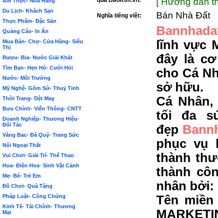
qua BảoKim.vn:
[ Hướng dẫn th
Ẩm Thực- Nhà Hàng
Du Lịch- Khách Sạn
Bán Nhà Đất
Nghĩa tiếng việt:
Thực Phẩm- Đặc Sản
Bannhada
Quảng Cáo- In Ấn
lĩnh vực 
Mua Bán- Chợ- Cửa Hàng- Siêu
Thị
đây là c
Rượu- Bia- Nước Giải Khát
Tìm Bạn- Hẹn Hò- Cưới Hỏi
cho Cá Nh
Nước- Môi Trường
sở hữu.
Mỹ Nghệ- Gốm Sứ- Thuỷ Tinh
Cá Nhân,
Thời Trang- Dệt May
Bưu Chính- Viễn Thông- CNTT
tối đa s
Doanh Nghiệp- Thương Hiệu-
Đối Tác
đẹp
Bann
Vàng Bạc- Đá Quý- Trang Sức
phục vụ 
Nội Ngoại Thất
thành thư
Vui Chơi- Giải Trí- Thể Thao
Hoa- Điện Hoa- Sinh Vật Cảnh
thành côn
Mẹ- Bé- Trẻ Em
nhân bởi:
Đồ Chơi- Quà Tặng
Pháp Luật- Công Chứng
Tên miền 
Kinh Tế- Tài Chính- Thương
MARKETIN
Mại