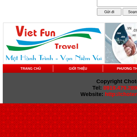
TRANG CHỦ
GIỚI THIỆU
PHƯƠNG T
Copyright Chot
Tel:
0919.479.289
Website:
http://chot