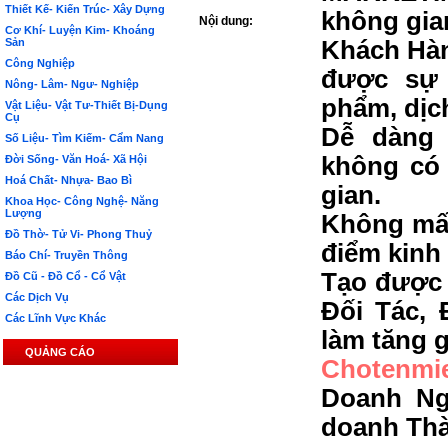
Thiết Kế- Kiến Trúc- Xây Dựng
không gia
Nội dung:
Cơ Khí- Luyện Kim- Khoáng
Sản
Khách Hàn
Công Nghiệp
được sự 
Nông- Lâm- Ngư- Nghiệp
phẩm, dịc
Vật Liệu- Vật Tư-Thiết Bị-Dụng
Cụ
Dễ dàng 
Số Liệu- Tìm Kiếm- Cẩm Nang
không có 
Đời Sống- Văn Hoá- Xã Hội
Hoá Chất- Nhựa- Bao Bì
gian.
Khoa Học- Công Nghệ- Năng
Lượng
Không mất
Đồ Thờ- Tử Vi- Phong Thuỷ
điểm kinh
Báo Chí- Truyền Thông
Tạo được 
Đồ Cũ - Đồ Cổ - Cổ Vật
Các Dịch Vụ
Đối Tác, 
Các Lĩnh Vực Khác
làm tăng g
QUẢNG CÁO
Chotenmi
Doanh Ng
doanh Th