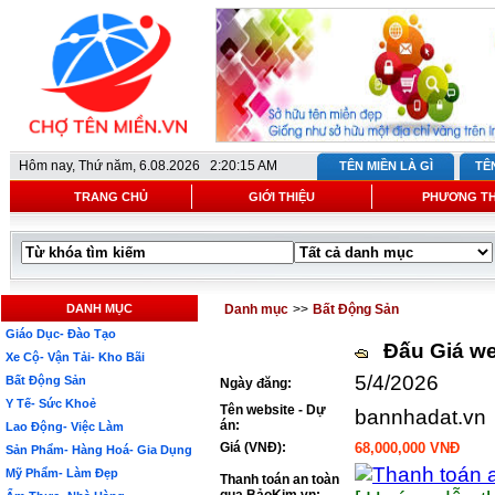
Hôm nay,
Thứ năm, 6.08.2026 2:20:15 AM
TÊN MIỀN LÀ GÌ
TÊ
TRANG CHỦ
GIỚI THIỆU
PHƯƠNG T
DANH MỤC
Danh mục
>>
Bất Động Sản
Giáo Dục- Đào Tạo
Đấu Giá we
Xe Cộ- Vận Tải- Kho Bãi
5/4/2026
Bất Động Sản
Ngày đăng:
Y Tế- Sức Khoẻ
Tên website - Dự
bannhadat.vn
án:
Lao Động- Việc Làm
Giá (VNĐ):
68,000,000 VNĐ
Sản Phẩm- Hàng Hoá- Gia Dụng
Mỹ Phẩm- Làm Đẹp
Thanh toán an toàn