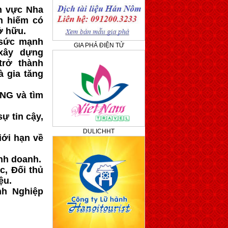
nh vực Nha
n hiếm có
ở hữu.
 sức mạnh
GIA PHẢ ĐIỆN TỬ
xây dựng
trở thành
à gia tăng
ING và tìm
ự tin cậy,
DULICHHT
iới hạn về
nh doanh.
c, Đối thủ
ệu.
nh Nghiệp