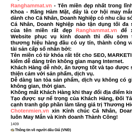
Ranghammat.vn
- Tên miền đẹp nhất trong lĩ
Khoa - Răng Hàm Mặt, đây là cơ hội may mắ
dành cho Cá Nhân, Doanh Nghiệp có nhu cầu s
Cá Nhân, Doanh Nghiệp nào tận dụng tối đa
của tên miền rất đẹp
Ranghammat.vn
để 
Website phục vụ kinh doanh thì đều sớm 
thương hiệu hàng đầu có uy tín, thành công v
tài sản cấp số nhân bởi:
Tên miền có từ khóa rất tốt cho SEO, MARKET
kiếm dễ dàng
trên không gian mạng Internet.
Khách Hàng dễ nhớ, ấn tượng tốt và tạo được s
thiện cảm với sản phẩm, dịch vụ.
Dễ dàng lan tỏa sản phẩm, dịch vụ không có g
không gian, thời gian.
Không mất Khách Hàng khi thay đổi địa điểm ki
Tạo được sự nể trọng của Khách Hàng, Đối Tá
cạnh tranh góp phần làm tăng giá trị Thương Hi
Chotenmien.vn
xin Kính chúc Cá Nhân, Doa
luôn May Mắn và Kinh doanh Thành Công!
1409
Thông tin về người đấu Giá (VNĐ)