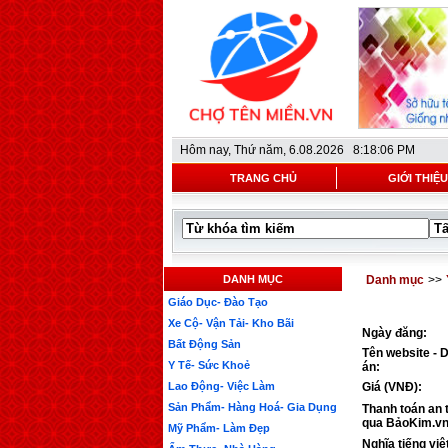
Hôm nay,
Thứ năm, 6.08.2026 8:18:06 PM
TRANG CHỦ
GIỚI THIỆU
DANH MỤC
Danh mục
>>
Giáo Dục- Đào Tạo
Xe Cộ- Vận Tải- Kho Bãi
Ngày đăng:
Bất Động Sản
Tên website - 
Y Tế- Sức Khoẻ
án:
Lao Động- Việc Làm
Giá (VNĐ):
Sản Phẩm- Hàng Hoá- Gia Dụng
Thanh toán an 
qua BảoKim.vn
Mỹ Phẩm- Làm Đẹp
Nghĩa tiếng việ