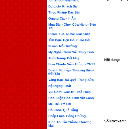
Ẩm Thực- Nhà Hàng
Du Lịch- Khách Sạn
Thực Phẩm- Đặc Sản
Quảng Cáo- In Ấn
Mua Bán- Chợ- Cửa Hàng- Siêu
Thị
Rượu- Bia- Nước Giải Khát
Tìm Bạn- Hẹn Hò- Cưới Hỏi
Nước- Môi Trường
Mỹ Nghệ- Gốm Sứ- Thuỷ Tinh
Thời Trang- Dệt May
Nội dung:
Bưu Chính- Viễn Thông- CNTT
Doanh Nghiệp- Thương Hiệu-
Đối Tác
Vàng Bạc- Đá Quý- Trang Sức
Nội Ngoại Thất
Vui Chơi- Giải Trí- Thể Thao
Hoa- Điện Hoa- Sinh Vật Cảnh
Mẹ- Bé- Trẻ Em
Đồ Chơi- Quà Tặng
Pháp Luật- Công Chứng
Số lượt xem:
Kinh Tế- Tài Chính- Thương
Mại