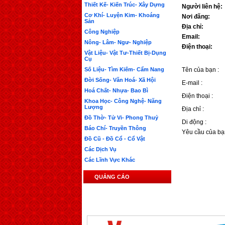
Thiết Kế- Kiến Trúc- Xây Dựng
Người liên hệ:
Cơ Khí- Luyện Kim- Khoáng
Nơi đăng:
Sản
Địa chỉ:
Công Nghiệp
Email:
Nông- Lâm- Ngư- Nghiệp
Điện thoại:
Vật Liệu- Vật Tư-Thiết Bị-Dụng
Cụ
Số Liệu- Tìm Kiếm- Cẩm Nang
Tên của bạn :
Đời Sống- Văn Hoá- Xã Hội
E-mail :
Hoá Chất- Nhựa- Bao Bì
Điện thoại :
Khoa Học- Công Nghệ- Năng
Lượng
Địa chỉ :
Đồ Thờ- Tử Vi- Phong Thuỷ
Di động :
Báo Chí- Truyền Thông
Yêu cầu của bạ
Đồ Cũ - Đồ Cổ - Cổ Vật
Các Dịch Vụ
Các Lĩnh Vực Khác
QUẢNG CÁO