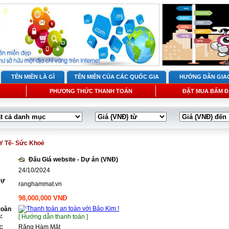
TÊN MIỀN LÀ GÌ
TÊN MIỀN CỦA CÁC QUỐC GIA
HƯỚNG DẪN GIA
PHƯƠNG THỨC THANH TOÁN
ĐẶT MUA BẤM Đ
Y Tế- Sức Khoẻ
Đấu Giá website - Dự án
(VNĐ)
24/10/2024
Dự
ranghammat.vn
98,000,000 VNĐ
toàn
:
[ Hướng dẫn thanh toán ]
t:
Răng Hàm Mặt