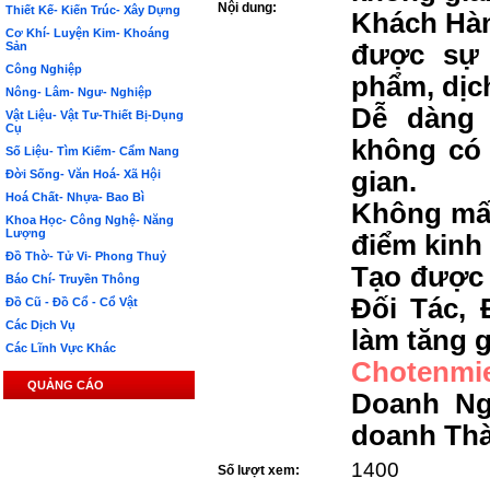
Nội dung:
Thiết Kế- Kiến Trúc- Xây Dựng
Khách Hàn
Cơ Khí- Luyện Kim- Khoáng
Sản
được sự 
Công Nghiệp
phẩm, dịc
Nông- Lâm- Ngư- Nghiệp
Dễ dàng 
Vật Liệu- Vật Tư-Thiết Bị-Dụng
Cụ
không có 
Số Liệu- Tìm Kiếm- Cẩm Nang
gian.
Đời Sống- Văn Hoá- Xã Hội
Hoá Chất- Nhựa- Bao Bì
Không mất
Khoa Học- Công Nghệ- Năng
Lượng
điểm kinh
Đồ Thờ- Tử Vi- Phong Thuỷ
Tạo được 
Báo Chí- Truyền Thông
Đối Tác, 
Đồ Cũ - Đồ Cổ - Cổ Vật
Các Dịch Vụ
làm tăng g
Các Lĩnh Vực Khác
Chotenmi
QUẢNG CÁO
Doanh Ng
doanh Th
1400
Số lượt xem: