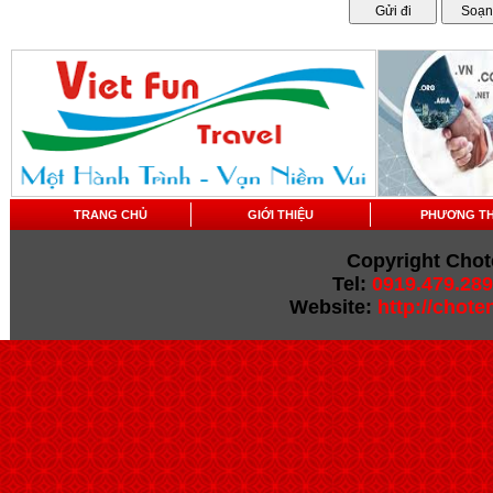
TRANG CHỦ
GIỚI THIỆU
PHƯƠNG T
Copyright Chot
Tel:
0919.479.289
Website:
http://chot