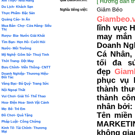
qua BảoKim.vn:
[ Hướng dẫn th
Ẩm Thực- Nhà Hàng
Du Lịch- Khách Sạn
Giảm Béo
Nghĩa tiếng việt:
Thực Phẩm- Đặc Sản
Giambeo.
Quảng Cáo- In Ấn
lĩnh vực 
Mua Bán- Chợ- Cửa Hàng- Siêu
Thị
may mắn 
Rượu- Bia- Nước Giải Khát
Tìm Bạn- Hẹn Hò- Cưới Hỏi
Doanh Ngh
Nước- Môi Trường
Cá Nhân,
Mỹ Nghệ- Gốm Sứ- Thuỷ Tinh
tối đa s
Thời Trang- Dệt May
Bưu Chính- Viễn Thông- CNTT
đẹp
Giam
Doanh Nghiệp- Thương Hiệu-
Đối Tác
phục vụ 
Vàng Bạc- Đá Quý- Trang Sức
thành thư
Nội Ngoại Thất
thành côn
Vui Chơi- Giải Trí- Thể Thao
Hoa- Điện Hoa- Sinh Vật Cảnh
nhân bởi:
Mẹ- Bé- Trẻ Em
Tên miền 
Đồ Chơi- Quà Tặng
Pháp Luật- Công Chứng
MARKETIN
Kinh Tế- Tài Chính- Thương
không gia
Mại