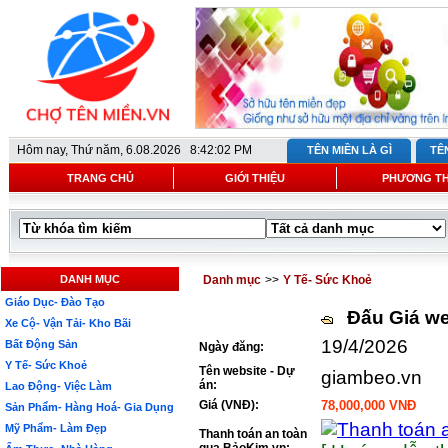
Hôm nay,
Thứ năm, 6.08.2026 8:42:02 PM
TÊN MIỀN LÀ GÌ
TÊ
TRANG CHỦ
GIỚI THIỆU
PHƯƠNG T
DANH MỤC
Danh mục
>>
Y Tế- Sức Khoẻ
Giáo Dục- Đào Tạo
Đấu Giá we
Xe Cộ- Vận Tải- Kho Bãi
19/4/2026
Bất Động Sản
Ngày đăng:
Y Tế- Sức Khoẻ
Tên website - Dự
giambeo.vn
án:
Lao Động- Việc Làm
Giá (VNĐ):
78,000,000 VNĐ
Sản Phẩm- Hàng Hoá- Gia Dụng
Mỹ Phẩm- Làm Đẹp
Thanh toán an toàn