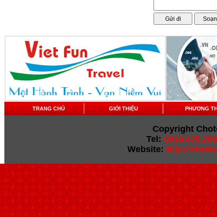
TRANG CHỦ
GIỚI THIỆU
PHƯƠNG T
Copyright Chot
Tel:
0919.479.289
Website:
http://chot