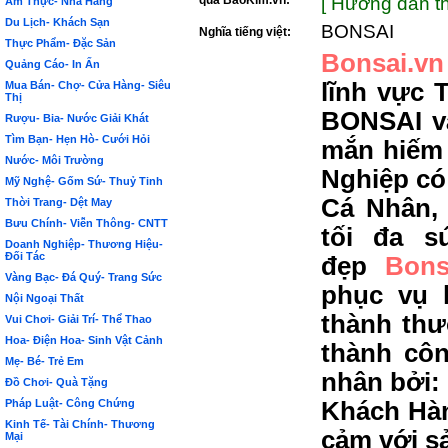
qua BảoKim.vn:
[ Hướng dẫn th
Ẩm Thực- Nhà Hàng
Du Lịch- Khách Sạn
BONSAI
Nghĩa tiếng việt:
Thực Phẩm- Đặc Sản
Bonsai.vn
Quảng Cáo- In Ấn
lĩnh vực 
Mua Bán- Chợ- Cửa Hàng- Siêu
Thị
BONSAI và
Rượu- Bia- Nước Giải Khát
Tìm Bạn- Hẹn Hò- Cưới Hỏi
mắn hiếm
Nước- Môi Trường
Nghiệp có
Mỹ Nghệ- Gốm Sứ- Thuỷ Tinh
Cá Nhân,
Thời Trang- Dệt May
Bưu Chính- Viễn Thông- CNTT
tối đa s
Doanh Nghiệp- Thương Hiệu-
Đối Tác
đẹp
Bons
Vàng Bạc- Đá Quý- Trang Sức
phục vụ 
Nội Ngoại Thất
thành thư
Vui Chơi- Giải Trí- Thể Thao
Hoa- Điện Hoa- Sinh Vật Cảnh
thành côn
Mẹ- Bé- Trẻ Em
nhân bởi:
Đồ Chơi- Quà Tặng
Pháp Luật- Công Chứng
Khách Hàn
Kinh Tế- Tài Chính- Thương
cảm với s
Mại