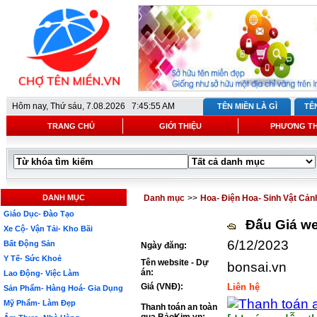
Hôm nay,
Thứ sáu, 7.08.2026 7:45:55 AM
TÊN MIỀN LÀ GÌ
TÊ
TRANG CHỦ
GIỚI THIỆU
PHƯƠNG T
DANH MỤC
Danh mục
>>
Hoa- Điện Hoa- Sinh Vật Cản
Giáo Dục- Đào Tạo
Đấu Giá we
Xe Cộ- Vận Tải- Kho Bãi
6/12/2023
Bất Động Sản
Ngày đăng:
Y Tế- Sức Khoẻ
Tên website - Dự
bonsai.vn
án:
Lao Động- Việc Làm
Giá (VNĐ):
Liên hệ
Sản Phẩm- Hàng Hoá- Gia Dụng
Mỹ Phẩm- Làm Đẹp
Thanh toán an toàn