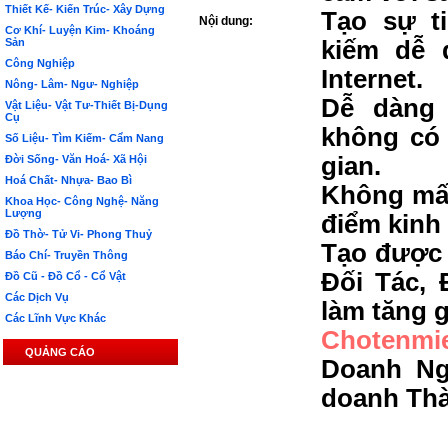
Thiết Kế- Kiến Trúc- Xây Dựng
Tạo sự t
Nội dung:
Cơ Khí- Luyện Kim- Khoáng
Sản
kiếm dễ 
Công Nghiệp
Internet.
Nông- Lâm- Ngư- Nghiệp
Dễ dàng 
Vật Liệu- Vật Tư-Thiết Bị-Dụng
Cụ
không có 
Số Liệu- Tìm Kiếm- Cẩm Nang
gian.
Đời Sống- Văn Hoá- Xã Hội
Hoá Chất- Nhựa- Bao Bì
Không mất
Khoa Học- Công Nghệ- Năng
Lượng
điểm kinh
Đồ Thờ- Tử Vi- Phong Thuỷ
Tạo được 
Báo Chí- Truyền Thông
Đối Tác, 
Đồ Cũ - Đồ Cổ - Cổ Vật
Các Dịch Vụ
làm tăng g
Các Lĩnh Vực Khác
Chotenmi
QUẢNG CÁO
Doanh Ng
doanh Th