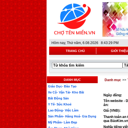
Hôm nay,
Thứ năm, 6.08.2026 8:43:29 PM
TRANG CHỦ
GIỚI THIỆU
DANH MỤC
Danh mục
>>
Giáo Dục- Đào Tạo
Xe Cộ- Vận Tải- Kho Bãi
Ngày đăng:
Bất Động Sản
Tên website - 
Y Tế- Sức Khoẻ
án:
Lao Động- Việc Làm
Giá (VNĐ):
Sản Phẩm- Hàng Hoá- Gia Dụng
Thanh toán an 
qua BảoKim.vn
Mỹ Phẩm- Làm Đẹp
Nghĩa tiếng việ