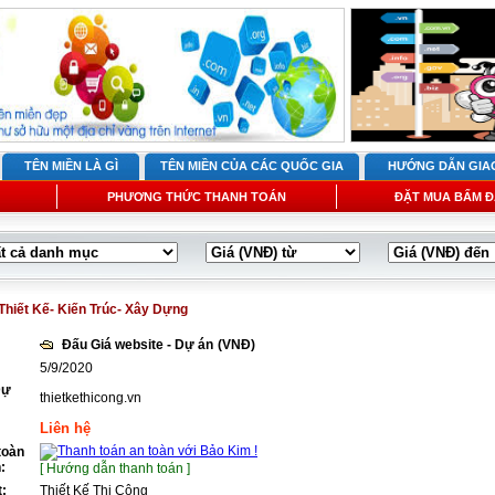
TÊN MIỀN LÀ GÌ
TÊN MIỀN CỦA CÁC QUỐC GIA
HƯỚNG DẪN GIA
PHƯƠNG THỨC THANH TOÁN
ĐẶT MUA BẤM Đ
Thiết Kế- Kiến Trúc- Xây Dựng
Đấu Giá website - Dự án
(VNĐ)
5/9/2020
Dự
thietkethicong.vn
Liên hệ
toàn
:
[ Hướng dẫn thanh toán ]
t:
Thiết Kế Thi Công