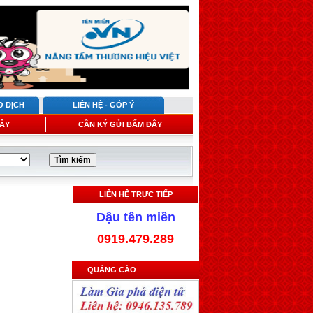
O DỊCH
LIÊN HỆ - GÓP Ý
ÂY
CẦN KÝ GỬI BẤM ĐÂY
LIÊN HỆ TRỰC TIẾP
Dậu tên miền
0919.479.289
QUẢNG CÁO