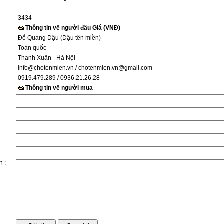
3434
Thông tin về người đấu Giá (VNĐ)
Đỗ Quang Dậu (Dậu tên miền)
Toàn quốc
Thanh Xuân - Hà Nội
info@chotenmien.vn
/ chotenmien.vn@gmail.com
0919.479.289 / 0936.21.26.28
Thông tin về người mua
n :