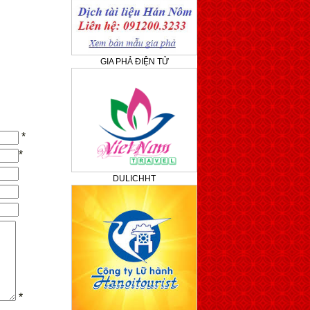
GIA PHẢ ĐIỆN TỬ
*
*
DULICHHT
*