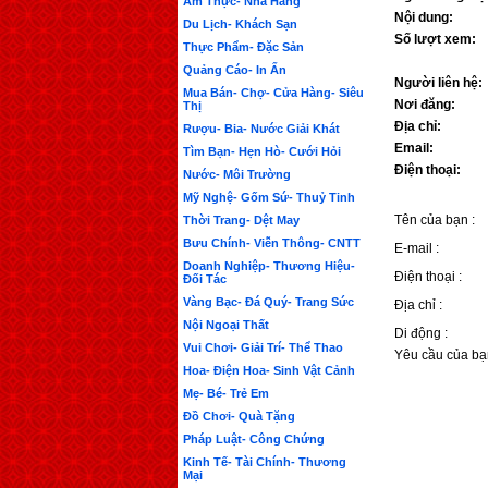
Ẩm Thực- Nhà Hàng
Nội dung:
Du Lịch- Khách Sạn
Số lượt xem:
Thực Phẩm- Đặc Sản
Quảng Cáo- In Ấn
Người liên hệ:
Mua Bán- Chợ- Cửa Hàng- Siêu
Nơi đăng:
Thị
Địa chỉ:
Rượu- Bia- Nước Giải Khát
Email:
Tìm Bạn- Hẹn Hò- Cưới Hỏi
Điện thoại:
Nước- Môi Trường
Mỹ Nghệ- Gốm Sứ- Thuỷ Tinh
Tên của bạn :
Thời Trang- Dệt May
Bưu Chính- Viễn Thông- CNTT
E-mail :
Doanh Nghiệp- Thương Hiệu-
Điện thoại :
Đối Tác
Vàng Bạc- Đá Quý- Trang Sức
Địa chỉ :
Nội Ngoại Thất
Di động :
Vui Chơi- Giải Trí- Thể Thao
Yêu cầu của bạ
Hoa- Điện Hoa- Sinh Vật Cảnh
Mẹ- Bé- Trẻ Em
Đồ Chơi- Quà Tặng
Pháp Luật- Công Chứng
Kinh Tế- Tài Chính- Thương
Mại