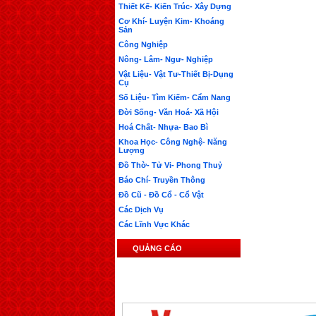
Thiết Kế- Kiến Trúc- Xây Dựng
Cơ Khí- Luyện Kim- Khoáng
Sản
Công Nghiệp
Nông- Lâm- Ngư- Nghiệp
Vật Liệu- Vật Tư-Thiết Bị-Dụng
Cụ
Số Liệu- Tìm Kiếm- Cẩm Nang
Đời Sống- Văn Hoá- Xã Hội
Hoá Chất- Nhựa- Bao Bì
Khoa Học- Công Nghệ- Năng
Lượng
Đồ Thờ- Tử Vi- Phong Thuỷ
Báo Chí- Truyền Thông
Đồ Cũ - Đồ Cổ - Cổ Vật
Các Dịch Vụ
Các Lĩnh Vực Khác
QUẢNG CÁO