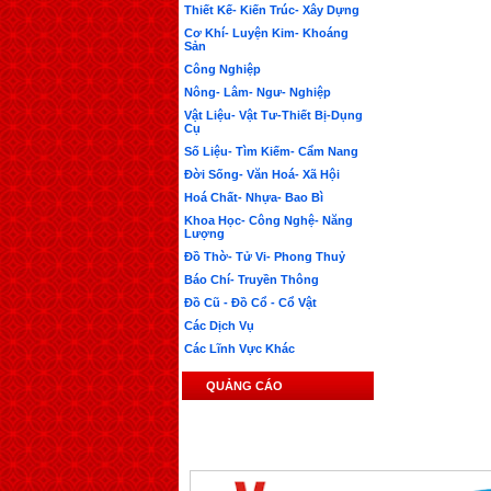
Thiết Kế- Kiến Trúc- Xây Dựng
Cơ Khí- Luyện Kim- Khoáng
Sản
Công Nghiệp
Nông- Lâm- Ngư- Nghiệp
Vật Liệu- Vật Tư-Thiết Bị-Dụng
Cụ
Số Liệu- Tìm Kiếm- Cẩm Nang
Đời Sống- Văn Hoá- Xã Hội
Hoá Chất- Nhựa- Bao Bì
Khoa Học- Công Nghệ- Năng
Lượng
Đồ Thờ- Tử Vi- Phong Thuỷ
Báo Chí- Truyền Thông
Đồ Cũ - Đồ Cổ - Cổ Vật
Các Dịch Vụ
Các Lĩnh Vực Khác
QUẢNG CÁO