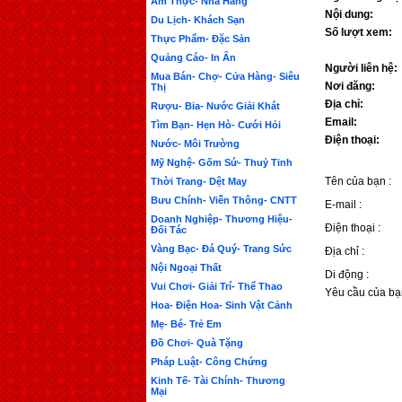
Ẩm Thực- Nhà Hàng
Nội dung:
Du Lịch- Khách Sạn
Số lượt xem:
Thực Phẩm- Đặc Sản
Quảng Cáo- In Ấn
Người liên hệ:
Mua Bán- Chợ- Cửa Hàng- Siêu
Nơi đăng:
Thị
Địa chỉ:
Rượu- Bia- Nước Giải Khát
Email:
Tìm Bạn- Hẹn Hò- Cưới Hỏi
Điện thoại:
Nước- Môi Trường
Mỹ Nghệ- Gốm Sứ- Thuỷ Tinh
Tên của bạn :
Thời Trang- Dệt May
Bưu Chính- Viễn Thông- CNTT
E-mail :
Doanh Nghiệp- Thương Hiệu-
Điện thoại :
Đối Tác
Vàng Bạc- Đá Quý- Trang Sức
Địa chỉ :
Nội Ngoại Thất
Di động :
Vui Chơi- Giải Trí- Thể Thao
Yêu cầu của bạ
Hoa- Điện Hoa- Sinh Vật Cảnh
Mẹ- Bé- Trẻ Em
Đồ Chơi- Quà Tặng
Pháp Luật- Công Chứng
Kinh Tế- Tài Chính- Thương
Mại