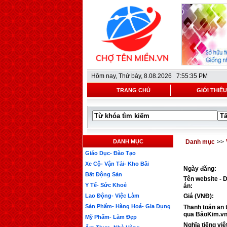
Hôm nay,
Thứ bày, 8.08.2026 7:55:35 PM
TRANG CHỦ
GIỚI THIỆU
DANH MỤC
Danh mục
>>
Giáo Dục- Đào Tạo
Xe Cộ- Vận Tải- Kho Bãi
Ngày đăng:
Bất Động Sản
Tên website - 
Y Tế- Sức Khoẻ
án:
Lao Động- Việc Làm
Giá (VNĐ):
Sản Phẩm- Hàng Hoá- Gia Dụng
Thanh toán an 
qua BảoKim.vn
Mỹ Phẩm- Làm Đẹp
Nghĩa tiếng việ