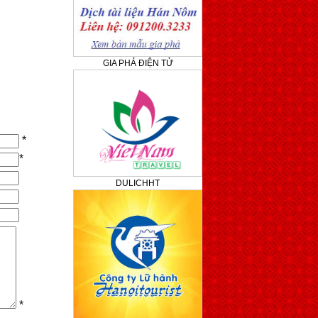
GIA PHẢ ĐIỆN TỬ
*
*
DULICHHT
*