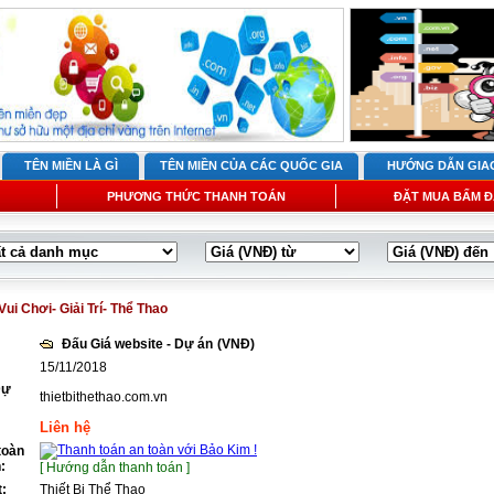
TÊN MIỀN LÀ GÌ
TÊN MIỀN CỦA CÁC QUỐC GIA
HƯỚNG DẪN GIA
PHƯƠNG THỨC THANH TOÁN
ĐẶT MUA BẤM Đ
Vui Chơi- Giải Trí- Thể Thao
Đấu Giá website - Dự án
(VNĐ)
15/11/2018
Dự
thietbithethao.com.vn
Liên hệ
toàn
:
[ Hướng dẫn thanh toán ]
t:
Thiết Bị Thể Thao