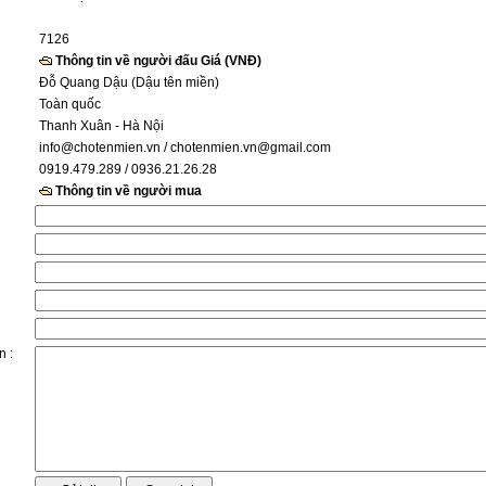
7126
Thông tin về người đấu Giá (VNĐ)
Đỗ Quang Dậu (Dậu tên miền)
Toàn quốc
Thanh Xuân - Hà Nội
info@chotenmien.vn
/ chotenmien.vn@gmail.com
0919.479.289 / 0936.21.26.28
Thông tin về người mua
n :