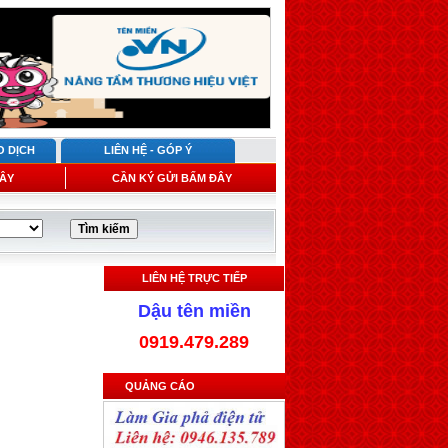
O DỊCH
LIÊN HỆ - GÓP Ý
ÂY
CẦN KÝ GỬI BẤM ĐÂY
LIÊN HỆ TRỰC TIẾP
Dậu tên miền
0919.479.289
QUẢNG CÁO