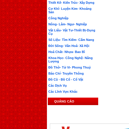
Thiết Kế- Kiến Trúc- Xây Dựng
Cơ Khí- Luyện Kim- Khoáng
Sản
Công Nghiệp
Nông- Lâm- Ngư- Nghiệp
Vật Liệu- Vật Tư-Thiết Bị-Dụng
Cụ
Số Liệu- Tìm Kiếm- Cẩm Nang
Đời Sống- Văn Hoá- Xã Hội
Hoá Chất- Nhựa- Bao Bì
Khoa Học- Công Nghệ- Năng
Lượng
Đồ Thờ- Tử Vi- Phong Thuỷ
Báo Chí- Truyền Thông
Đồ Cũ - Đồ Cổ - Cổ Vật
Các Dịch Vụ
Các Lĩnh Vực Khác
QUẢNG CÁO