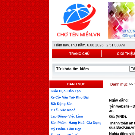
Hôm nay,
Thứ năm, 6.08.2026 2:51:03 AM
TRANG CHỦ
GIỚI THIỆU
DANH MỤC
Danh mục
>>
Giáo Dục- Đào Tạo
Xe Cộ- Vận Tải- Kho Bãi
Ngày đăng:
Bất Động Sản
Tên website - 
Y Tế- Sức Khoẻ
án:
Lao Động- Việc Làm
Giá (VNĐ):
Sản Phẩm- Hàng Hoá- Gia Dụng
Thanh toán an 
qua BảoKim.vn
Mỹ Phẩm- Làm Đẹp
Nghĩa tiếng việ