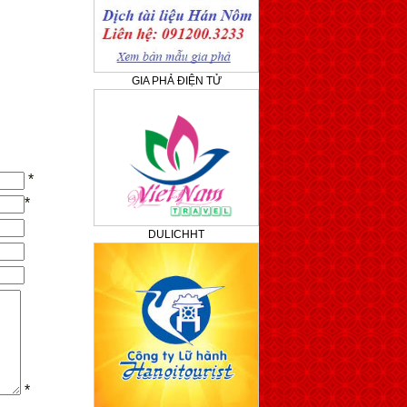
GIA PHẢ ĐIỆN TỬ
*
*
DULICHHT
*