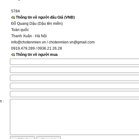
5784
Thông tin về người đấu Giá (VNĐ)
Đỗ Quang Dậu (Dậu tên miền)
Toàn quốc
Thanh Xuân - Hà Nội
info@chotenmien.vn
/ chotenmien.vn@gmail.com
0919.479.289 / 0936.21.26.28
Thông tin về người mua
n :