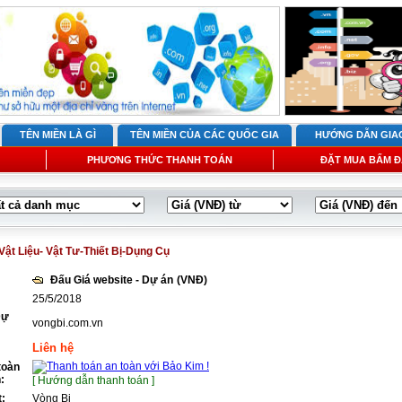
TÊN MIỀN LÀ GÌ
TÊN MIỀN CỦA CÁC QUỐC GIA
HƯỚNG DẪN GIA
PHƯƠNG THỨC THANH TOÁN
ĐẶT MUA BẤM Đ
Vật Liệu- Vật Tư-Thiết Bị-Dụng Cụ
Đấu Giá website - Dự án
(VNĐ)
25/5/2018
Dự
vongbi.com.vn
Liên hệ
toàn
:
[ Hướng dẫn thanh toán ]
t:
Vòng Bi