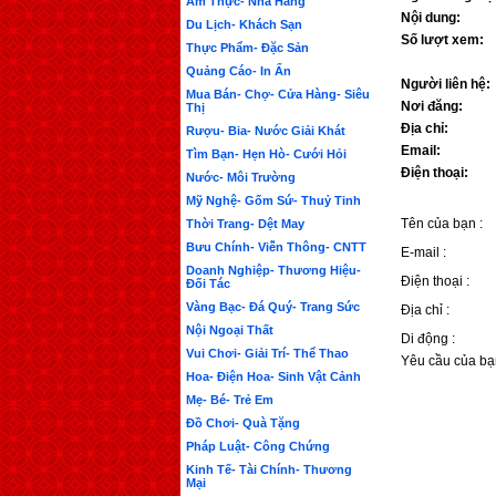
Ẩm Thực- Nhà Hàng
Nội dung:
Du Lịch- Khách Sạn
Số lượt xem:
Thực Phẩm- Đặc Sản
Quảng Cáo- In Ấn
Người liên hệ:
Mua Bán- Chợ- Cửa Hàng- Siêu
Nơi đăng:
Thị
Địa chỉ:
Rượu- Bia- Nước Giải Khát
Email:
Tìm Bạn- Hẹn Hò- Cưới Hỏi
Điện thoại:
Nước- Môi Trường
Mỹ Nghệ- Gốm Sứ- Thuỷ Tinh
Tên của bạn :
Thời Trang- Dệt May
Bưu Chính- Viễn Thông- CNTT
E-mail :
Doanh Nghiệp- Thương Hiệu-
Điện thoại :
Đối Tác
Vàng Bạc- Đá Quý- Trang Sức
Địa chỉ :
Nội Ngoại Thất
Di động :
Vui Chơi- Giải Trí- Thể Thao
Yêu cầu của bạ
Hoa- Điện Hoa- Sinh Vật Cảnh
Mẹ- Bé- Trẻ Em
Đồ Chơi- Quà Tặng
Pháp Luật- Công Chứng
Kinh Tế- Tài Chính- Thương
Mại