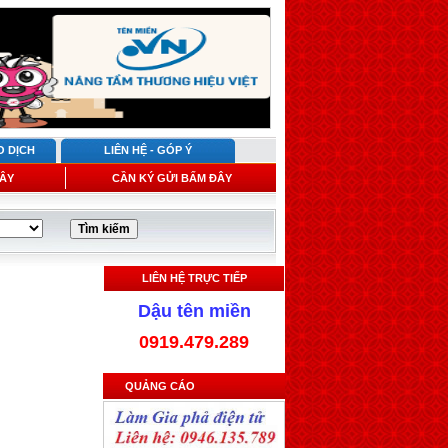
O DỊCH
LIÊN HỆ - GÓP Ý
ÂY
CẦN KÝ GỬI BẤM ĐÂY
LIÊN HỆ TRỰC TIẾP
Dậu tên miền
0919.479.289
QUẢNG CÁO