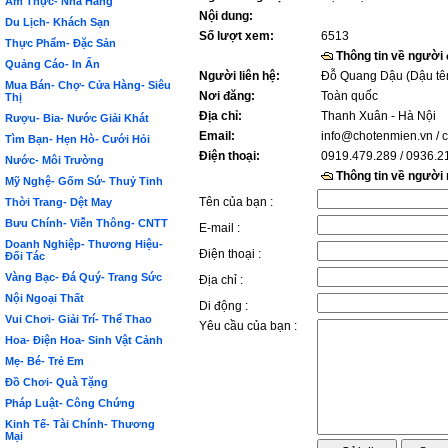
Ẩm Thực- Nhà Hàng
Nội dung:
Du Lịch- Khách Sạn
Số lượt xem:
6513
Thực Phẩm- Đặc Sản
Thông tin về người
Quảng Cáo- In Ấn
Người liên hệ:
Đỗ Quang Dậu (Dậu tê
Mua Bán- Chợ- Cửa Hàng- Siêu
Nơi đăng:
Toàn quốc
Thị
Địa chỉ:
Thanh Xuân - Hà Nội
Rượu- Bia- Nước Giải Khát
Email:
info@chotenmien.vn
/ 
Tìm Bạn- Hẹn Hò- Cưới Hỏi
Điện thoại:
0919.479.289 / 0936.2
Nước- Môi Trường
Thông tin về người
Mỹ Nghệ- Gốm Sứ- Thuỷ Tinh
Tên của bạn :
Thời Trang- Dệt May
Bưu Chính- Viễn Thông- CNTT
E-mail :
Doanh Nghiệp- Thương Hiệu-
Điện thoại :
Đối Tác
Vàng Bạc- Đá Quý- Trang Sức
Địa chỉ :
Nội Ngoại Thất
Di động :
Vui Chơi- Giải Trí- Thể Thao
Yêu cầu của bạn :
Hoa- Điện Hoa- Sinh Vật Cảnh
Mẹ- Bé- Trẻ Em
Đồ Chơi- Quà Tặng
Pháp Luật- Công Chứng
Kinh Tế- Tài Chính- Thương
Mại