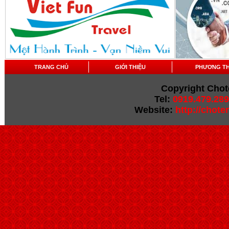
TRANG CHỦ
GIỚI THIỆU
PHƯƠNG T
Copyright Chot
Tel:
0919.479.289
Website:
http://chot