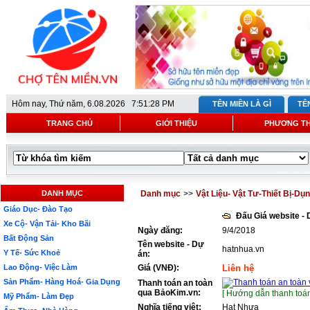
Hôm nay,
Thứ năm, 6.08.2026 7:51:28 PM
TÊN MIỀN LÀ GÌ
TÊ
TRANG CHỦ
GIỚI THIỆU
PHƯƠNG T
DANH MỤC
Danh mục
>>
Vật Liệu- Vật Tư-Thiết Bị-Dụ
Giáo Dục- Đào Tạo
Đấu Giá website -
Xe Cộ- Vận Tải- Kho Bãi
Ngày đăng:
9/4/2018
Bất Động Sản
Tên website - Dự
hatnhua.vn
Y Tế- Sức Khoẻ
án:
Lao Động- Việc Làm
Giá (VNĐ):
Liên hệ
Sản Phẩm- Hàng Hoá- Gia Dụng
Thanh toán an toàn
qua BảoKim.vn:
[ Hướng dẫn thanh toán
Mỹ Phẩm- Làm Đẹp
Nghĩa tiếng việt:
Hạt Nhựa