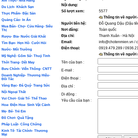
Ẩm Thực- Nhà Hàng
Nội dung:
Du Lịch- Khách Sạn
Số lượt xem:
5577
Thực Phẩm- Đặc Sản
Thông tin về người
Quảng Cáo- In Ấn
Người liên hệ:
Đỗ Quang Dậu (Dậu tê
Mua Bán- Chợ- Cửa Hàng- Siêu
Nơi đăng:
Toàn quốc
Thị
Địa chỉ:
Thanh Xuân - Hà Nội
Rượu- Bia- Nước Giải Khát
Email:
info@chotenmien.vn
/ 
Tìm Bạn- Hẹn Hò- Cưới Hỏi
Điện thoại:
0919.479.289 / 0936.2
Nước- Môi Trường
Thông tin về người
Mỹ Nghệ- Gốm Sứ- Thuỷ Tinh
Tên của bạn :
Thời Trang- Dệt May
Bưu Chính- Viễn Thông- CNTT
E-mail :
Doanh Nghiệp- Thương Hiệu-
Điện thoại :
Đối Tác
Vàng Bạc- Đá Quý- Trang Sức
Địa chỉ :
Nội Ngoại Thất
Di động :
Vui Chơi- Giải Trí- Thể Thao
Yêu cầu của bạn :
Hoa- Điện Hoa- Sinh Vật Cảnh
Mẹ- Bé- Trẻ Em
Đồ Chơi- Quà Tặng
Pháp Luật- Công Chứng
Kinh Tế- Tài Chính- Thương
Mại