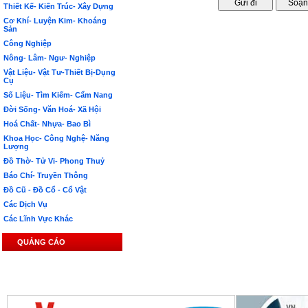
Thiết Kế- Kiến Trúc- Xây Dựng
Cơ Khí- Luyện Kim- Khoáng
Sản
Công Nghiệp
Nông- Lâm- Ngư- Nghiệp
Vật Liệu- Vật Tư-Thiết Bị-Dụng
Cụ
Số Liệu- Tìm Kiếm- Cẩm Nang
Đời Sống- Văn Hoá- Xã Hội
Hoá Chất- Nhựa- Bao Bì
Khoa Học- Công Nghệ- Năng
Lượng
Đồ Thờ- Tử Vi- Phong Thuỷ
Báo Chí- Truyền Thông
Đồ Cũ - Đồ Cổ - Cổ Vật
Các Dịch Vụ
Các Lĩnh Vực Khác
QUẢNG CÁO