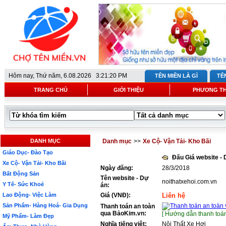
Hôm nay,
Thứ năm, 6.08.2026 3:21:20 PM
TÊN MIỀN LÀ GÌ
TÊ
TRANG CHỦ
GIỚI THIỆU
PHƯƠNG T
DANH MỤC
Danh mục
>>
Xe Cộ- Vận Tải- Kho Bãi
Giáo Dục- Đào Tạo
Đấu Giá website -
Xe Cộ- Vận Tải- Kho Bãi
Ngày đăng:
28/3/2018
Bất Động Sản
Tên website - Dự
noithatxehoi.com.vn
Y Tế- Sức Khoẻ
án:
Lao Động- Việc Làm
Giá (VNĐ):
Liên hệ
Sản Phẩm- Hàng Hoá- Gia Dụng
Thanh toán an toàn
qua BảoKim.vn:
[ Hướng dẫn thanh toán
Mỹ Phẩm- Làm Đẹp
Nghĩa tiếng việt:
Nội Thất Xe Hơi