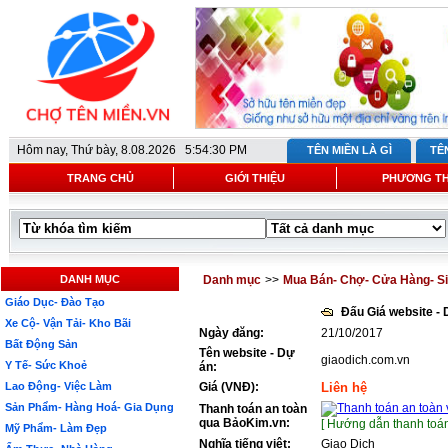
Hôm nay,
Thứ bày, 8.08.2026 5:54:30 PM
TÊN MIỀN LÀ GÌ
TÊ
TRANG CHỦ
GIỚI THIỆU
PHƯƠNG T
DANH MỤC
Danh mục
>>
Mua Bán- Chợ- Cửa Hàng- Si
Giáo Dục- Đào Tạo
Đấu Giá website -
Xe Cộ- Vận Tải- Kho Bãi
Ngày đăng:
21/10/2017
Bất Động Sản
Tên website - Dự
giaodich.com.vn
Y Tế- Sức Khoẻ
án:
Lao Động- Việc Làm
Giá (VNĐ):
Liên hệ
Sản Phẩm- Hàng Hoá- Gia Dụng
Thanh toán an toàn
qua BảoKim.vn:
[ Hướng dẫn thanh toán
Mỹ Phẩm- Làm Đẹp
Nghĩa tiếng việt:
Giao Dịch