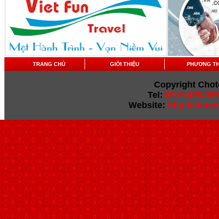
TRANG CHỦ
GIỚI THIỆU
PHƯƠNG T
Copyright Chot
Tel:
0919.479.289
Website:
http://chot