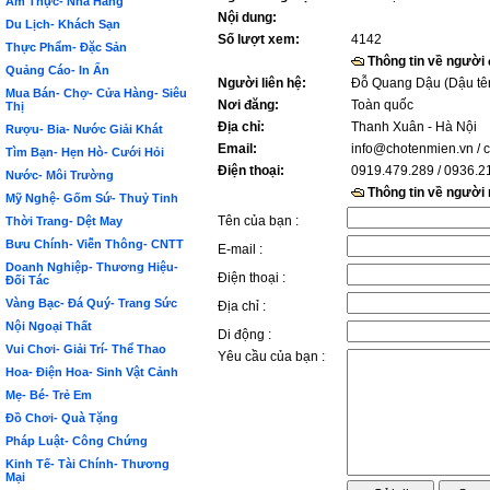
Ẩm Thực- Nhà Hàng
Nội dung:
Du Lịch- Khách Sạn
Số lượt xem:
4142
Thực Phẩm- Đặc Sản
Thông tin về người
Quảng Cáo- In Ấn
Người liên hệ:
Đỗ Quang Dậu (Dậu tê
Mua Bán- Chợ- Cửa Hàng- Siêu
Nơi đăng:
Toàn quốc
Thị
Địa chỉ:
Thanh Xuân - Hà Nội
Rượu- Bia- Nước Giải Khát
Email:
info@chotenmien.vn
/ 
Tìm Bạn- Hẹn Hò- Cưới Hỏi
Điện thoại:
0919.479.289 / 0936.2
Nước- Môi Trường
Thông tin về người
Mỹ Nghệ- Gốm Sứ- Thuỷ Tinh
Tên của bạn :
Thời Trang- Dệt May
Bưu Chính- Viễn Thông- CNTT
E-mail :
Doanh Nghiệp- Thương Hiệu-
Điện thoại :
Đối Tác
Vàng Bạc- Đá Quý- Trang Sức
Địa chỉ :
Nội Ngoại Thất
Di động :
Vui Chơi- Giải Trí- Thể Thao
Yêu cầu của bạn :
Hoa- Điện Hoa- Sinh Vật Cảnh
Mẹ- Bé- Trẻ Em
Đồ Chơi- Quà Tặng
Pháp Luật- Công Chứng
Kinh Tế- Tài Chính- Thương
Mại