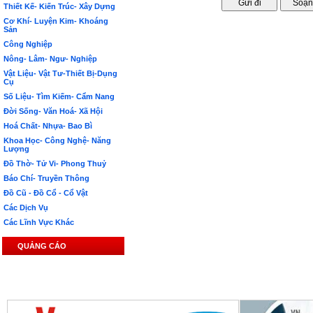
Thiết Kế- Kiến Trúc- Xây Dựng
Cơ Khí- Luyện Kim- Khoáng
Sản
Công Nghiệp
Nông- Lâm- Ngư- Nghiệp
Vật Liệu- Vật Tư-Thiết Bị-Dụng
Cụ
Số Liệu- Tìm Kiếm- Cẩm Nang
Đời Sống- Văn Hoá- Xã Hội
Hoá Chất- Nhựa- Bao Bì
Khoa Học- Công Nghệ- Năng
Lượng
Đồ Thờ- Tử Vi- Phong Thuỷ
Báo Chí- Truyền Thông
Đồ Cũ - Đồ Cổ - Cổ Vật
Các Dịch Vụ
Các Lĩnh Vực Khác
QUẢNG CÁO