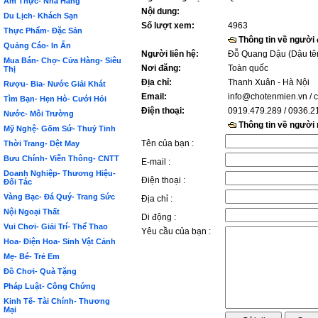
Ẩm Thực- Nhà Hàng
Nội dung:
Du Lịch- Khách Sạn
Số lượt xem:
4963
Thực Phẩm- Đặc Sản
Thông tin về người
Quảng Cáo- In Ấn
Người liên hệ:
Đỗ Quang Dậu (Dậu tê
Mua Bán- Chợ- Cửa Hàng- Siêu
Nơi đăng:
Toàn quốc
Thị
Địa chỉ:
Thanh Xuân - Hà Nội
Rượu- Bia- Nước Giải Khát
Email:
info@chotenmien.vn
/ 
Tìm Bạn- Hẹn Hò- Cưới Hỏi
Điện thoại:
0919.479.289 / 0936.2
Nước- Môi Trường
Thông tin về người
Mỹ Nghệ- Gốm Sứ- Thuỷ Tinh
Tên của bạn :
Thời Trang- Dệt May
Bưu Chính- Viễn Thông- CNTT
E-mail :
Doanh Nghiệp- Thương Hiệu-
Điện thoại :
Đối Tác
Vàng Bạc- Đá Quý- Trang Sức
Địa chỉ :
Nội Ngoại Thất
Di động :
Vui Chơi- Giải Trí- Thể Thao
Yêu cầu của bạn :
Hoa- Điện Hoa- Sinh Vật Cảnh
Mẹ- Bé- Trẻ Em
Đồ Chơi- Quà Tặng
Pháp Luật- Công Chứng
Kinh Tế- Tài Chính- Thương
Mại