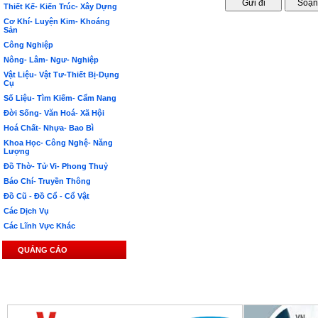
Thiết Kế- Kiến Trúc- Xây Dựng
Cơ Khí- Luyện Kim- Khoáng
Sản
Công Nghiệp
Nông- Lâm- Ngư- Nghiệp
Vật Liệu- Vật Tư-Thiết Bị-Dụng
Cụ
Số Liệu- Tìm Kiếm- Cẩm Nang
Đời Sống- Văn Hoá- Xã Hội
Hoá Chất- Nhựa- Bao Bì
Khoa Học- Công Nghệ- Năng
Lượng
Đồ Thờ- Tử Vi- Phong Thuỷ
Báo Chí- Truyền Thông
Đồ Cũ - Đồ Cổ - Cổ Vật
Các Dịch Vụ
Các Lĩnh Vực Khác
QUẢNG CÁO