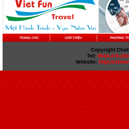
TRANG CHỦ
GIỚI THIỆU
PHƯƠNG T
Copyright Chot
Tel:
0919.479.289
Website:
http://chot