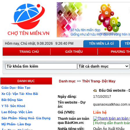
Hôm nay,
Chủ nhật, 9.08.2026 9:26:40 PM
TÊN MIỀN LÀ GÌ
TÊ
TRANG CHỦ
GIỚI THIỆU
PHƯƠNG T
DANH MỤC
Danh mục
>>
Thời Trang- Dệt May
Giáo Dục- Đào Tạo
Đấu Giá website -
Xe Cộ- Vận Tải- Kho Bãi
Ngày đăng:
17/10/2017
Bất Động Sản
Tên website - Dự
quanaoxuatkhau.com.
Y Tế- Sức Khoẻ
án:
Lao Động- Việc Làm
Giá (VNĐ):
Liên hệ
Sản Phẩm- Hàng Hoá- Gia Dụng
Thanh toán an toàn
qua BảoKim.vn:
[ Hướng dẫn thanh toán
Mỹ Phẩm- Làm Đẹp
Nghĩa tiếng việt:
Quần Áo Xuất Khẩu