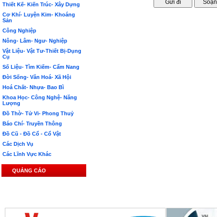
Thiết Kế- Kiến Trúc- Xây Dựng
Cơ Khí- Luyện Kim- Khoáng
Sản
Công Nghiệp
Nông- Lâm- Ngư- Nghiệp
Vật Liệu- Vật Tư-Thiết Bị-Dụng
Cụ
Số Liệu- Tìm Kiếm- Cẩm Nang
Đời Sống- Văn Hoá- Xã Hội
Hoá Chất- Nhựa- Bao Bì
Khoa Học- Công Nghệ- Năng
Lượng
Đồ Thờ- Tử Vi- Phong Thuỷ
Báo Chí- Truyền Thông
Đồ Cũ - Đồ Cổ - Cổ Vật
Các Dịch Vụ
Các Lĩnh Vực Khác
QUẢNG CÁO