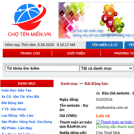
Hôm nay,
Thứ năm, 6.08.2026 9:16:17 AM
TÊN MIỀN LÀ GÌ
TÊ
TRANG CHỦ
GIỚI THIỆU
PHƯƠNG T
DANH MỤC
Danh mục
>>
Bất Động Sản
Giáo Dục- Đào Tạo
Đấu Giá website -
Xe Cộ- Vận Tải- Kho Bãi
Ngày đăng:
5/10/2016
Bất Động Sản
Tên website - Dự
chothuenha.com.vn
Y Tế- Sức Khoẻ
án:
Lao Động- Việc Làm
Giá (VNĐ):
Liên hệ
Sản Phẩm- Hàng Hoá- Gia Dụng
Thanh toán an toàn
qua BảoKim.vn:
[ Hướng dẫn thanh toán
Mỹ Phẩm- Làm Đẹp
Nghĩa tiếng việt:
Cho Thuê Nhà