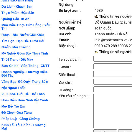
Ẩm Thực- Nhà Hàng
Nội dung:
Du Lịch- Khách Sạn
Số lượt xem:
4989
Thực Phẩm- Đặc Sản
Thông tin về người
Quảng Cáo- In Ấn
Người liên hệ:
Đỗ Quang Dậu (Dậu tê
Mua Bán- Chợ- Cửa Hàng- Siêu
Nơi đăng:
Toàn quốc
Thị
Địa chỉ:
Thanh Xuân - Hà Nội
Rượu- Bia- Nước Giải Khát
Email:
info@chotenmien.vn
/ 
Tìm Bạn- Hẹn Hò- Cưới Hỏi
Điện thoại:
0919.479.289 / 0936.2
Nước- Môi Trường
Thông tin về người
Mỹ Nghệ- Gốm Sứ- Thuỷ Tinh
Tên của bạn :
Thời Trang- Dệt May
Bưu Chính- Viễn Thông- CNTT
E-mail :
Doanh Nghiệp- Thương Hiệu-
Điện thoại :
Đối Tác
Vàng Bạc- Đá Quý- Trang Sức
Địa chỉ :
Nội Ngoại Thất
Di động :
Vui Chơi- Giải Trí- Thể Thao
Yêu cầu của bạn :
Hoa- Điện Hoa- Sinh Vật Cảnh
Mẹ- Bé- Trẻ Em
Đồ Chơi- Quà Tặng
Pháp Luật- Công Chứng
Kinh Tế- Tài Chính- Thương
Mại