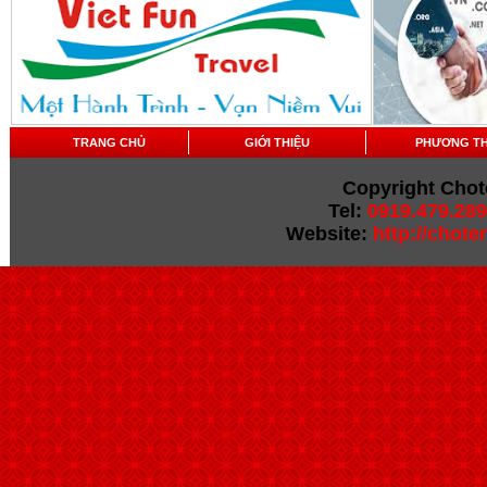
TRANG CHỦ
GIỚI THIỆU
PHƯƠNG T
Copyright Chot
Tel:
0919.479.289
Website:
http://chot