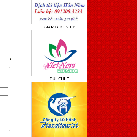
GIA PHẢ ĐIỆN TỬ
*
*
DULICHHT
*