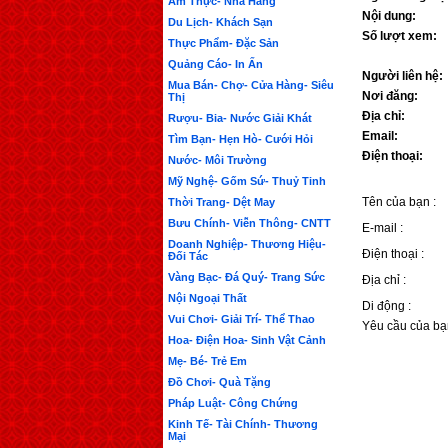
Ẩm Thực- Nhà Hàng
Nội dung:
Du Lịch- Khách Sạn
Số lượt xem:
Thực Phẩm- Đặc Sản
Quảng Cáo- In Ấn
Người liên hệ:
Mua Bán- Chợ- Cửa Hàng- Siêu
Nơi đăng:
Thị
Địa chỉ:
Rượu- Bia- Nước Giải Khát
Email:
Tìm Bạn- Hẹn Hò- Cưới Hỏi
Điện thoại:
Nước- Môi Trường
Mỹ Nghệ- Gốm Sứ- Thuỷ Tinh
Tên của bạn :
Thời Trang- Dệt May
Bưu Chính- Viễn Thông- CNTT
E-mail :
Doanh Nghiệp- Thương Hiệu-
Điện thoại :
Đối Tác
Vàng Bạc- Đá Quý- Trang Sức
Địa chỉ :
Nội Ngoại Thất
Di động :
Vui Chơi- Giải Trí- Thể Thao
Yêu cầu của bạ
Hoa- Điện Hoa- Sinh Vật Cảnh
Mẹ- Bé- Trẻ Em
Đồ Chơi- Quà Tặng
Pháp Luật- Công Chứng
Kinh Tế- Tài Chính- Thương
Mại