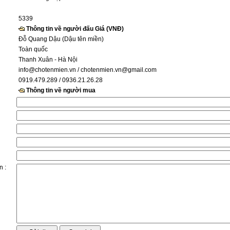
5339
Thông tin về người đấu Giá (VNĐ)
Đỗ Quang Dậu (Dậu tên miền)
Toàn quốc
Thanh Xuân - Hà Nội
info@chotenmien.vn
/ chotenmien.vn@gmail.com
0919.479.289 / 0936.21.26.28
Thông tin về người mua
n :