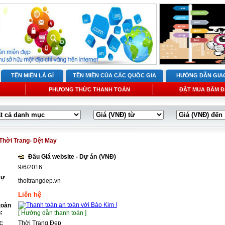
TÊN MIỀN LÀ GÌ
TÊN MIỀN CỦA CÁC QUỐC GIA
HƯỚNG DẪN GIA
PHƯƠNG THỨC THANH TOÁN
ĐẶT MUA BẤM Đ
Thời Trang- Dệt May
Đấu Giá website - Dự án
(VNĐ)
9/6/2016
Dự
thoitrangdep.vn
Liên hệ
toàn
:
[ Hướng dẫn thanh toán ]
t:
Thời Trang Đẹp