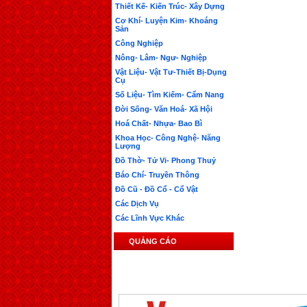
Thiết Kế- Kiến Trúc- Xây Dựng
Cơ Khí- Luyện Kim- Khoáng
Sản
Công Nghiệp
Nông- Lâm- Ngư- Nghiệp
Vật Liệu- Vật Tư-Thiết Bị-Dụng
Cụ
Số Liệu- Tìm Kiếm- Cẩm Nang
Đời Sống- Văn Hoá- Xã Hội
Hoá Chất- Nhựa- Bao Bì
Khoa Học- Công Nghệ- Năng
Lượng
Đồ Thờ- Tử Vi- Phong Thuỷ
Báo Chí- Truyền Thông
Đồ Cũ - Đồ Cổ - Cổ Vật
Các Dịch Vụ
Các Lĩnh Vực Khác
QUẢNG CÁO