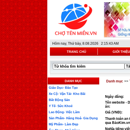
Hôm nay,
Thứ bày, 8.08.2026 2:15:43 AM
TRANG CHỦ
GIỚI THIỆU
DANH MỤC
Danh mục
>>
Giáo Dục- Đào Tạo
Xe Cộ- Vận Tải- Kho Bãi
Ngày đăng:
Bất Động Sản
Tên website - 
Y Tế- Sức Khoẻ
án:
Lao Động- Việc Làm
Giá (VNĐ):
Sản Phẩm- Hàng Hoá- Gia Dụng
Thanh toán an 
qua BảoKim.vn
Mỹ Phẩm- Làm Đẹp
Nghĩa tiếng việ