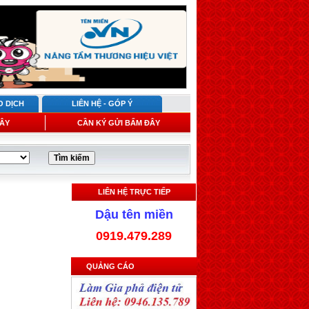
O DỊCH
LIÊN HỆ - GÓP Ý
ÂY
CẦN KÝ GỬI BẤM ĐÂY
LIÊN HỆ TRỰC TIẾP
Dậu tên miền
0919.479.289
QUẢNG CÁO