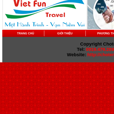
TRANG CHỦ
GIỚI THIỆU
PHƯƠNG T
Copyright Chot
Tel:
0919.479.289
Website:
http://chot