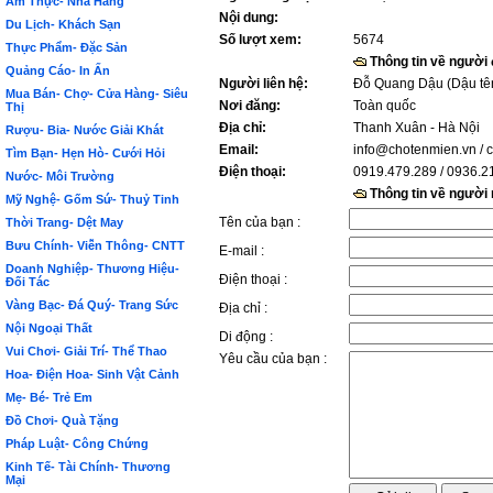
Ẩm Thực- Nhà Hàng
Nội dung:
Du Lịch- Khách Sạn
Số lượt xem:
5674
Thực Phẩm- Đặc Sản
Thông tin về người
Quảng Cáo- In Ấn
Người liên hệ:
Đỗ Quang Dậu (Dậu tê
Mua Bán- Chợ- Cửa Hàng- Siêu
Nơi đăng:
Toàn quốc
Thị
Địa chỉ:
Thanh Xuân - Hà Nội
Rượu- Bia- Nước Giải Khát
Email:
info@chotenmien.vn
/ 
Tìm Bạn- Hẹn Hò- Cưới Hỏi
Điện thoại:
0919.479.289 / 0936.2
Nước- Môi Trường
Thông tin về người
Mỹ Nghệ- Gốm Sứ- Thuỷ Tinh
Tên của bạn :
Thời Trang- Dệt May
Bưu Chính- Viễn Thông- CNTT
E-mail :
Doanh Nghiệp- Thương Hiệu-
Điện thoại :
Đối Tác
Vàng Bạc- Đá Quý- Trang Sức
Địa chỉ :
Nội Ngoại Thất
Di động :
Vui Chơi- Giải Trí- Thể Thao
Yêu cầu của bạn :
Hoa- Điện Hoa- Sinh Vật Cảnh
Mẹ- Bé- Trẻ Em
Đồ Chơi- Quà Tặng
Pháp Luật- Công Chứng
Kinh Tế- Tài Chính- Thương
Mại