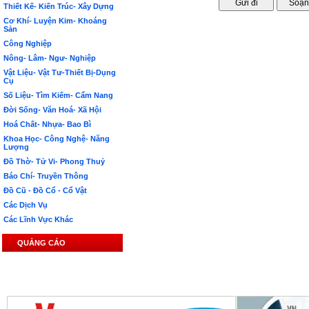
Thiết Kế- Kiến Trúc- Xây Dựng
Cơ Khí- Luyện Kim- Khoáng
Sản
Công Nghiệp
Nông- Lâm- Ngư- Nghiệp
Vật Liệu- Vật Tư-Thiết Bị-Dụng
Cụ
Số Liệu- Tìm Kiếm- Cẩm Nang
Đời Sống- Văn Hoá- Xã Hội
Hoá Chất- Nhựa- Bao Bì
Khoa Học- Công Nghệ- Năng
Lượng
Đồ Thờ- Tử Vi- Phong Thuỷ
Báo Chí- Truyền Thông
Đồ Cũ - Đồ Cổ - Cổ Vật
Các Dịch Vụ
Các Lĩnh Vực Khác
QUẢNG CÁO