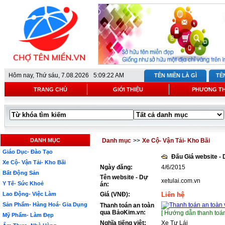
Hôm nay,
Thứ sáu, 7.08.2026 5:09:22 AM
TÊN MIỀN LÀ GÌ
TÊ
TRANG CHỦ
GIỚI THIỆU
PHƯƠNG T
DANH MỤC
Danh mục
>>
Xe Cộ- Vận Tải- Kho Bãi
Giáo Dục- Đào Tạo
Đấu Giá website -
Xe Cộ- Vận Tải- Kho Bãi
Ngày đăng:
4/6/2015
Bất Động Sản
Tên website - Dự
xetulai.com.vn
Y Tế- Sức Khoẻ
án:
Lao Động- Việc Làm
Giá (VNĐ):
Liên hệ
Sản Phẩm- Hàng Hoá- Gia Dụng
Thanh toán an toàn
qua BảoKim.vn:
[ Hướng dẫn thanh toán
Mỹ Phẩm- Làm Đẹp
Nghĩa tiếng việt:
Xe Tự Lái