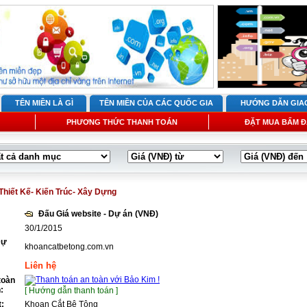
TÊN MIỀN LÀ GÌ
TÊN MIỀN CỦA CÁC QUỐC GIA
HƯỚNG DẪN GIA
PHƯƠNG THỨC THANH TOÁN
ĐẶT MUA BẤM Đ
Thiết Kế- Kiến Trúc- Xây Dựng
Đấu Giá website - Dự án
(VNĐ)
30/1/2015
Dự
khoancatbetong.com.vn
Liên hệ
toàn
:
[ Hướng dẫn thanh toán ]
t:
Khoan Cắt Bê Tông