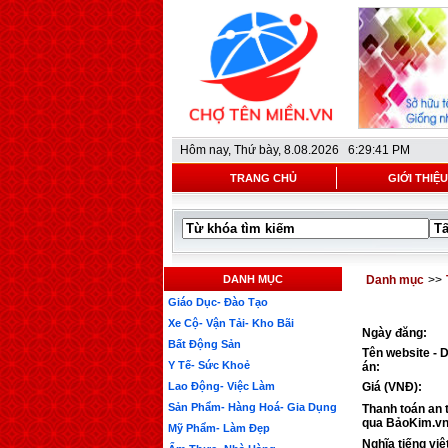
Hôm nay,
Thứ bày, 8.08.2026 6:29:41 PM
TRANG CHỦ
GIỚI THIỆU
DANH MỤC
Danh mục
>>
Giáo Dục- Đào Tạo
Xe Cộ- Vận Tải- Kho Bãi
Ngày đăng:
Bất Động Sản
Tên website - 
Y Tế- Sức Khoẻ
án:
Lao Động- Việc Làm
Giá (VNĐ):
Sản Phẩm- Hàng Hoá- Gia Dụng
Thanh toán an 
qua BảoKim.vn
Mỹ Phẩm- Làm Đẹp
Nghĩa tiếng việ