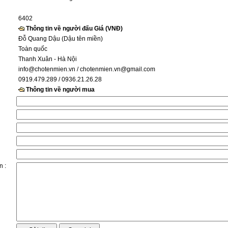
6402
Thông tin về người đấu Giá (VNĐ)
Đỗ Quang Dậu (Dậu tên miền)
Toàn quốc
Thanh Xuân - Hà Nội
info@chotenmien.vn
/ chotenmien.vn@gmail.com
0919.479.289 / 0936.21.26.28
Thông tin về người mua
n :