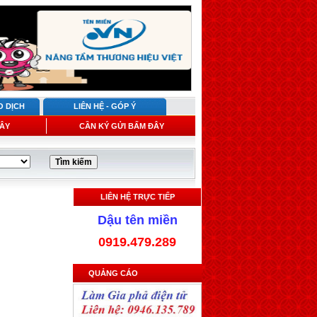
O DỊCH
LIÊN HỆ - GÓP Ý
ÂY
CẦN KÝ GỬI BẤM ĐÂY
LIÊN HỆ TRỰC TIẾP
Dậu tên miền
0919.479.289
QUẢNG CÁO