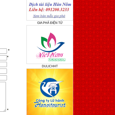
GIA PHẢ ĐIỆN TỬ
*
*
DULICHHT
*