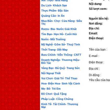
Ẩm Thực- Nhà Hàng
Nội dung:
Du Lịch- Khách Sạn
Số lượt xem:
Thực Phẩm- Đặc Sản
Quảng Cáo- In Ấn
Người liên hệ:
Mua Bán- Chợ- Cửa Hàng- Siêu
Nơi đăng:
Thị
Địa chỉ:
Rượu- Bia- Nước Giải Khát
Email:
Tìm Bạn- Hẹn Hò- Cưới Hỏi
Điện thoại:
Nước- Môi Trường
Mỹ Nghệ- Gốm Sứ- Thuỷ Tinh
Tên của bạn :
Thời Trang- Dệt May
Bưu Chính- Viễn Thông- CNTT
E-mail :
Doanh Nghiệp- Thương Hiệu-
Điện thoại :
Đối Tác
Vàng Bạc- Đá Quý- Trang Sức
Địa chỉ :
Nội Ngoại Thất
Di động :
Vui Chơi- Giải Trí- Thể Thao
Yêu cầu của bạ
Hoa- Điện Hoa- Sinh Vật Cảnh
Mẹ- Bé- Trẻ Em
Đồ Chơi- Quà Tặng
Pháp Luật- Công Chứng
Kinh Tế- Tài Chính- Thương
Mại