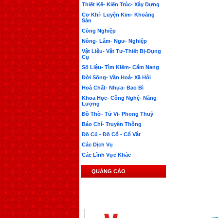
Thiết Kế- Kiến Trúc- Xây Dựng
Cơ Khí- Luyện Kim- Khoáng
Sản
Công Nghiệp
Nông- Lâm- Ngư- Nghiệp
Vật Liệu- Vật Tư-Thiết Bị-Dụng
Cụ
Số Liệu- Tìm Kiếm- Cẩm Nang
Đời Sống- Văn Hoá- Xã Hội
Hoá Chất- Nhựa- Bao Bì
Khoa Học- Công Nghệ- Năng
Lượng
Đồ Thờ- Tử Vi- Phong Thuỷ
Báo Chí- Truyền Thông
Đồ Cũ - Đồ Cổ - Cổ Vật
Các Dịch Vụ
Các Lĩnh Vực Khác
QUẢNG CÁO