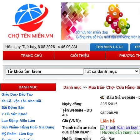
Hôm nay,
Thứ bày, 8.08.2026 4:46:00 AM
TÊN MIỀN LÀ GÌ
TÊ
TRANG CHỦ
GIỚI THIỆU
PHƯƠNG T
DANH MỤC
Danh mục
>>
Mua Bán- Chợ- Cửa Hàng- Si
Giáo Dục- Đào Tạo
Đấu Giá website -
Xe Cộ- Vận Tải- Kho Bãi
Ngày đăng:
23/1/2015
Bất Động Sản
Tên website - Dự
canban.vn
Y Tế- Sức Khoẻ
án:
Lao Động- Việc Làm
Giá (VNĐ):
Liên hệ
Sản Phẩm- Hàng Hoá- Gia Dụng
Thanh toán an toàn
qua BảoKim.vn:
[ Hướng dẫn thanh toán
Mỹ Phẩm- Làm Đẹp
Nghĩa tiếng việt:
Cần Bán