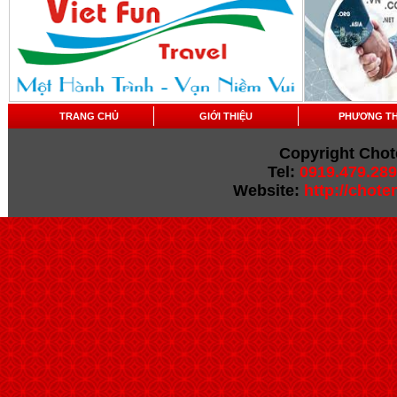
TRANG CHỦ
GIỚI THIỆU
PHƯƠNG T
Copyright Chot
Tel:
0919.479.289
Website:
http://chot