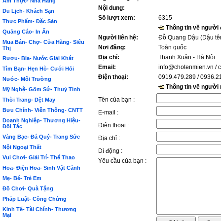
Ẩm Thực- Nhà Hàng
Nội dung:
Du Lịch- Khách Sạn
Số lượt xem:
6315
Thực Phẩm- Đặc Sản
Thông tin về người
Quảng Cáo- In Ấn
Người liên hệ:
Đỗ Quang Dậu (Dậu tê
Mua Bán- Chợ- Cửa Hàng- Siêu
Nơi đăng:
Toàn quốc
Thị
Địa chỉ:
Thanh Xuân - Hà Nội
Rượu- Bia- Nước Giải Khát
Email:
info@chotenmien.vn
/ 
Tìm Bạn- Hẹn Hò- Cưới Hỏi
Điện thoại:
0919.479.289 / 0936.2
Nước- Môi Trường
Thông tin về người
Mỹ Nghệ- Gốm Sứ- Thuỷ Tinh
Tên của bạn :
Thời Trang- Dệt May
Bưu Chính- Viễn Thông- CNTT
E-mail :
Doanh Nghiệp- Thương Hiệu-
Điện thoại :
Đối Tác
Vàng Bạc- Đá Quý- Trang Sức
Địa chỉ :
Nội Ngoại Thất
Di động :
Vui Chơi- Giải Trí- Thể Thao
Yêu cầu của bạn :
Hoa- Điện Hoa- Sinh Vật Cảnh
Mẹ- Bé- Trẻ Em
Đồ Chơi- Quà Tặng
Pháp Luật- Công Chứng
Kinh Tế- Tài Chính- Thương
Mại