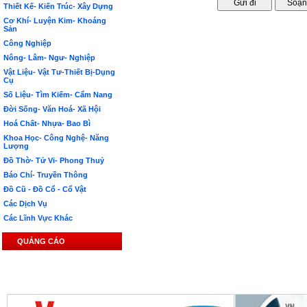
Thiết Kế- Kiến Trúc- Xây Dựng
Cơ Khí- Luyện Kim- Khoáng
Sản
Công Nghiệp
Nông- Lâm- Ngư- Nghiệp
Vật Liệu- Vật Tư-Thiết Bị-Dụng
Cụ
Số Liệu- Tìm Kiếm- Cẩm Nang
Đời Sống- Văn Hoá- Xã Hội
Hoá Chất- Nhựa- Bao Bì
Khoa Học- Công Nghệ- Năng
Lượng
Đồ Thờ- Tử Vi- Phong Thuỷ
Báo Chí- Truyền Thông
Đồ Cũ - Đồ Cổ - Cổ Vật
Các Dịch Vụ
Các Lĩnh Vực Khác
QUẢNG CÁO