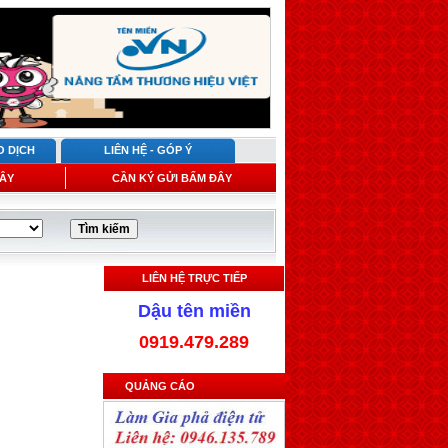
O DỊCH
LIÊN HỆ - GÓP Ý
ÂY
CẦN KÝ GỬI BẤM ĐÂY
LIÊN HỆ TRỰC TIẾP
Dậu tên miền
0919.479.289
QUẢNG CÁO