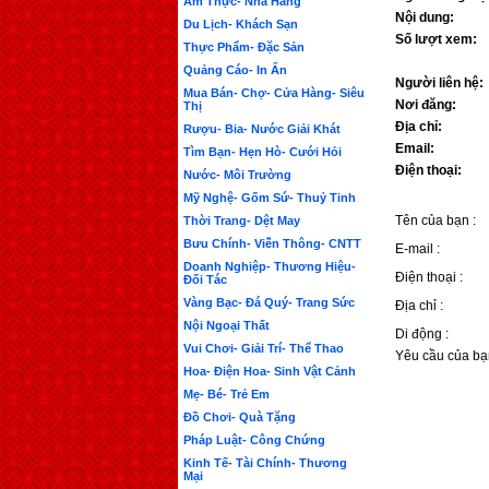
Ẩm Thực- Nhà Hàng
Nội dung:
Du Lịch- Khách Sạn
Số lượt xem:
Thực Phẩm- Đặc Sản
Quảng Cáo- In Ấn
Người liên hệ:
Mua Bán- Chợ- Cửa Hàng- Siêu
Nơi đăng:
Thị
Địa chỉ:
Rượu- Bia- Nước Giải Khát
Email:
Tìm Bạn- Hẹn Hò- Cưới Hỏi
Điện thoại:
Nước- Môi Trường
Mỹ Nghệ- Gốm Sứ- Thuỷ Tinh
Tên của bạn :
Thời Trang- Dệt May
Bưu Chính- Viễn Thông- CNTT
E-mail :
Doanh Nghiệp- Thương Hiệu-
Điện thoại :
Đối Tác
Vàng Bạc- Đá Quý- Trang Sức
Địa chỉ :
Nội Ngoại Thất
Di động :
Vui Chơi- Giải Trí- Thể Thao
Yêu cầu của bạ
Hoa- Điện Hoa- Sinh Vật Cảnh
Mẹ- Bé- Trẻ Em
Đồ Chơi- Quà Tặng
Pháp Luật- Công Chứng
Kinh Tế- Tài Chính- Thương
Mại