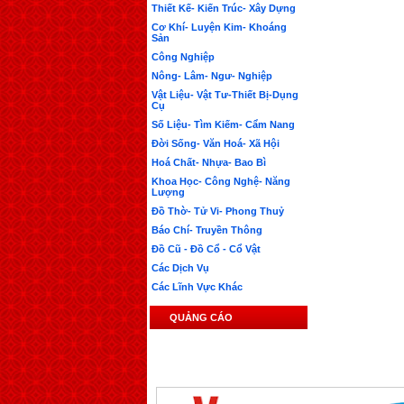
Thiết Kế- Kiến Trúc- Xây Dựng
Cơ Khí- Luyện Kim- Khoáng
Sản
Công Nghiệp
Nông- Lâm- Ngư- Nghiệp
Vật Liệu- Vật Tư-Thiết Bị-Dụng
Cụ
Số Liệu- Tìm Kiếm- Cẩm Nang
Đời Sống- Văn Hoá- Xã Hội
Hoá Chất- Nhựa- Bao Bì
Khoa Học- Công Nghệ- Năng
Lượng
Đồ Thờ- Tử Vi- Phong Thuỷ
Báo Chí- Truyền Thông
Đồ Cũ - Đồ Cổ - Cổ Vật
Các Dịch Vụ
Các Lĩnh Vực Khác
QUẢNG CÁO