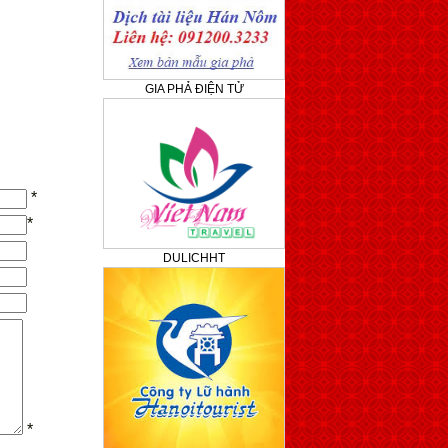
GIA PHẢ ĐIỆN TỬ
*
*
DULICHHT
*