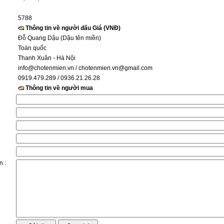
5788
Thông tin về người đấu Giá (VNĐ)
Đỗ Quang Dậu (Dậu tên miền)
Toàn quốc
Thanh Xuân - Hà Nội
info@chotenmien.vn
/ chotenmien.vn@gmail.com
0919.479.289 / 0936.21.26.28
Thông tin về người mua
n :