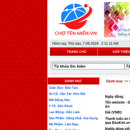
Hôm nay,
Thứ sáu, 7.08.2026 2:11:11 AM
TRANG CHỦ
GIỚI THIỆU
DANH MỤC
Danh mục
>>
Giáo Dục- Đào Tạo
Xe Cộ- Vận Tải- Kho Bãi
Ngày đăng:
Bất Động Sản
Tên website - 
Y Tế- Sức Khoẻ
án:
Lao Động- Việc Làm
Giá (VNĐ):
Sản Phẩm- Hàng Hoá- Gia Dụng
Thanh toán an 
qua BảoKim.vn
Mỹ Phẩm- Làm Đẹp
Nghĩa tiếng việ