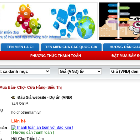
TÊN MIỀN LÀ GÌ
TÊN MIỀN CỦA CÁC QUỐC GIA
HƯỚNG DẪN GIA
PHƯƠNG THỨC THANH TOÁN
ĐẶT MUA BẤM Đ
Mua Bán- Chợ- Cửa Hàng- Siêu Thị
Đấu Giá website - Dự án
(VNĐ)
14/1/2015
Dự
hoichotrienlam.vn
Liên hệ
toàn
:
[ Hướng dẫn thanh toán ]
t:
Hội Chợ Triển Lãm