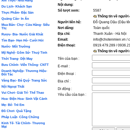
Ẩm Thực- Nhà Hàng
Nội dung:
Du Lịch- Khách Sạn
Số lượt xem:
5587
Thực Phẩm- Đặc Sản
Thông tin về người
Quảng Cáo- In Ấn
Người liên hệ:
Đỗ Quang Dậu (Dậu tê
Mua Bán- Chợ- Cửa Hàng- Siêu
Nơi đăng:
Toàn quốc
Thị
Địa chỉ:
Thanh Xuân - Hà Nội
Rượu- Bia- Nước Giải Khát
Email:
info@chotenmien.vn
/ 
Tìm Bạn- Hẹn Hò- Cưới Hỏi
Điện thoại:
0919.479.289 / 0936.2
Nước- Môi Trường
Thông tin về người
Mỹ Nghệ- Gốm Sứ- Thuỷ Tinh
Tên của bạn :
Thời Trang- Dệt May
Bưu Chính- Viễn Thông- CNTT
E-mail :
Doanh Nghiệp- Thương Hiệu-
Điện thoại :
Đối Tác
Vàng Bạc- Đá Quý- Trang Sức
Địa chỉ :
Nội Ngoại Thất
Di động :
Vui Chơi- Giải Trí- Thể Thao
Yêu cầu của bạn :
Hoa- Điện Hoa- Sinh Vật Cảnh
Mẹ- Bé- Trẻ Em
Đồ Chơi- Quà Tặng
Pháp Luật- Công Chứng
Kinh Tế- Tài Chính- Thương
Mại