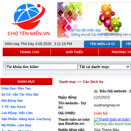
Hôm nay,
Thứ bày, 8.08.2026 3:11:16 PM
TÊN MIỀN LÀ GÌ
TÊ
TRANG CHỦ
GIỚI THIỆU
PHƯƠNG T
DANH MỤC
Danh mục
>>
Các Dịch Vụ
Giáo Dục- Đào Tạo
Đấu Giá website -
Xe Cộ- Vận Tải- Kho Bãi
Ngày đăng:
12/1/2015
Bất Động Sản
Tên website - Dự
suathangmay.vn
Y Tế- Sức Khoẻ
án:
Lao Động- Việc Làm
Giá (VNĐ):
Liên hệ
Sản Phẩm- Hàng Hoá- Gia Dụng
Thanh toán an toàn
qua BảoKim.vn:
[ Hướng dẫn thanh toán
Mỹ Phẩm- Làm Đẹp
Nghĩa tiếng việt:
Sửa Thang Máy