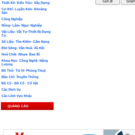
Thiết Kế- Kiến Trúc- Xây Dựng
Cơ Khí- Luyện Kim- Khoáng
Sản
Công Nghiệp
Nông- Lâm- Ngư- Nghiệp
Vật Liệu- Vật Tư-Thiết Bị-Dụng
Cụ
Số Liệu- Tìm Kiếm- Cẩm Nang
Đời Sống- Văn Hoá- Xã Hội
Hoá Chất- Nhựa- Bao Bì
Khoa Học- Công Nghệ- Năng
Lượng
Đồ Thờ- Tử Vi- Phong Thuỷ
Báo Chí- Truyền Thông
Đồ Cũ - Đồ Cổ - Cổ Vật
Các Dịch Vụ
Các Lĩnh Vực Khác
QUẢNG CÁO