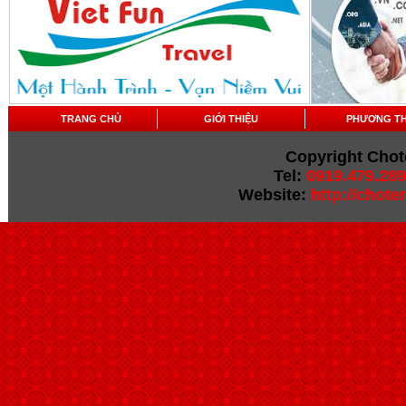
TRANG CHỦ
GIỚI THIỆU
PHƯƠNG T
Copyright Chot
Tel:
0919.479.289
Website:
http://chot